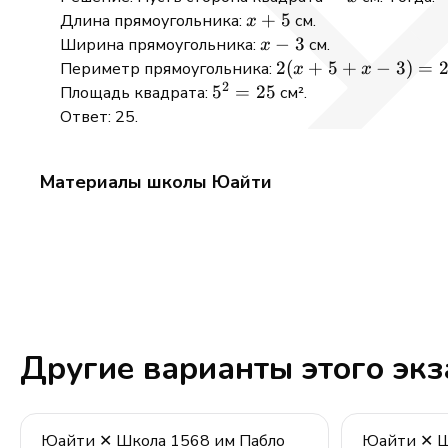
x
+
5
Длина прямоугольника:
см.
x
+
x
−
3
Ширина прямоугольника:
см.
x
5
-
2(x + 5 + x
2
(
+
5
+
−
3
)
=
Периметр прямоугольника:
x
x
2
3
- 3) = 24
5^2
5
=
25
Площадь квадрата:
см².
\Rightarrow
=
Ответ: 25.
4x + 4 = 24
25
\Rightarrow
Материалы школы Юайти
4x = 20
\Rightarrow
x = 5
Другие варианты этого эк
Юайти ✕ Школа 1568 им Пабло
Юайти ✕ Ш