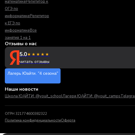
математике
Репетитор к
ОГЭ по
информатике
Репетитор
к ЕГЭ по
информатике
Все
занятия 1 на 1
Отзывы о нас
5.0
★★★★★
читать отзывы
Лагерь Юайти. "4 сезона"
Наши новости
Школа ЮАЙТИ: @youit_school
Лагеря ЮАЙТИ: @youit_camps
Telegr
ОГРН 321774600382322
Политика конфиденциальности
Оферта