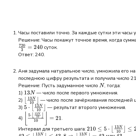
Часы поставили точно. За каждые сутки эти часы 
Решение: Часы покажут точное время, когда сумм
720
\frac{720}
=
240
суток.
3
{3} = 240
Ответ: 240.
Аня задумала натуральное число, умножила его на
последнюю цифру результата и получила число 21
N
Решение: Пусть задуманное число
, тогда:
N
13N
13
1)
— число после первого умножения.
N
13
N
\left\lfloor
2)
⌊
⌋
— число после зачёркивания последней 
10
13
\frac{13N}
N
5 \cdot
5
⋅
3)
⌊
⌋
— результат второго умножения.
10
{10}
\left\lfloor
\left\lfloor
⌊
⌋
⌊
⌋
13
N
5
⋅
=
21
10
4)
.
\right\rfloor
\frac{13N}
10
\frac{5 \cdot
13
{10}
N
\left\lfloor
210 \leq 5
210
≤
5
⋅
≤
Интервал для третьего шага:
⌊
⌋
10
13
13
\right\rfloor
\frac{13N}
\cdot
N
N
42 \leq
42
≤
≤
43
,
8
⇒
=
42
или
43