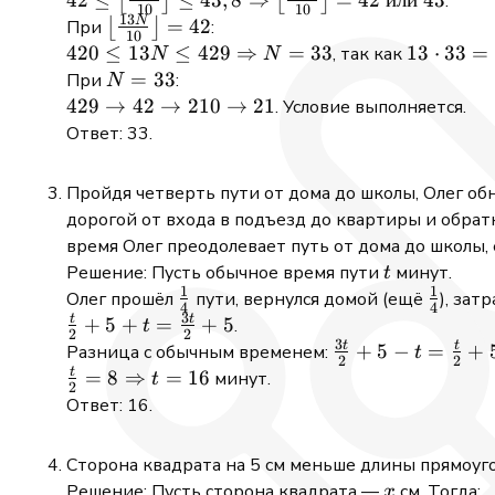
⌊
⌋
⌊
⌋
.
10
10
13
{10}
\left\lfloor
\left\lfloor
N
\left\lfloor
=
42
При
⌊
⌋
:
10
\right\rfloor}
\frac{13N}
\frac{13N}
\frac{13N}
420 \leq
420
≤
13
≤
429
⇒
=
33
13
13
⋅
33
=
, так как
N
N
{10}
{10}
{10}
{10}
13N \leq
\cdot
N
=
33
При
:
N
\right\rfloor
\right\rfloor
\right\rfloor
\right\rfloor
429
33 =
=
429
429
→
42
→
210
→
21
. Условие выполняется.
= 21
\leq 219
\leq 43,8
= 42
\Rightarrow
429
33
\rightarrow
Ответ: 33.
\Rightarrow
N = 33
42
\left\lfloor
\rightarrow
Пройдя четверть пути от дома до школы, Олег обн
\frac{13N}
210
дорогой от входа в подъезд до квартиры и обратно
{10}
\rightarrow
время Олег преодолевает путь от дома до школы, 
\right\rfloor
21
t
Решение: Пусть обычное время пути
минут.
t
= 42 \text{
1
1
\frac{1}
\frac{
Олег прошёл
пути, вернулся домой (ещё
), зат
или } 43
4
4
3
{4}
{4}
t
t
\frac{t}
+
5
+
=
+
5
.
t
2
2
3
{2} + 5
t
t
\frac{3t}
+
5
−
=
+
Разница с обычным временем:
t
2
2
+ t =
{2} + 5 -
t
\frac{t}{2}
=
8
⇒
=
16
минут.
t
2
\frac{3t}
t =
= 8
Ответ: 16.
{2} + 5
\frac{t}
\Rightarrow
{2} + 5
t = 16
Сторона квадрата на 5 см меньше длины прямоуго
= 13
x
Решение: Пусть сторона квадрата —
см. Тогда:
x