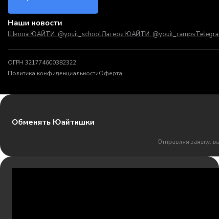
Наши новости
Школа ЮАЙТИ: @youit_school
Лагеря ЮАЙТИ: @youit_camps
Telegr
ОГРН 321774600382322
Политика конфиденциальности
Оферта
Обменять Юайтишки
Отправляя заявку, в