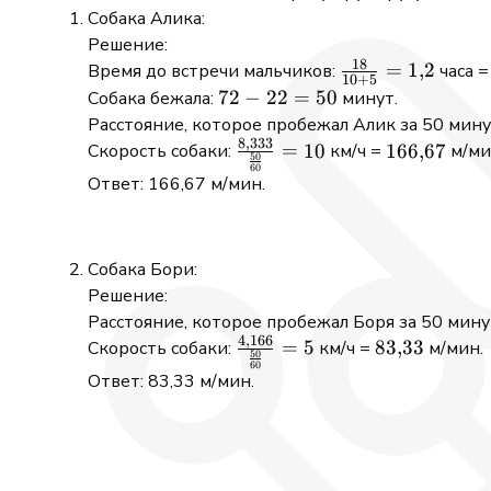
Собака Алика:
Решение:
18
\frac{18}
=
1
,
2
Время до встречи мальчиков:
часа =
10
+
5
{10 + 5}
72
72
−
22
=
50
Собака бежала:
минут.
= 1{,}2
-
Расстояние, которое пробежал Алик за 50 мину
8
,
333
22
\frac{8{,}333}
166{,}67
=
10
166
,
67
Скорость собаки:
км/ч =
м/ми
50
60
=
{\frac{50}
Ответ: 166,67 м/мин.
50
{60}} = 10
Собака Бори:
Решение:
Расстояние, которое пробежал Боря за 50 мину
4
,
166
\frac{4{,}166}
83{,}33
=
5
83
,
33
Скорость собаки:
км/ч =
м/мин.
50
60
{\frac{50}
Ответ: 83,33 м/мин.
{60}} = 5