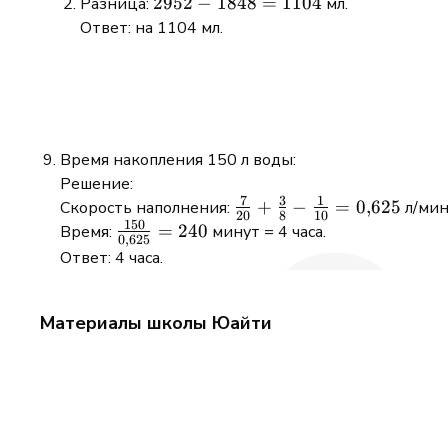
2952
2952
−
1848
=
1104
Разница:
мл.
-
Ответ: на 1104 мл.
1848
=
1104
Время накопления 150 л воды:
Решение:
7
3
1
\frac{7}
+
−
=
0
,
625
Скорость наполнения:
л/мин
20
8
10
150
{20} +
\frac{150}
=
240
Время:
минут = 4 часа.
0
,
625
\frac{3}
{0{,}625}
Ответ: 4 часа.
{8} -
= 240
\frac{1}
{10} =
Материалы школы Юайти
0{,}625