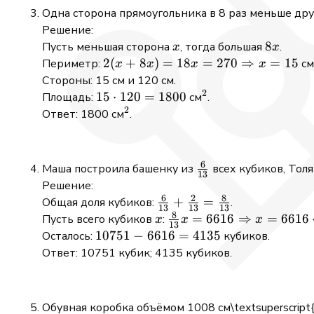
84
Одна сторона прямоугольника в 8 раз меньше дру
=
Решение:
288
x
8x
8
Пусть меньшая сторона
, тогда большая
.
x
x
2(x + 8x) =
2
(
+
8
)
=
18
=
270
⇒
=
15
Периметр:
см
x
x
x
x
18x = 270
Стороны: 15 см и 120 см.
2
\Rightarrow
15
15
⋅
120
=
1800
^2
Площадь:
см
.
x = 15
2
\cdot
^2
Ответ: 1800 см
.
120
=
1800
6
\frac{6}
Маша построила башенку из
всех кубиков, Тол
13
{13}
Решение:
6
2
8
\frac{6}
+
=
Общая доля кубиков:
.
13
13
13
8
{13} +
x
\frac{8}
=
6616
⇒
=
6616
Пусть всего кубиков
:
x
x
x
13
\frac{2}
{13}x =
10751
10751
−
6616
=
4135
Осталось:
кубиков.
{13} =
6616
-
Ответ: 10751 кубик; 4135 кубиков.
\frac{8}
\Rightarrow
6616
{13}
x = 6616
=
\cdot
4135
Обувная коробка объёмом 1008 см\textsuperscript{3