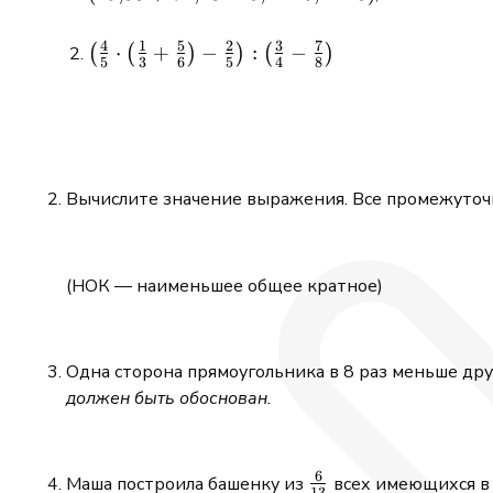
+
72{,}28
4
1
5
2
3
7
\left(
⋅
+
−
:
−
(
(
)
)
(
)
5
3
6
5
4
8
: 45{,}1
\frac{4}
- 6{,}22
{5}
\cdot 3)
\cdot
\left(
\frac{1}
Вычислите значение выражения. Все промежуточ
{3} +
\frac{5}
{6}
\right) -
(НОК — наименьшее общее кратное)
\frac{2}
{5}
\right) :
Одна сторона прямоугольника в 8 раз меньше др
\left(
должен быть обоснован.
\frac{3}
{4} -
\frac{7}
6
{8}
\frac{6}
Маша построила башенку из
всех имеющихся в 
13