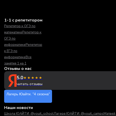
1-1 с репетитором
Репетитор к ОГЭ по
математике
Репетитор к
ОГЭ по
информатике
Репетитор
к ЕГЭ по
информатике
Все
занятия 1 на 1
Отзывы о нас
5.0
★★★★★
читать отзывы
Лагерь Юайти. "4 сезона"
Наши новости
Школа ЮАЙТИ: @youit_school
Лагеря ЮАЙТИ: @youit_camps
Матвей 