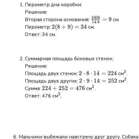
\frac{13}
Периметр дна коробки:
{8} = 10751
Решение:
1008
\frac{1008}
=
9
Вторая сторона основания:
см.
14
⋅
8
{14 \cdot
2(8
2
(
8
+
9
)
=
34
Периметр:
см.
8} = 9
+
Ответ: 34 см.
9)
=
34
Суммарная площадь боковых стенок:
Решение:
2
2
2
⋅
8
⋅
14
=
224
^2
Площадь двух стенок:
см
.
2
\cdot
2
2
⋅
9
⋅
14
=
252
^2
Площадь двух других:
см
.
2
8
\cdot
224
224
+
252
=
476
^2
Сумма:
см
.
\cdot
2
9
+
^2
Ответ: 476 см
.
14 =
\cdot
252
224
14 =
=
252
476
Мальчики выбежали навстречу друг другу. Собака