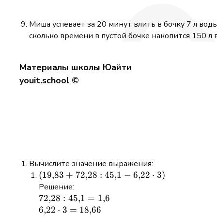
Миша успевает за 20 минут влить в бочку 7 л вод
сколько времени в пустой бочке накопится 150 л
Материалы школы Юайти
youit.school ©
Вычислите значение выражения:
(19{,}83
(
19
,
83
+
72
,
28
:
45
,
1
−
6
,
22
⋅
3
)
+
Решение:
72{,}28
72{,}28
72
,
28
:
45
,
1
=
1
,
6
: 45{,}1
: 45{,}1
6{,}22
6
,
22
⋅
3
=
18
,
66