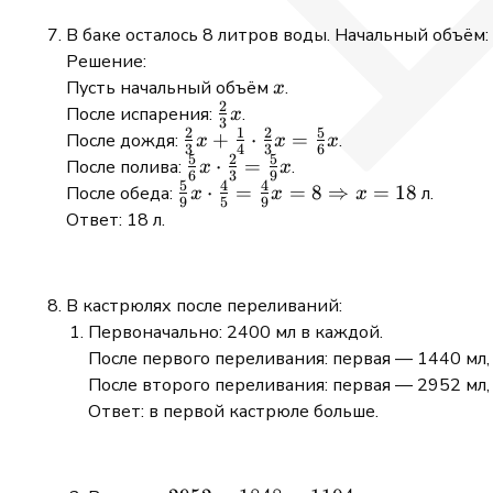
В баке осталось 8 литров воды. Начальный объём:
Решение:
x
Пусть начальный объём
.
x
2
\frac{2}
После испарения:
.
x
3
2
1
2
5
{3}x
\frac{2}
+
⋅
=
После дождя:
.
x
x
x
3
4
3
6
5
2
5
{3}x +
\frac{5}
⋅
=
После полива:
.
x
x
6
3
9
5
4
4
\frac{1}
{6}x
\frac{5}
⋅
=
=
8
⇒
=
18
После обеда:
л.
x
x
x
9
5
9
{4}
\cdot
{9}x \cdot
Ответ: 18 л.
\cdot
\frac{2}
\frac{4}{5}
\frac{2}
{3} =
= \frac{4}
{3}x =
\frac{5}
{9}x = 8
В кастрюлях после переливаний:
\frac{5}
{9}x
\Rightarrow
Первоначально: 2400 мл в каждой.
{6}x
x = 18
После первого переливания: первая — 1440 мл,
После второго переливания: первая — 2952 мл,
Ответ: в первой кастрюле больше.