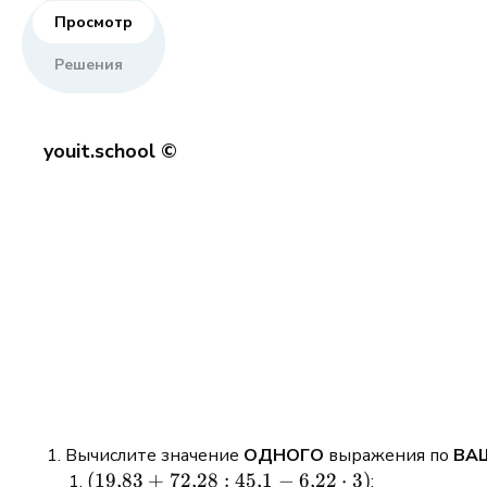
Просмотр
Решения
youit.school ©
Вычислите значение
ОДНОГО
выражения по
ВА
(19{,}83
(
19
,
83
+
72
,
28
:
45
,
1
−
6
,
22
⋅
3
)
;