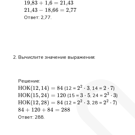
- 6{,}22
= 1{,}6
\cdot 3
19{,}83
19
,
83
+
1
,
6
=
21
,
43
\cdot 3)
=
+ 1{,}6
21{,}43
21
,
43
−
18
,
66
=
2
,
77
18{,}66
=
-
Ответ: 2,77.
21{,}43
18{,}66
=
2{,}77
Вычислите значение выражения:
Решение:
2
\text{НОК}
НОК
(
12
,
14
)
=
84
2^2
2
⋅
3
2
2
⋅
7
(12 =
, 14 =
)
3
(12, 14) =
\cdot
\cdot
\text{НОК}
НОК
(
15
,
24
)
=
120
3
3
⋅
5
2^3
2
⋅
3
(15 =
, 24 =
)
2
2
84
3
7
(15, 24) =
\cdot
\cdot
\text{НОК}
НОК
(
12
,
28
)
=
84
2^2
2
⋅
3
2^2
2
⋅
7
(12 =
, 28 =
)
120
5
3
(12, 28) =
\cdot
\cdot
84
84
+
120
+
84
=
288
84
3
7
+
Ответ: 288.
120
+