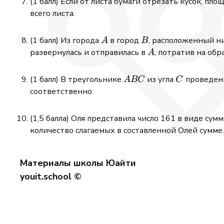
(1 балл) Если от листа бумаги отрезать кусок, пл
всего листа.
A
B
(1 балл) Из города
в город
, расположенный н
A
B
A
развернулась и отправилась в
, потратив на обр
A
ABC
C
(1 балл) В треугольнике
из угла
проведен
A
BC
C
соответственно.
(1,5 балла) Оля представила число 161 в виде су
количество слагаемых в составленной Олей сумме.
Материалы школы Юайти
youit.school ©