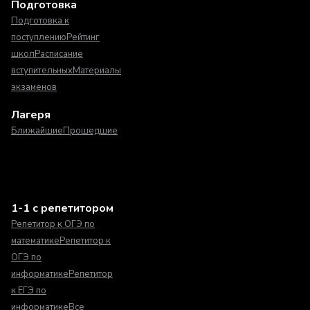
Подготовка
Подготовка к
поступлению
Рейтинг
школ
Расписание
вступительных
Материалы
экзаменов
Лагеря
Ближайшие
Прошедшие
1-1 с репетитором
Репетитор к ОГЭ по
математике
Репетитор к
ОГЭ по
информатике
Репетитор
к ЕГЭ по
информатике
Все