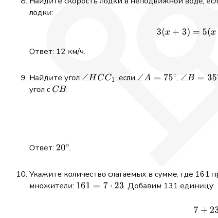
Найдите скорость лодки в неподвижной воде, если
лодки:
3
(
+
5
(
3
)
=
x
x
Ответ: 12 км/ч.
∘
\angle
∠
\angle
∠
=
7
5
\angle
∠
=
3
5
Найдите угол
, если
,
H
C
C
A
B
1
HCC_1
A =
B =
CB
угол с
:
CB
75^\circ
35^\circ
∘
20^\circ
2
0
Ответ:
.
Укажите количество слагаемых в сумме, где 161 
161
161
=
7
⋅
23
множители:
. Добавим 131 единицу:
= 7
\cdot
7
+
2