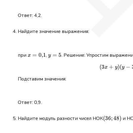
Ответ: 4,2.
Найдите значение выражения:
x =
=
0
,
1
y
=
5
при
,
. Решение: Упростим выражени
x
y
0{,}1
=
(
3
+
)
(
−
x
y
y
5
Подставим значения:
Ответ: 0,9.
(36;48)
(
36
;
48
)
Найдите модуль разности чисел НОК
и Н