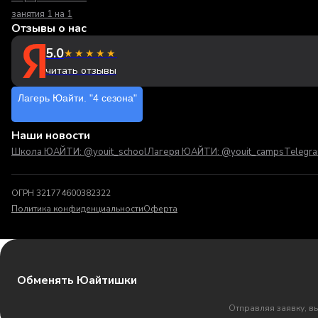
занятия 1 на 1
Отзывы о нас
5.0
★★★★★
читать отзывы
Лагерь Юайти. "4 сезона"
Наши новости
Школа ЮАЙТИ: @youit_school
Лагеря ЮАЙТИ: @youit_camps
Telegr
ОГРН 321774600382322
Политика конфиденциальности
Оферта
Обменять Юайтишки
Отправляя заявку, в