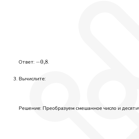
-0{,}8
−
0
,
8
Ответ:
.
Вычислите:
Решение: Преобразуем смешанное число и десяти