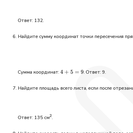
Ответ: 132.
Найдите сумму координат точки пересечения пр
4
4
+
5
=
9
Сумма координат:
. Ответ: 9.
+
5
Найдите площадь всего листа, если после отрезан
=
9
2
^2
Ответ: 135 см
.