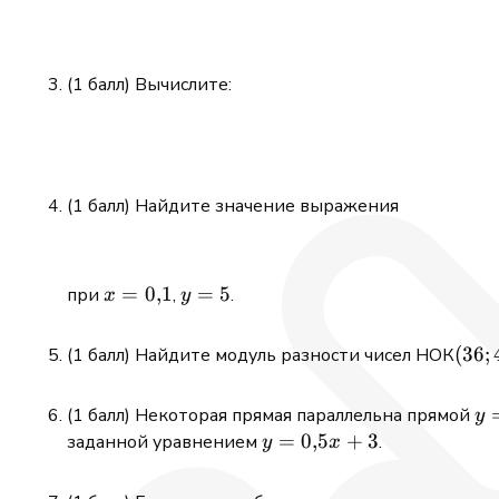
(1 балл) Вычислите:
(1 балл) Найдите значение выражения
x =
=
0
,
1
y
=
5
при
,
.
x
y
0{,}1
=
5
(36;
(
36
;
(1 балл) Найдите модуль разности чисел НОК
y
(1 балл) Некоторая прямая параллельна прямой
y
=
y =
=
0
,
5
+
3
заданной уравнением
.
y
x
2x
0{,}5x
+ 3