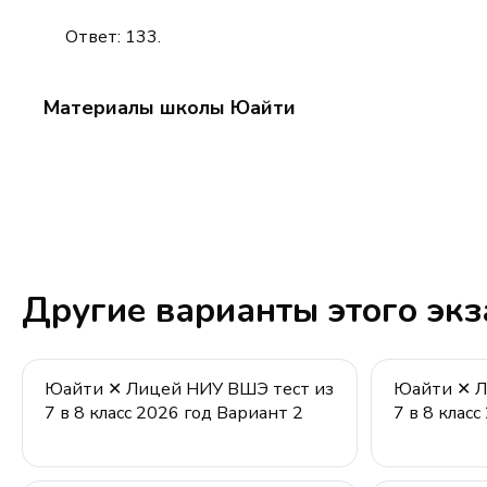
23
Ответ: 133.
Материалы школы Юайти
Другие варианты этого эк
Юайти ✕ Лицей НИУ ВШЭ тест из
Юайти ✕ Л
7 в 8 класс 2026 год Вариант 2
7 в 8 клас