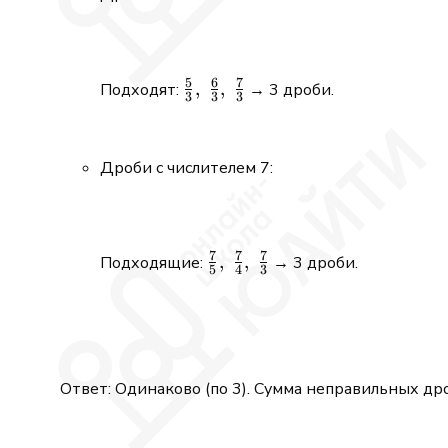
5
6
7
\frac{5}
,
,
Подходят:
→ 3 дроби.
3
3
3
{3},\;
\frac{6}
{3},\;
Дроби с числителем 7:
\frac{7}
{3}
7
7
7
\frac{7}
,
,
Подходящие:
→ 3 дроби.
5
4
3
{5},\;
\frac{7}
{4},\;
\frac{7}
{3}
Ответ: Одинаково (по 3). Сумма неправильных др