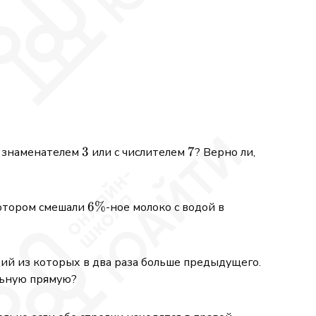
rac{x}{x+\frac{x}{2}}}\;-\;x = x\;-\;\frac{x+\frac
3
3
7
7
 с знаменателем
или с числителем
? Верно ли,
6\%
6%
котором смешали
-ное молоко с водой в
щий из которых в два раза больше предыдущего.
ельную прямую?