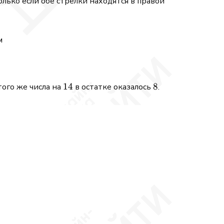
лько если обе стрелки находятся в правой
м
 > -2 - x.
14
14
8
8
того же числа на
в остатке оказалось
.