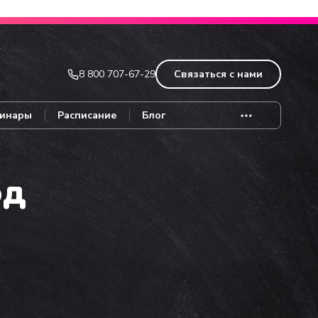
Записаться
8 800 707-67-29
Связаться с нами
инары
Расписание
Блог
од