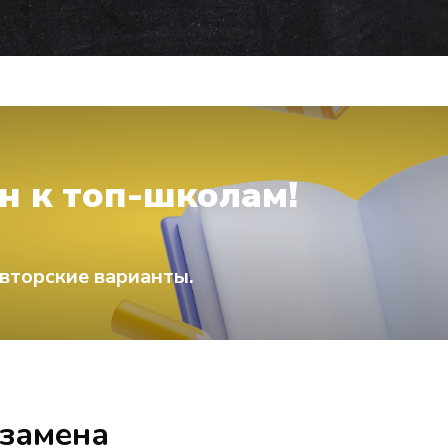
н к топ-школам!
вторские варианты.
кзамена