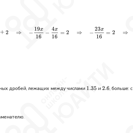
19
4
23
x
x
x
-\frac{19x}{16} = \frac{x
+
2
⇒
2
⇒
2
⇒
−
−
=
−
=
16
16
16
1.35
1.35
2.6
2.6
ьных дробей, лежащих между числами
и
, больше:
аменателю.