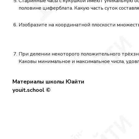
Старинные часы с кукушкой имеют уникальную осо
половине циферблата. Какую часть суток составля
Изобразите на координатной плоскости множест
При делении некоторого положительного трёхзн
Каковы минимальное и максимальное числа, удов
Материалы школы Юайти
youit.school ©