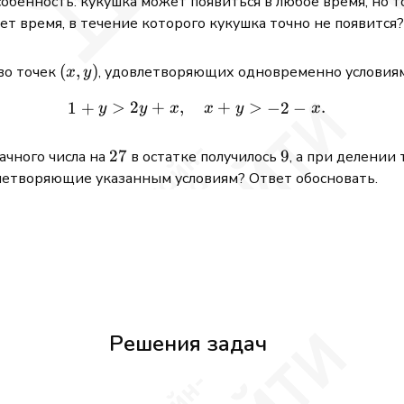
бенность: кукушка может появиться в любое время, но то
ет время, в течение которого кукушка точно не появится?
(x,y)
(
,
)
во точек
, удовлетворяющих одновременно условия
x
y
>
2
+
,
1 + y > 2y + x, \quad x + y
+
>
.
1
+
−
2
−
y
y
x
x
y
x
27
27
9
9
ачного числа на
в остатке получилось
, а при делении 
летворяющие указанным условиям? Ответ обосновать.
Решения задач