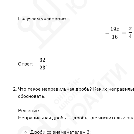
Получаем уравнение:
19
x
x
−
=
4
16
32
-
−
Ответ:
.
23
\dfrac{32}
{23}
Что такое неправильная дробь? Каких неправил
обосновать.
Решение:
Неправильная дробь — дробь, где числитель ≥ зн
Дроби со знаменателем 3: