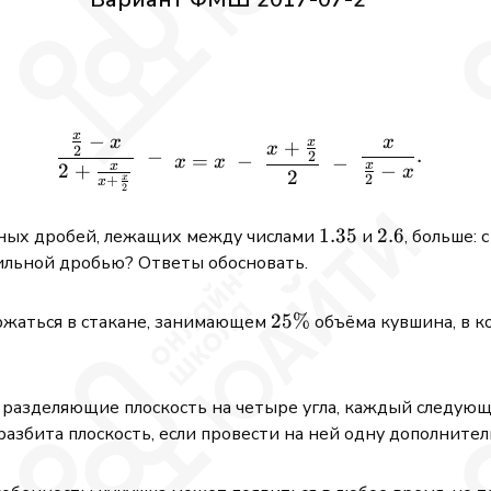
x
−
x
\frac{\frac{x}{2}-x}{2+\f
x
x
+
x
2
.
−
2
=
−
−
x
x
x
−
x
2
+
x
2
2
x
+
x
2
1.35
1.35
2.6
2.6
ьных дробей, лежащих между числами
и
, больше:
ильной дробью? Ответы обосновать.
25\%
25%
ржаться в стакане, занимающем
объёма кувшина, в 
, разделяющие плоскость на четыре угла, каждый следую
разбита плоскость, если провести на ней одну дополнит