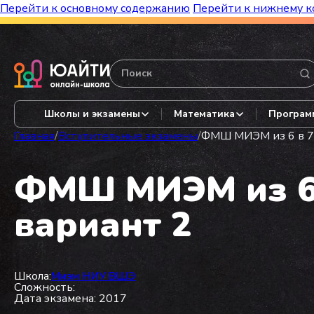
Перейти к основному содержанию
Перейти к нижнему к
Бесплатный марафон к топ-школам!
Видеор
Школы и экзамены
Математика
Програм
Главная
/
Вступительные экзамены
/
ФМШ МИЭМ из 6 в 7 
ФМШ МИЭМ из 6 в
вариант 2
Школа:
Миэм НИУ ВШЭ
Сложность:
Дата экзамена: 2017