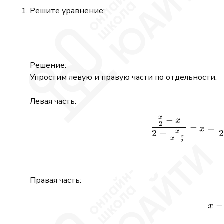
Решите уравнение:
Решение:
Упростим левую и правую части по отдельности.
Левая часть:
x
−
x
2
−
=
x
x
2
+
x
+
x
2
Правая часть:
−
x