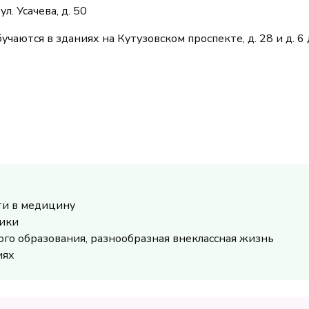
. Усачева, д. 50
чаются в зданиях на Кутузовском проспекте, д. 28 и д. 6 д
ти в медицину
ники
о образования, разнообразная внеклассная жизнь
иях