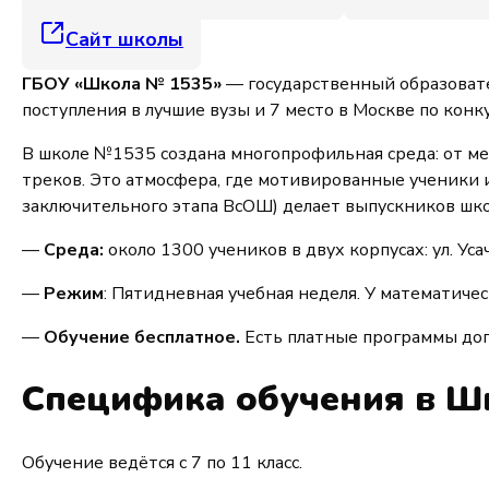
Сайт школы
ГБОУ «Школа № 1535»
— государственный образовате
поступления в лучшие вузы и 7 место в Москве по кон
В школе №1535 создана многопрофильная среда: от ме
треков. Это атмосфера, где мотивированные ученики 
заключительного этапа ВсОШ) делает выпускников шк
—
Среда:
около 1300 учеников в двух корпусах: ул. Усач
—
Режим
: Пятидневная учебная неделя. У математичес
—
Обучение бесплатное.
Есть платные программы доп
Специфика обучения в Ш
Обучение ведётся с 7 по 11 класс.