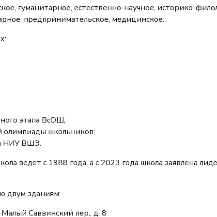
кое, гуманитарное, естественно-научное, историко-фило
рное, предпринимательское, медицинское.
х:
ного этапа ВсОШ;
й олимпиады школьников;
ы НИУ ВШЭ.
кола ведёт с 1988 года, а с 2023 года школа заявлена ли
о двум зданиям:
алый Саввинский пер., д. 8