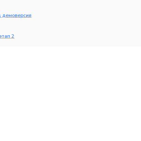
д демоверсия
этап 2