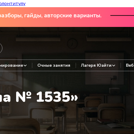
олонтитулу
азборы, гайды, авторские варианты.
мирование
Очные занятия
Лагеря Юайти
Веб
а № 1535»