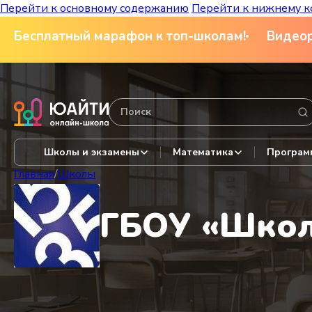
Перейти к основному содержанию
Перейти к нижнему к
Бесплатный марафон к топ-школам!
Видеор
Школы и экзамены
Математика
Програм
Главная
/
Школы
ГБОУ «Школ