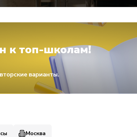
н к топ-школам!
вторские варианты.
ссы
Москва