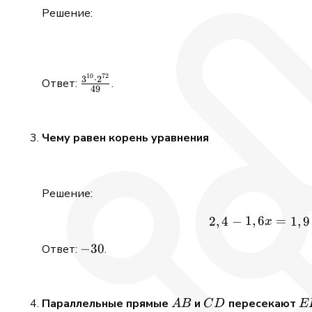
Решение:
10
72
\frac{3^{10}
3
⋅
2
Ответ:
.
49
\cdot
2^{72}}{49}
Чему равен корень уравнения
Решение:
1
,
6
=
2
,
4
−
1
,
9
x
-30
−
30
Ответ:
.
AB
CD
E
Параллельные прямые
и
пересекают
A
B
C
D
E