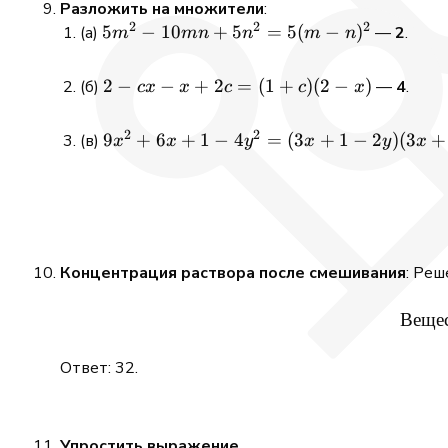
Разложить на множители
:
2
2
2
5m^2
5
−
10
+
5
=
5
(
−
)
(a)
—
2
.
m
mn
n
m
n
-
10mn
2
2
−
−
+
2
=
(
1
+
)
(
2
−
)
(б)
—
4
.
c
x
x
c
c
x
+
-
5n^2
cx
2
2
9x^2
9
+
6
+
1
−
4
=
(
3
+
1
−
2
)
(
3
+
(в)
x
x
y
x
y
x
=
-
+ 6x
5(m -
x
+ 1
n)^2
+
-
2c
4y^2
=
=
(1
Концентрация раствора после смешивания
: Реш
(3x
+
+ 1
c)
Веще
- 2y)
(2
(3x
-
Ответ: 32.
+ 1
x)
+
2y)
Упростить выражение