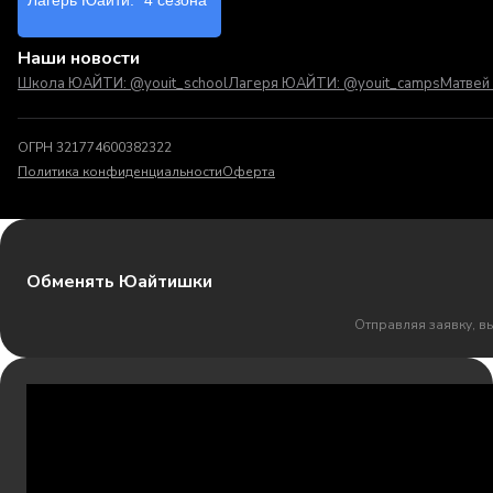
Наши новости
Школа ЮАЙТИ: @youit_school
Лагеря ЮАЙТИ: @youit_camps
Матвей 
ОГРН 321774600382322
Политика конфиденциальности
Оферта
Обменять Юайтишки
Отправляя заявку, в