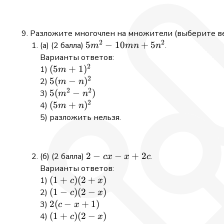
Разложите многочлен на множители (выберите ве
2
2
5m^2
5
−
10
+
5
(а) (2 балла)
.
m
mn
n
-
Варианты ответов:
2
10mn
(5m+1)^2
(
5
+
1
)
1)
m
+
2
5(m-
5
(
−
)
2)
m
n
5n^2
2
2
n)^2
5(m^2-
5
(
−
)
3)
m
n
2
n^2)
(5m+n)^2
(
5
+
)
4)
m
n
5) разложить нельзя.
2
2
−
−
+
2
(б) (2 балла)
.
c
x
x
c
-
Варианты ответов:
cx
(1+c)
(
1
+
)
(
2
+
)
1)
c
x
-
(2+x)
(1-
(
1
−
)
(
2
−
)
2)
c
x
x
c)
2(c
2
(
−
+
1
)
3)
c
x
+
(2-
- x
(1+c)
(
1
+
)
(
2
−
)
4)
c
x