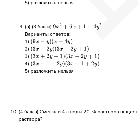
2c
x)
+
(2-x)
5) разложить нельзя.
1)
2
2
9x^2
9
+
6
+
1
−
4
(в) (3 балла)
.
x
x
y
+ 6x
Варианты ответов:
+ 1
(9x
(
9
−
)
(
+
4
)
1)
x
y
x
y
-
-
(3x
(
3
−
2
)
(
3
+
2
+
1
)
2)
x
y
x
y
4y^2
y)
-
(3x
(
3
+
2
+
1
)
(
3
−
2
∓
1
)
3)
x
y
x
y
(x
2y)
+
(3x
(
3
−
1
+
2
)
(
3
+
1
+
2
)
4)
x
y
x
y
+
(3x
2y
- 1
5) разложить нельзя.
4y)
+
+ 1)
+
2y
(3x
2y)
+
- 2y
(3x
1)
\mp
+
1)
1
(4 балла) Смешали 4 л воды 20-% раствора вещес
+
раствора?
2y)