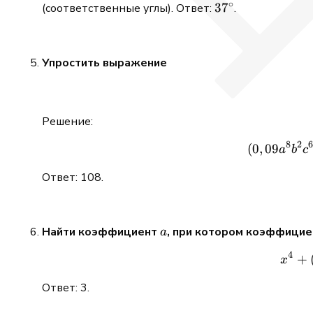
∘
37^\circ
3
7
(соответственные углы). Ответ:
.
Упростить выражение
Решение:
8
2
(
0
,
09
a
b
c
Ответ: 108.
a
Найти коэффициент
, при котором коэффицие
a
4
+
x
Ответ: 3.