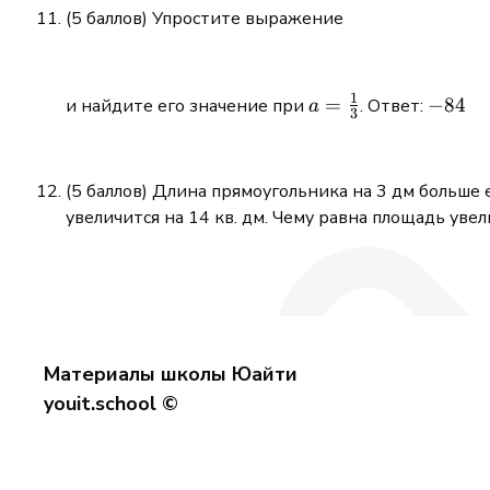
(5 баллов) Упростите выражение
1
a =
=
-84
−
84
и найдите его значение при
. Ответ:
a
3
\tfrac{1}
{3}
(5 баллов) Длина прямоугольника на 3 дм больше 
увеличится на 14 кв. дм. Чему равна площадь уве
Материалы школы Юайти
youit.school ©