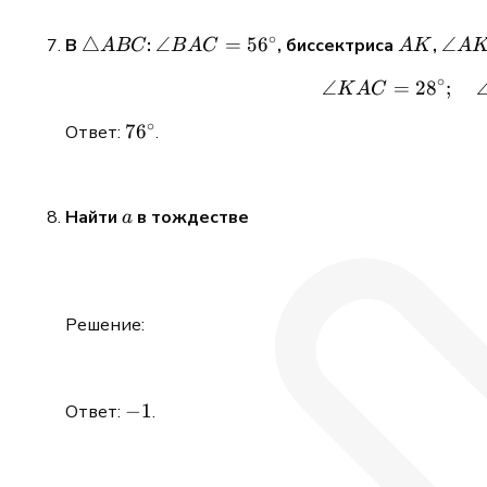
∘
\triangle
△
\angle
∠
=
5
6
AK
\ang
∠
В
:
, биссектриса
,
A
BC
B
A
C
A
K
A
ABC
BAC =
AKC
∘
∠
=
2
8
;
K
A
C
56^\circ
104^
∘
76^\circ
7
6
Ответ:
.
a
Найти
в тождестве
a
Решение:
-1
−
1
Ответ:
.