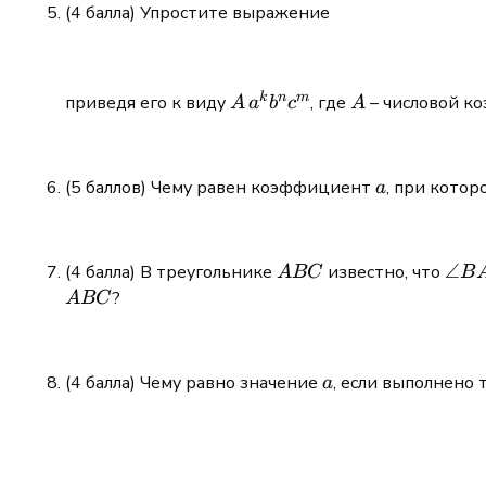
(4 балла) Упростите выражение
k
n
m
A\,a^k
A
приведя его к виду
, где
– числовой к
A
a
b
c
A
b^n
c^m
a
(5 баллов) Чему равен коэффициент
, при кото
a
ABC
\ang
∠
(4 балла) В треугольнике
известно, что
A
BC
B
BAC
?
A
BC
56^\
a
(4 балла) Чему равно значение
, если выполнено
a