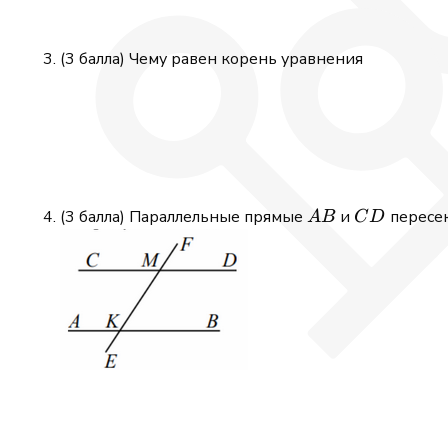
(3 балла) Чему равен корень уравнения
AB
CD
(3 балла) Параллельные прямые
и
пересе
A
B
C
D