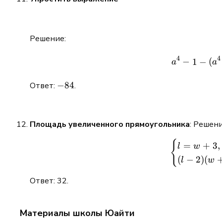
Решение:
4
4
−
(
1
−
a
a
-84
−
84
Ответ:
.
Площадь увеличенного прямоугольника
: Решени
{
=
+
3
,
l
w
(
−
2
)
(
l
w
Ответ: 32.
Материалы школы Юайти