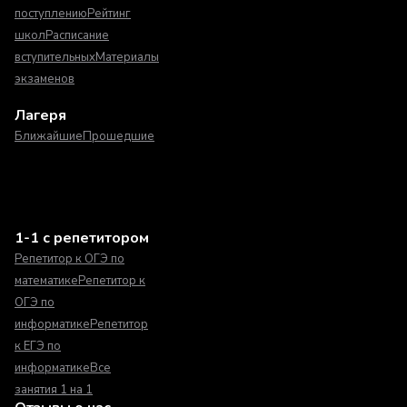
поступлению
Рейтинг
школ
Расписание
вступительных
Материалы
экзаменов
Лагеря
Ближайшие
Прошедшие
1-1 с репетитором
Репетитор к ОГЭ по
математике
Репетитор к
ОГЭ по
информатике
Репетитор
к ЕГЭ по
информатике
Все
занятия 1 на 1