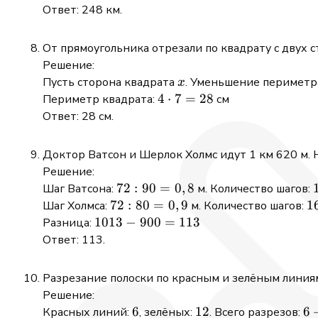
: 3
12:
93 -
Ответ: 248 км.
=
= 5
(16
15
\cdot
От прямоугольника отрезали по квадрату с двух 
5 +
Решение:
15
x
Пусть сторона квадрата
. Уменьшение периметр
x
\cdot
4
4
⋅
7
=
28
Периметр квадрата:
см
5) =
\cdot
Ответ: 28 см.
93 -
7 =
155
28
Доктор Ватсон и Шерлок Холмс идут 1 км 620 м. 
= -62
Решение:
72
72
:
90
=
0
,
8
Шаг Ватсона:
м. Количество шагов:
:
:
72
72
:
80
=
0
,
9
1
1
Шаг Холмса:
м. Количество шагов:
90
:
: 
1013
1013
−
900
=
113
Разница:
=
80
=
-
Ответ: 113.
0,8
=
1
900
0,9
=
Разрезание полоски по красным и зелёным линиям
113
Решение:
6
6
12
12
6
6
Красных линий:
, зелёных:
. Всего разрезов: