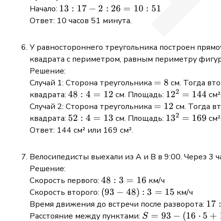
: 12
2
13:17
13
:
17
−
2
:
26
=
10
:
51
Начало:
=
-
Ответ: 10 часов 51 минута.
146
2:26
=
У равностороннего треугольника построен прямо
10:51
квадрата с периметром, равным периметру фигу
Решение:
=
=
8
Случай 1: Сторона треугольника
см. Тогда вт
2
8
48
48
:
4
=
12
12^2
1
2
=
144
квадрата:
см. Площадь:
см²
: 4
=
=
=
12
Случай 2: Сторона треугольника
см. Тогда в
2
=
144
12
52
52
:
4
=
13
13^2
1
3
=
169
квадрата:
см. Площадь:
см²
12
: 4
=
Ответ: 144 см² или 169 см².
=
169
13
Велосипедисты выехали из А и В в 9:00. Через 3 
Решение:
48
48
:
3
=
16
Скорость первого:
км/ч
: 3
(93
(
93
−
48
)
:
3
=
15
Скорость второго:
км/ч
=
-
17:
17
Время движения до встречи после разворота:
16
48)
-
S =
=
93
−
(
16
⋅
5
+
Расстояние между пунктами:
S