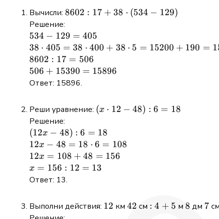
8602
8602
:
17
+
38
⋅
(
534
−
129
)
Вычисли:
: 17
Решение:
+ 38
534
534
−
129
=
405
\cdot
-
38
38
⋅
405
=
38
⋅
400
+
38
⋅
5
=
15200
+
190
=
1
(534
129
\cdot
8602
8602
:
17
=
506
-
=
405 =
: 17
506 +
506
+
15390
=
15896
129)
405
38
=
15390
Ответ: 15896.
\cdot
506
=
400 +
15896
(x
(
⋅
12
−
48
)
:
6
=
18
Реши уравнение:
x
38
\cdot
Решение:
\cdot
12 -
(12x
(
12
−
48
)
:
6
=
18
x
5 =
48) :
-
12x -
12
−
48
=
18
⋅
6
=
108
x
15200
6 =
48) :
48 =
12x
12
=
108
+
48
=
156
x
+ 190
18
6 =
18
=
x =
=
156
:
12
=
13
x
=
18
\cdot
108
156
Ответ: 13.
15390
6 =
+
: 12
108
48
=
12
12
42
42
:
:
4
+
5
8
8
7
7
Выполни действия:
км
см
м
дм
с
=
13
4
Решение: