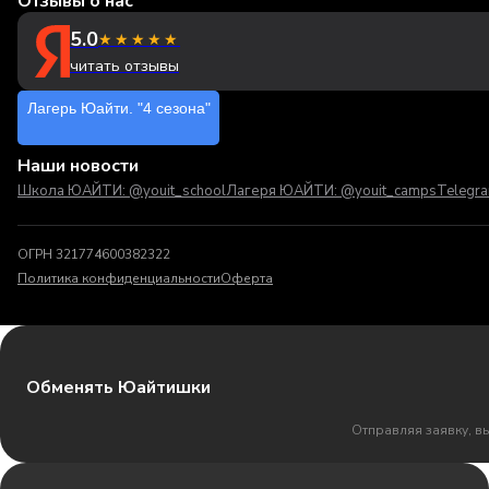
Отзывы о нас
5.0
★★★★★
читать отзывы
Лагерь Юайти. "4 сезона"
Наши новости
Школа ЮАЙТИ: @youit_school
Лагеря ЮАЙТИ: @youit_camps
Telegr
ОГРН 321774600382322
Политика конфиденциальности
Оферта
Обменять Юайтишки
Отправляя заявку, в