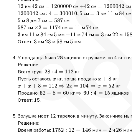
156
+
12
12
42
42
=
=
1200000
+
+
42
=
=
1200042
км
см
см
см
см
5
1200000
42
1200042
1200042
1200042
: 4 =
:
4
=
300010
,
5
=
=
3
11
11
84
84
см
см
км
м
с
300010,5
3
5
5
8
8
7
7
=
=
587
м
дм
см
см
587
587
587
\times
×
2
=
1174
=
=
11
74
74
см
см
м
см
2 =
11
3
3
11
11
84
84
5
5
+
+
11
74
74
=
=
3
22
22
15
15
км
м
см
мм
м
см
км
м
1174
11
3
3
3
23
23
58
58
5
5
Ответ:
км
м
см
мм.
У продавца было 28 ящиков с грушами, по 4 кг в 
Решение:
28
28
⋅
4
=
112
Всего груш:
кг
\cdot
x
x
+
8
Пусть осталось
кг, тогда продано
кг
x
x
4 =
+
x + x + 8 =
+
+
8
=
112
⇒
2
=
104
⇒
=
52
кг
x
x
x
x
112
8
112
52
52
+
8
=
60
\Rightarrow
⇒
60
:
4
=
15
Продано:
кг
ящиков
\Rightarrow
+
60 : 4 = 15
Ответ: 15.
2x = 104
8
\Rightarrow
=
Золушка моет 12 тарелок в минуту. Закончила мыт
x = 52
60
Решение:
1752
1752
:
12
=
146
=
=
2
26
26
Время работы:
мин
ч
ми