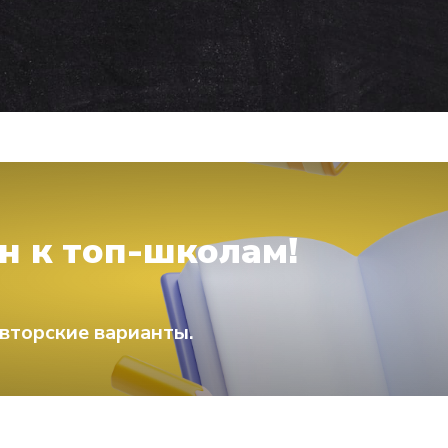
н к топ-школам!
вторские варианты.