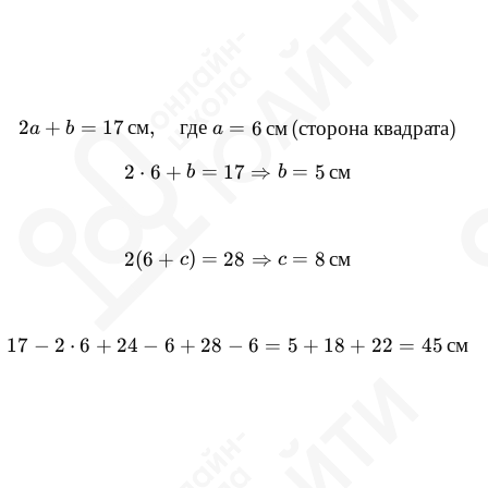
2
+
=
17
см
,
где
=
2a + b = 17 \, \text{см}, \
6
см
(
сторона
квадрата
)
a
b
a
=
2 \cdot 6 + b = 17 \Righta
=
2
⋅
6
+
17
⇒
5
см
b
b
)
=
2(6 + c) = 28 \Rightarrow 
=
2
(
6
+
28
⇒
8
см
c
c
17
−
2
⋅
6
+
24
−
6
+
28
−
17 - 2 \cdot 6 + 24 - 6 + 2
6
=
5
+
18
+
22
=
45
см