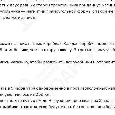
з этих двух равных сторон треугольника придвинул магн
еугольника — магнитик прямоугольной формы с такой же 
 трёх магнитиков.
колам в запечатанных коробках. Каждая коробка вмещала 
9 книг больше, чем во вторую школу. В третью школу уче
ось магазину, чтобы разложить все учебники и отправит
38 км, в 9 часов утра одновременно в противоположных на
и увеличилось на 258 км.
естно, что путь от A до B грузовик проезжает за 3 часа.
томобили в час дня, если будут ехать без остановок и бе