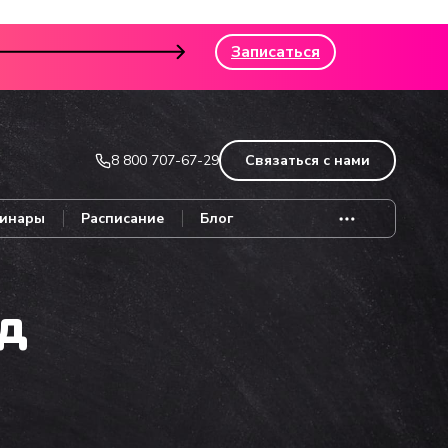
Записаться
8 800 707-67-29
Связаться с нами
инары
Расписание
Блог
од