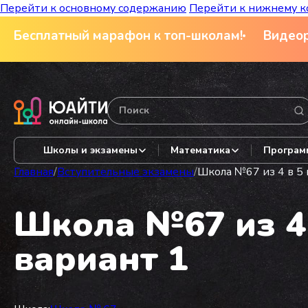
Перейти к основному содержанию
Перейти к нижнему к
Бесплатный марафон к топ-школам!
Видеор
Школы и экзамены
Математика
Програм
Главная
/
Вступительные экзамены
/
Школа №67 из 4 в 5 
Школа №67 из 4 
вариант 1