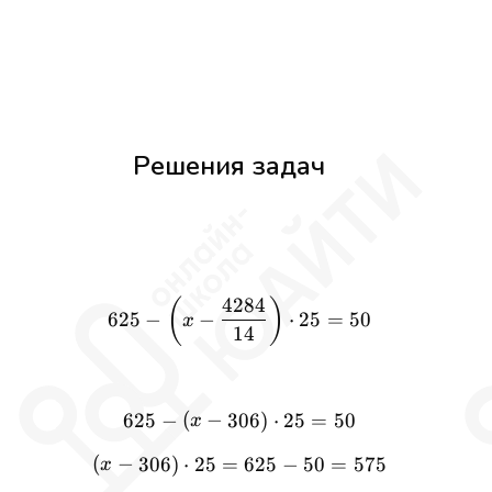
Решения задач
4284
625 - \left(x - \frac{4284}
(
)
−
⋅
625
−
25
=
50
x
14
(
−
625 - (x - 306) \cdot 25 = 5
625
−
306
)
⋅
25
=
50
x
(
−
(x - 306) \cdot 25 = 625 - 
306
)
⋅
25
=
625
−
50
=
575
x