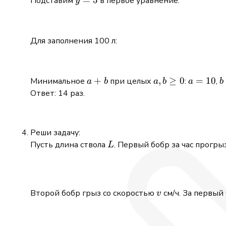
y
=
5
Подставим
в первое уравнение:
y
=
5
Для заполнения 100 л:
a
+
a, b
,
≥
0
a
=
10
b
Минимальное
при целых
:
,
a
b
a
b
a
b
+
\geq
=
Ответ: 14 раз.
b
0
10
4
Реши задачу:
L
Пусть длина ствола
. Первый бобр за час прогрыз
L
v
Второй бобр грыз со скоростью
см/ч. За первый
v