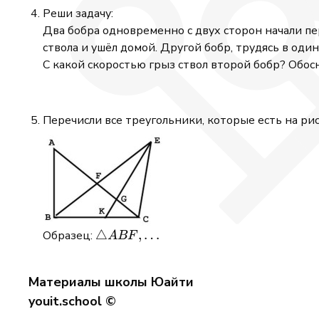
Реши задачу:
Два бобра одновременно с двух сторон начали пер
ствола и ушёл домой. Другой бобр, трудясь в один
С какой скоростью грыз ствол второй бобр? Обосн
Перечисли все треугольники, которые есть на рис
\triangle
△
,
…
Образец:
A
BF
ABF,
\ldots
Материалы школы Юайти
youit.school ©