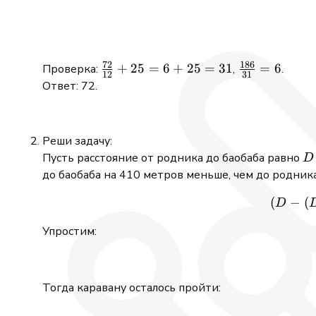
72
186
\frac{72}
+
25
=
6
+
25
=
31
\frac{186}
=
6
Проверка:
,
.
12
31
{12} +
{31} = 6
Ответ: 72.
25 = 6 +
25 = 31
Реши задачу:
D
Пусть расстояние от родника до баобаба равно
D
до баобаба на 410 метров меньше, чем до родник
(
−
(
D
Упростим:
Тогда каравану осталось пройти: