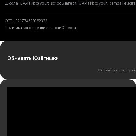
Школа ЮАЙТИ: @youit_school
Лагеря ЮАЙТИ: @youit_camps
Telegr
ОГРН 321774600382322
Политика конфиденциальности
Оферта
Обменять Юайтишки
Отправляя заявку, в