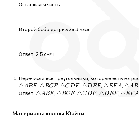
Оставшаяся часть:
Второй бобр догрыз за 3 часа:
Ответ: 2,5 см/ч.
Перечисли все треугольники, которые есть на рис
\triangle
△
\triangle
△
\triangle
△
\triangle
△
\triangle
△
\tria
△
,
,
,
,
,
A
BF
BCF
C
D
F
D
EF
EF
A
A
B
ABF
BCF
CDF
DEF
EFA
ABE
\triangle
△
\triangle
△
\triangle
△
\triangle
△
\triang
△
Ответ:
,
,
,
,
A
BF
BCF
C
D
F
D
EF
EF
A
ABF
BCF
CDF
DEF
EFA
Материалы школы Юайти