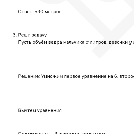
Ответ: 530 метров.
Реши задачу:
x
y
Пусть объём ведра мальчика
литров, девочки
x
y
Решение: Умножим первое уравнение на 6, второе
Вычтем уравнения: