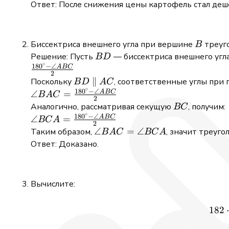
0,96x
{x} \cdot
96%
Ответ: После снижения цены картофель стал деш
100% =
=
96\%
4\%
B
Биссектриса внешнего угла при вершине
треуг
B
BD
Решение: Пусть
— биссектриса внешнего угл
B
D
∘
18
0
−
∠
\frac{180^\circ
A
BC
2
- \angle ABC}
BD
\parallel
∥
AC
Поскольку
, соответственные углы при
B
D
A
C
∘
{2}
18
0
−
∠
\angle BAC =
A
BC
∠
=
B
A
C
2
\frac{180^\circ
BC
Аналогично, рассматривая секущую
, получим:
BC
∘
- \angle ABC}
18
0
−
∠
\angle BCA =
A
BC
∠
=
BC
A
2
{2}
\frac{180^\circ
\angle
∠
=
∠
Таким образом,
, значит треуг
B
A
C
BC
A
- \angle ABC}
BAC
Ответ: Доказано.
{2}
=
\angle
BCA
Вычислите:
182