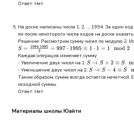
=
- 1/7} =
24 \mod 9
Ответ: Нет.
\frac{10621}
\frac{80808080}
\frac{1}
\frac{4}{6}
= 6
{6174}
{91919191}
{2} +
\cdot \left(1
\frac{1}
- \frac{1}
На доске написаны числа 1, 2, ..., 1994. За один
{3} +
{343}\right)
ли после некоторого числа ходов на доске оказат
\frac{6}
= \frac{2}
Решение: Рассмотрим сумму чисел по модулю 2. И
{27} =
{3} \cdot
1994
⋅
1995
S =
=
=
997
⋅
1995
≡
1
⋅
1
=
1
mod
2
S
\frac{1}
\frac{342}
2
\frac{1994
Каждая операция изменяет сумму:
{2} +
{343} =
\cdot
S \to
→
+
2
≡
m
- Увеличение двух чисел на 1:
\frac{1}
S
S
S
\frac{228}
1995}{2}
S + 2
S \to
→
−
4
≡
- Уменьшение двух чисел на 2:
{3} +
{343}
S
S
S
= 997
\equiv
S - 4
\frac{2}
Таким образом, сумма всегда остается нечетной. 
\cdot 1995
S
\equiv
{9}
исходной суммы.
\equiv 1
\mod
S
Ответ: Нет.
\cdot 1 =
2
\mod
1 \mod 2
2
Материалы школы Юайти