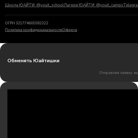
Школа ЮАЙТИ: @youit_school
Лагеря ЮАЙТИ: @youit_camps
Telegr
ОГРН 321774600382322
Политика конфиденциальности
Оферта
Обменять Юайтишки
Отправляя заявку, в