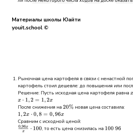
ли после некоторого числа ходов на доске оказат
Материалы школы Юайти
youit.school ©
Рыночная цена картофеля в связи с ненастной по
картофель стоил дешевле: до повышения или посл
Решение: Пусть исходная цена картофеля равна
x
⋅
1
,
2
=
1
,
2
x
x
\cdot
20\%
20%
После снижения на
новая цена составила:
1,2 =
1,2x
1
,
2
⋅
0
,
8
=
0
,
96
x
x
1,2x
\cdot
Сравним с исходной ценой:
0
,
96
0,8 =
x
\frac{0,96x}
100\
⋅
100
100
96
, то есть цена снизилась на
x