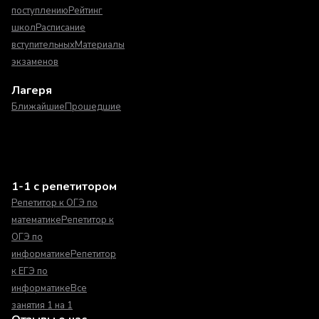
поступлению
Рейтинг
школ
Расписание
вступительных
Материалы
экзаменов
Лагеря
Ближайшие
Прошедшие
1-1 с репетитором
Репетитор к ОГЭ по
математике
Репетитор к
ОГЭ по
информатике
Репетитор
к ЕГЭ по
информатике
Все
занятия 1 на 1