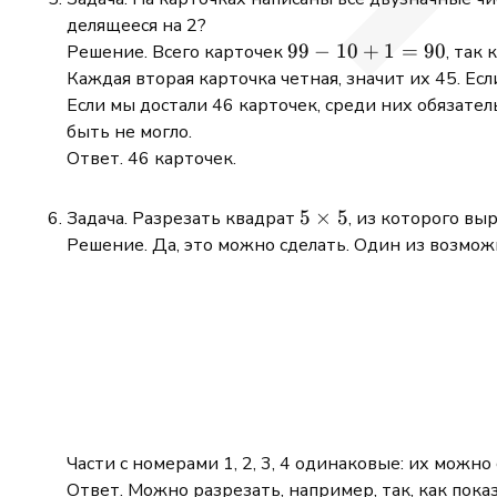
делящееся на 2?
99-
99
−
10
+
1
=
90
Решение. Всего карточек
, так
10+1=90
Каждая вторая карточка четная, значит их 45. Ес
Если мы достали 46 карточек, среди них обязатель
быть не могло.
Ответ. 46 карточек.
5\times
5
×
5
Задача. Разрезать квадрат
, из которого вы
5
Решение. Да, это можно сделать. Один из возмож
Части с номерами 1, 2, 3, 4 одинаковые: их можн
Ответ. Можно разрезать, например, так, как показ