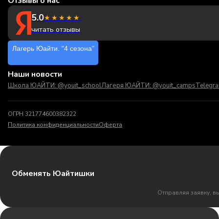
Отзывы о нас
5.0
★★★★★
читать отзывы
Лагерь Юайти. "4 сезона"
Наши новости
Школа ЮАЙТИ: @youit_school
Лагеря ЮАЙТИ: @youit_camps
Telegr
ОГРН 321774600382322
Политика конфиденциальности
Оферта
Обменять Юайтишки
Отправляя заявку, в