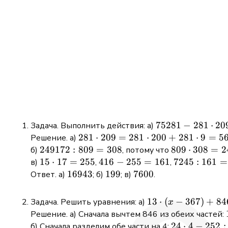
75281-
75281
−
281
⋅
20
Задача. Выполнить действия: а)
281\cdot
281\cdot
281
⋅
209
=
281
⋅
200
+
281
⋅
9
=
5
Решение. а)
209+391
209=281\cdot
249172:809=308
249172
:
809
=
308
809\cdot
809
⋅
308
=
2
б)
, потому что
200+281\cdot
308=249172
15\cdot
15
⋅
17
=
255
416-
416
−
255
=
161
7245:161=4
7245
:
161
=
в)
,
,
9=56200+2529=58729
17=255
255=161
16943
16943
199
199
7600
7600
Ответ. а)
; б)
; в)
.
13\cdot(x-
13
⋅
(
−
367
)
+
84
Задача. Решить уравнения: а)
x
367)+846=898
Решение. а) Сначала вычтем 846 из обеих частей:
24\cdot
24
⋅
4
−
252
:
б) Сначала разделим обе части на 4: