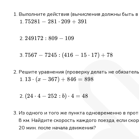
Выполните действия (вычисления должны быть в 
75281 -
75281
−
281
⋅
209
+
391
281\cdot
209 +
249172
249172
:
809
−
109
391
: 809 -
109
7567 -
7567
−
7245
:
(
416
−
15
⋅
17
)
+
78
7245 :
(416 -
Решите уравнения (проверку делать не обязатель
15\cdot
13\cdot(x
13
⋅
(
−
367
)
+
846
=
898
x
17) +
- 367) +
78
846 =
(24\cdot
(
24
⋅
4
−
252
:
)
⋅
4
=
48
b
898
4 - 252 :
b)\cdot
Из одного и того же пункта одновременно в про
4 = 48
8 км. Найдите скорость каждого поезда, если ско
20 мин. после начала движения?