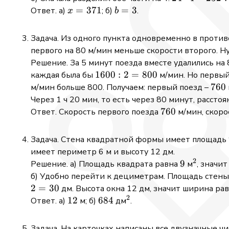
4-
x=371
=
371
b=3
=
3
Ответ. а)
; б)
.
x
b
252:b=12
Задача. Из одного пункта одновременно в против
первого на 80 м/мин меньше скорости второго. Н
Решение. За 5 минут поезда вместе удалились на 
1600:2=800
1600
:
2
=
800
каждая была бы
м/мин. Но первый
760
760
м/мин больше 800. Получаем: первый поезд –
Через 1 ч 20 мин, то есть через 80 минут, расст
760
760
Ответ. Скорость первого поезда
м/мин, скоро
Задача. Стена квадратной формы имеет площадь
имеет периметр 6 м и высоту 12 дм.
2
9
9
^2
Решение. а) Площадь квадрата равна
м
, значит
б) Удобно перейти к дециметрам. Площадь стен
2
=
30
дм. Высота окна 12 дм, значит ширина ра
2
12
12
684
684
^2
Ответ. а)
м; б)
дм
.
Задача. На карточках написаны все двузначные чис