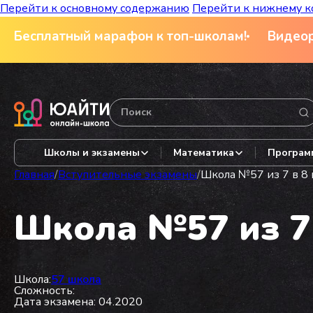
Перейти к основному содержанию
Перейти к нижнему к
Бесплатный марафон к топ-школам!
Видеор
Школы и экзамены
Математика
Програм
Главная
/
Вступительные экзамены
/
Школа №57 из 7 в 8 
Школа №57 из 7 
Школа:
57 школа
Сложность:
Дата экзамена: 04.2020