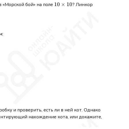
10
10
×
10
 в «Морской бой» на поле
? Линкор
\times
10
м:
обку и проверить, есть ли в ней кот. Однако
рантирующий нахождение кота, или докажите,