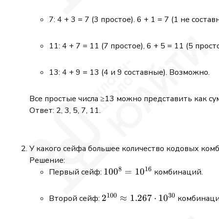
7: 4 + 3 = 7 (3 простое). 6 + 1 = 7 (1 не сост
11: 4 + 7 = 11 (7 простое), 6 + 5 = 11 (5 прос
13: 4 + 9 = 13 (4 и 9 составные). Возможно.
Все простые числа ≥13 можно представить как сумму
Ответ: 2, 3, 5, 7, 11.
У какого сейфа большее количество кодовых ком
Решение:
8
16
100^8 =
10
0
=
1
0
Первый сейф:
комбинаций.
10^{16}
100
30
2^{100}
2
≈
1.267
⋅
1
0
Второй сейф:
комбинаци
≈ 1.267