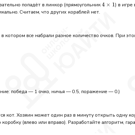
4
4
×
1
язательно попадёт в линкор (прямоугольник
) в игре
\times
ально. Считаем, что других кораблей нет.
1
в котором все набрали разное количество очков. При это
ие: победа — 1 очко, ничья — 0.5, поражение — 0.)
ся кот. Хозяин может один раз в минуту открыть одну кор
коробку (влево или вправо). Разработайте алгоритм, га