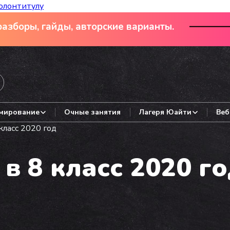
олонтитулу
азборы, гайды, авторские варианты.
мирование
Очные занятия
Лагеря Юайти
Веб
класс 2020 год
в 8 класс 2020 г