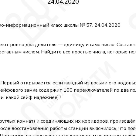
24.04.2020
ко-информационный класс школы № 57. 24.04.2020
еют ровно два делителя — единицу и само число. Состав
составным числом. Найдите все простые числа, которые не
 Первый открывается, если каждый из восьми его кодовы
ейфового замка содержит 100 переключателей по два пол
и, какой сейф надёжнее)?
круглых комнат) и соединяющих их коридоров, произошёл 
После восстановления работы станции выяснилось, что по
 Движение по неосвещённым коридорам возможно только 