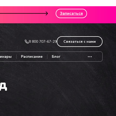
Записаться
8 800 707-67-29
Связаться с нами
инары
Расписание
Блог
од