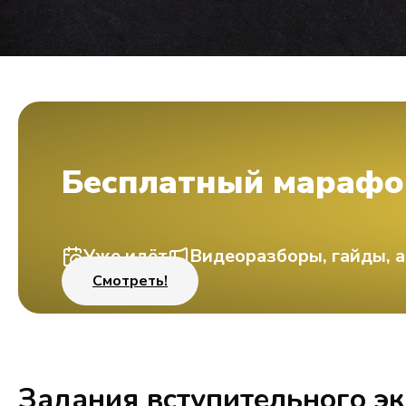
Бесплатный марафо
Уже идёт
Видеоразборы, гайды, а
Смотреть!
Задания вступительного э