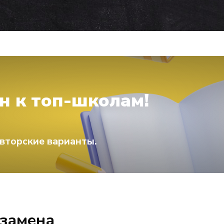
н к топ-школам!
вторские варианты.
кзамена