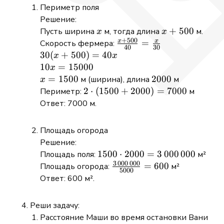
1500
=
Периметр поля
\times
27198
Решение:
12
x
x +
+
500
Пусть ширина
м, тогда длина
м.
x
x
+
500
500
x
x
\frac{x
=
Скорость фермера:
40
30
+ 500}
30(x
30
(
+
500
)
=
40
x
x
{40} =
+
10x =
10
=
15000
x
\frac{x}
500)
15000
x =
=
1500
2000
2000
м (ширина), длина
м
x
{30}
=
1500
2
2
⋅
(
1500
+
2000
)
=
7000
Периметр:
м
40x
\cdot
Ответ: 7000 м.
(1500
+
Площадь огорода
2000)
Решение:
=
1500 \cdot
1500
⋅
2000
=
3
000
000
Площадь поля:
м²
7000
3
000
000
2000 =
\frac{3\,000\,000}
=
600
Площадь огорода:
м²
5000
3\,000\,000
{5000} = 600
Ответ: 600 м².
Реши задачу:
Расстояние Маши во время остановки Вани