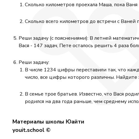
\mathrm{~km}
\mat
Сколько километров проехала Маша, пока Ваня 
/ \mathrm{ч}
/ \m
Сколько всего километров до встречи с Ваней 
Реши задачу (с пояснениями): В летней математиче
Вася - 147 задач, Пете осталось решить 4 раза бол
Реши задачу:
В числе 1234 цифры переставили так, что кажда
число, все цифры которого различны. Найдите 
В семье трое братьев. Известно, что Вася роди
родился на два года раньше, чем среднему испо
Материалы школы Юайти
youit.school ©