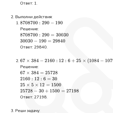
2000
=
-150
=
Ответ: 1.
2000
1
Выполни действия:
8708700
8708700
:
290
−
190
: 290 -
Решение:
190
8708700
8708700
:
290
=
30030
: 290 =
30030
30030
−
190
=
29840
30030
- 190
Ответ: 29840.
=
29840
67
67
×
384
−
2160
:
12
:
6
+
25
×
(
1084
−
107
\times
Решение:
384 -
67
67
×
384
=
25728
2160 :
\times
2160
2160
:
12
:
6
=
30
12 : 6
384 =
: 12 :
25
25
×
5
×
12
=
1500
+ 25
25728
6 =
\times
25728
25728
−
30
+
1500
=
27198
\times
30
5
- 30
Ответ: 27198.
(1084
\times
+
-
12 =
1500
Реши задачу:
1079)