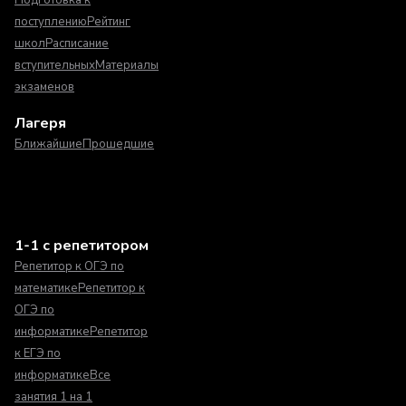
поступлению
Рейтинг
школ
Расписание
вступительных
Материалы
экзаменов
Лагеря
Ближайшие
Прошедшие
1-1 с репетитором
Репетитор к ОГЭ по
математике
Репетитор к
ОГЭ по
информатике
Репетитор
к ЕГЭ по
информатике
Все
занятия 1 на 1