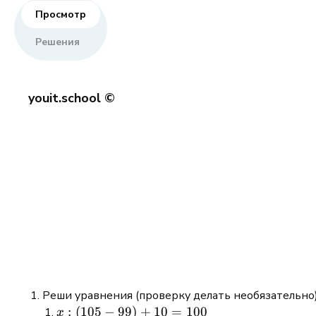
Просмотр
Решения
youit.school ©
Реши уравнения (проверку делать необязательно)
x:(105-
:
(
105
−
99
)
+
10
=
100
x