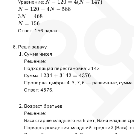
N -
−
120
=
4
(
−
147
)
Уравнение:
N
N
120
N -
−
120
=
4
−
588
N
N
=
120
3N
3
=
468
N
4(N
=
=
N
=
156
N
-
4N
468
=
Ответ: 156 задач.
147)
-
156
588
Реши задачу:
Сумма чисел
Решение:
Подходящая перестановка: 3142
1234
1234
+
3142
=
4376
Сумма:
+
Проверка: цифры 4, 3, 7, 6 — различные, сумма 
3142
Ответ: 4376.
=
4376
Возраст братьев
Решение:
Вася старше младшего на 6 лет, Ваня младше сре
Порядок рождения: младший, средний (Вася), ст