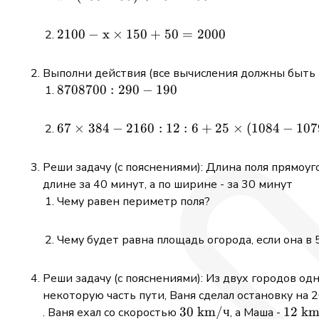
99)+10=100
2100-
2100
−
x
×
150
+
50
=
2000
\mathrm{x}
\times
Выполни действия (все вычисления должны быть в
150+50=2000
8708700:
8708700
:
290
−
190
290-190
67 \times
67
×
384
−
2160
:
12
:
6
+
25
×
(
1084
−
107
384-2160:
12: 6+25
Реши задачу (с пояснениями): Длина поля прямоу
\times(1084-
длине за 40 минут, а по ширине - за 30 минут
1079) \times
Чему равен периметр поля?
12
Чему будет равна площадь огорода, если она в
Реши задачу (с пояснениями): Из двух городов о
некоторую часть пути, Ваня сделал остановку на
30
30
km
/
ч
12
12
k
. Ваня ехал со скоростью
, а Маша -