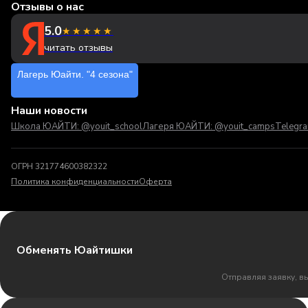
Отзывы о нас
5.0
★★★★★
читать отзывы
Лагерь Юайти. "4 сезона"
Наши новости
Школа ЮАЙТИ: @youit_school
Лагеря ЮАЙТИ: @youit_camps
Telegr
ОГРН 321774600382322
Политика конфиденциальности
Оферта
Обменять Юайтишки
Отправляя заявку, в