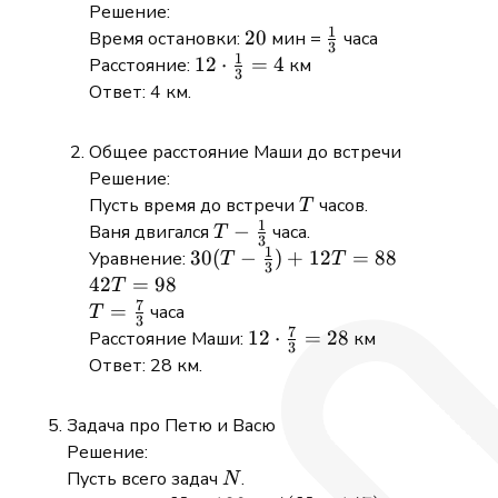
Решение:
1
20
20
\frac{1}
Время остановки:
мин =
часа
3
1
{3}
12 \cdot
12
⋅
=
4
Расстояние:
км
3
\frac{1}
Ответ: 4 км.
{3} = 4
Общее расстояние Маши до встречи
Решение:
T
Пусть время до встречи
часов.
T
1
T -
−
Ваня двигался
часа.
T
3
1
\frac{1}
30(T -
30
(
−
)
+
12
=
88
Уравнение:
T
T
3
{3}
\frac{1}
42T
42
=
98
T
7
{3}) +
=
T =
=
часа
T
3
12T =
7
98
\frac{7}
12 \cdot
12
⋅
=
28
Расстояние Маши:
км
3
88
{3}
\frac{7}
Ответ: 28 км.
{3} =
28
Задача про Петю и Васю
Решение:
N
Пусть всего задач
.
N