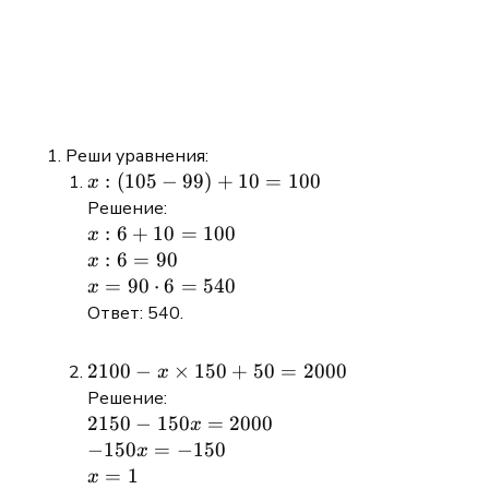
Реши уравнения:
x:(105-
:
(
105
−
99
)
+
10
=
100
x
99)+10=100
Решение:
x :
:
6
+
10
=
100
x
6 +
x :
:
6
=
90
x
10
6
x =
=
90
⋅
6
=
540
x
=
=
90
Ответ: 540.
100
90
\cdot
6 =
2100 -
2100
−
×
150
+
50
=
2000
x
540
x
Решение:
\times
2150
2150
−
150
=
2000
x
150 +
-
-150x
−
150
=
−
150
x
50 =
150x
=
x
=
1
x