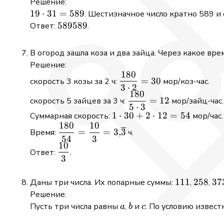
Решение:
19
19
⋅
31
=
589
. Шестизначное число кратно 589 и
\cdot
589589
589589
Ответ:
.
31 =
589
В огород зашла коза и два зайца. Через какое вр
Решение:
180
\dfrac{180}
=
30
скорость 3 козы за 2 ч:
мор/коз-час.
3
⋅
2
{3 \cdot 2}
180
\dfrac{180}
= 30
=
12
скорость 5 зайцев за 3 ч:
мор/зайц-час.
5
⋅
3
{5 \cdot 3}
1
1
⋅
30
+
2
⋅
12
=
54
Суммарная скорость:
мор/час.
= 12
180
10
\cdot
\dfrac{180}
=
=
3
,
3
Время:
ч.
30 +
54
3
{54} =
10
\dfrac{10}
2
\dfrac{10}{3}
Ответ:
.
3
{3}
\cdot
=
12 =
3{,}\overline{3}
111
111
258
258
37
37
Даны три числа. Их попарные суммы:
,
,
54
Решение.
a
b
c
Пусть три числа равны
,
и
. По условию извес
a
b
c