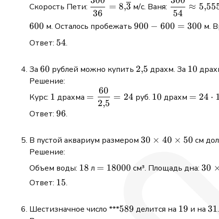
300
300
\dfrac{300}
\dfrac{300
=
8
,
3
≈
5
,
55
Скорость Пети:
м/с. Ваня:
36
54
{36} =
{54}
900
8{,}\overline{3}
\approx
600
900
−
600
=
300
м. Осталось пробежать
м. В
-
5{,}555
54
54
Ответ:
.
600
=
300
60
60
2{,}5
2
,
5
10
10
За
рублей можно купить
драхм. За
драх
Решение:
60
1
=
10
= 24
1
=
=
24
10
=
24
⋅
Курс:
драхма
руб.
драхм
2
,
5
\dfrac{60}
\cdot
96
96
Ответ:
.
{2{,}5} =
10 =
24
240
30\times
30
×
40
×
50
В пустой аквариум размером
см до
40\times
Решение:
50
18
=
30
18
=
18000
30
Объем воды:
л
см³. Площадь дна:
18000
\tim
15
15
Ответ:
.
40 
120
589
589
19
19
31
31
Шестизначное число ***
делится на
и на