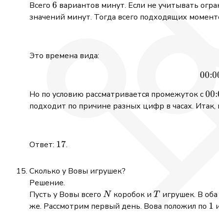
6
6
Всего
вариантов минут. Если не учитывать огран
значений минут. Тогда всего подходящих момент
Это времена вида:
00
:
0
00{
00
:
Но по условию рассматривается промежуток с
подходит по причине разных цифр в часах. Итак,
17
17
Ответ:
.
Сколько у Вовы игрушек?
Решение.
N
T
Пусть у Вовы всего
коробок и
игрушек. В оба
N
T
1
1
же. Рассмотрим первый день. Вова положил по
и