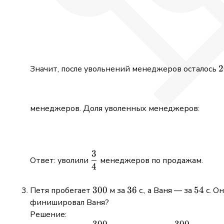
2
2
Значит, после увольнений менеджеров осталось
менеджеров. Доля уволенных менеджеров:
3
\dfrac{3}
Ответ: уволили
менеджеров по продажам.
4
{4}
300
300
36
36
54
54
Петя пробегает
м за
с., а Ваня — за
с. О
финишировал Ваня?
Решение: