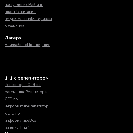
поступлению
Рейтинг
школ
Расписание
вступительных
Материалы
экзаменов
Лагеря
Ближайшие
Прошедшие
1-1 с репетитором
Репетитор к ОГЭ по
математике
Репетитор к
ОГЭ по
информатике
Репетитор
к ЕГЭ по
информатике
Все
занятия 1 на 1