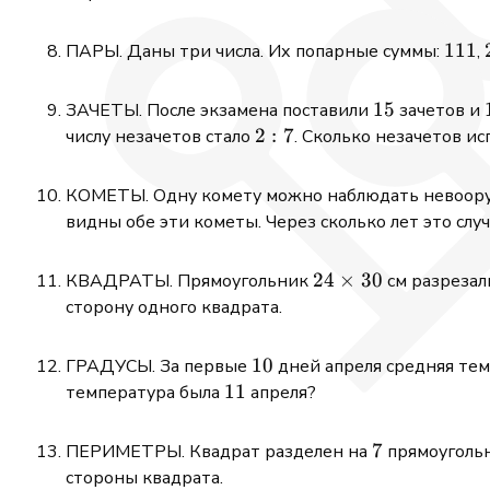
111
111
ПАРЫ. Даны три числа. Их попарные суммы:
,
15
15
ЗАЧЕТЫ. После экзамена поставили
зачетов и
2:7
2
:
7
числу незачетов стало
. Сколько незачетов и
КОМЕТЫ. Одну комету можно наблюдать невоор
видны обе эти кометы. Через сколько лет это слу
24\times
24
×
30
КВАДРАТЫ. Прямоугольник
см разрезал
30
сторону одного квадрата.
10
10
ГРАДУСЫ. За первые
дней апреля средняя те
11
11
температура была
апреля?
7
7
ПЕРИМЕТРЫ. Квадрат разделен на
прямоугольн
стороны квадрата.