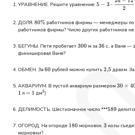
2
−
12
a
5-
5
−
3
⋅
УРАВНЕНИЕ. Решите уравнение:
2
3\cdot\dfrac{2
12}{2}=2a-1
80\%
80%
ДОЛЯ.
работников фирмы — менеджеры по пр
работников фирмы? Число других работников не
300
300
36
36
БЕГУНЫ. Петя пробегает
м за
с., а Ваня — 
финишировал Ваня?
60
60
2{,}5
2
,
5
ОБМЕН. За
рублей можно купить
драхм. З
30\tim
30
×
4
АКВАРИУМ. В пустой аквариум размером
3
40\tim
1
=
=
1
1
^3
л
дм
)
50
589
589
ДЕЛИМОСТЬ. Шестизначное число ***
делитс
180
180
3
3
ОГОРОД. На огороде
морковок.
козы съедя
морковки?