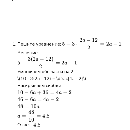
2
−
12
a
5-
5
−
3
⋅
=
2
−
1
Решите уравнение:
.
a
2
3\cdot\dfrac{2a-
Решение:
12}{2}=2a-1
3
(
2
−
12
)
5 -
a
5
−
=
2
−
1
a
\dfrac{3(2a
2
Умножаем обе части на 2:
- 12)}{2} =
\(10 - 3(2a - 12) = \dfrac{4a - 2}\)
2a - 1
Раскрываем скобки:
10
10
−
6
+
36
=
4
−
2
a
a
-
46
46
−
6
=
4
−
2
a
a
6a
-
48
48
=
10
a
48
+
6a
=
a =
=
=
4
,
8
a
36
=
10a
10
\dfrac{48}
4{,}8
4
,
8
Ответ:
.
=
4a
{10} =