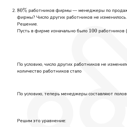
4a
-
4{,}8
-
2
80\%
80%
работников фирмы — менеджеры по продажам
2
фирмы? Число других работников не изменилось.
Решение.
100
100
Пусть в фирме изначально было
работников (
По условию, число других работников не изменил
количество работников стало
По условию, теперь менеджеры составляют поло
Решим это уравнение: