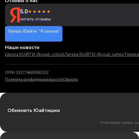
Отзывы о нас
5.0
★★★★★
читать отзывы
Лагерь Юайти. "4 сезона"
Наши новости
Школа ЮАЙТИ: @youit_school
Лагеря ЮАЙТИ: @youit_camps
Telegr
ОГРН 321774600382322
Политика конфиденциальности
Оферта
Обменять Юайтишки
Отправляя заявку, в