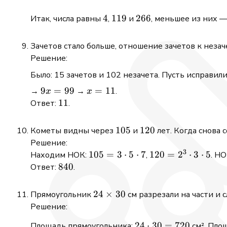
4
4
119
119
266
266
Итак, числа равны
,
и
, меньшее из них 
Зачетов стало больше, отношение зачетов к неза
Решение:
Было: 15 зачетов и 102 незачета. Пусть исправил
9x
9
=
99
x
=
11
→
→
.
x
x
=99
=11
11
11
Ответ:
.
105
105
120
120
Кометы видны через
и
лет. Когда снова 
Решение:
3
105
105
=
3
⋅
5
⋅
7
120
120
=
2
⋅
3
⋅
5
Находим НОК:
,
. Н
= 3
=
840
840
Ответ:
.
\cdot
2^3
5
\cdot
24\times30
24
×
30
Прямоугольник
см разрезали на части и
\cdot
3
Решение:
7
\cdot
24
5
24
⋅
30
=
720
Площадь прямоугольника:
см². Пло