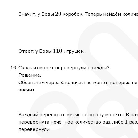
20
20
Значит, у Вовы
коробок. Теперь найдём колич
110
110
Ответ: у Вовы
игрушек.
Сколько монет перевернули трижды?
Решение.
a
Обозначим через
количество монет, которые пе
a
значит
Каждый переворот меняет сторону монеты. В нач
1
1
перевёрнута нечётное количество раз: либо
раз
перевернули