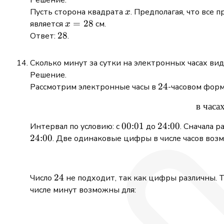
Решение:
x
Пусть сторона квадрата
. Предполагая, что все
x
x
=
28
является
см.
x
=
28
28
Ответ:
.
28
Сколько минут за сутки на электронных часах ви
Решение.
24
24
Рассмотрим электронные часы в
-часовом форм
в
часа
00{:}01
00
:
01
24{:}00
24
:
00
Интервал по условию: с
до
. Сначала 
24
:
00
. Две одинаковые цифры в числе часов воз
24
24
Число
не подходит, так как цифры различны. 
числе минут возможны для: