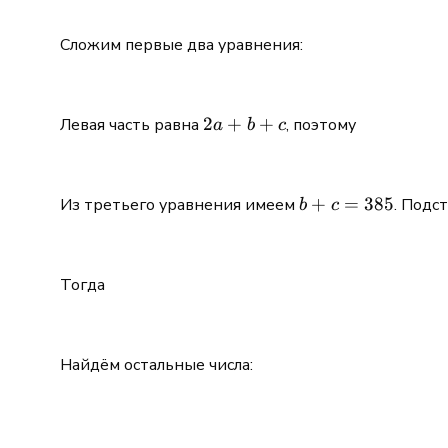
Сложим первые два уравнения:
2a
2
+
+
Левая часть равна
, поэтому
a
b
c
+
b
+
b
+
=
385
Из третьего уравнения имеем
. Подс
b
c
c
+ c
=
385
Тогда
Найдём остальные числа: