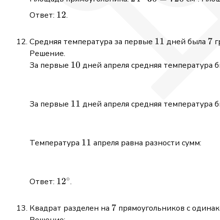
\cdot
30 =
12
12
Ответ:
.
720
11
11
7
7
Средняя температура за первые
дней была
г
Решение.
10
10
За первые
дней апреля средняя температура 
11
11
За первые
дней апреля средняя температура 
11
11
Температура
апреля равна разности сумм:
∘
12^\circ
1
2
Ответ:
.
7
7
Квадрат разделен на
прямоугольников с одина