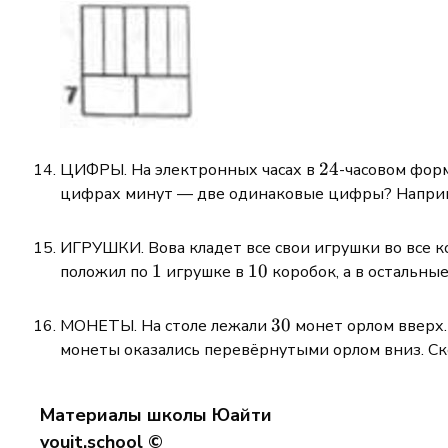
24
24
ЦИФРЫ. На электронных часах в
-часовом фор
цифрах минут — две одинаковые цифры? Напри
ИГРУШКИ. Вова кладет все свои игрушки во все к
1
1
10
10
положил по
игрушке в
коробок, а в остальны
30
30
МОНЕТЫ. На столе лежали
монет орлом вверх
монеты оказались перевёрнутыми орлом вниз. С
Материалы школы Юайти
youit.school ©