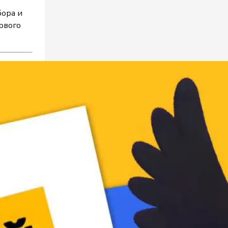
бора и
ервого