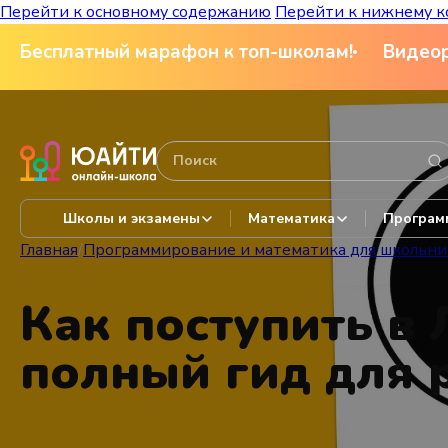
Перейти к основному содержанию
Перейти к нижнему к
Бесплатный марафон к топ-школам!
Видеор
Школы и экзамены
Математика
Програм
Главная
/
Программирование и математика для школьни
Как поступить в
полный гид для 