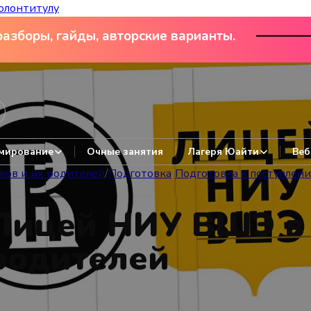
олонтитулу
азборы, гайды, авторские варианты.
мирование
Очные занятия
Лагеря Юайти
Веб
ков и их родителей
/
Подготовка
/
Подготовка к поступлен
 Лицей НИУ ВШЭ в
родителей