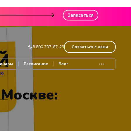
Записаться
8 800 707-67-29
Связаться с нами
инары
Расписание
Блог
ию
 Москве: