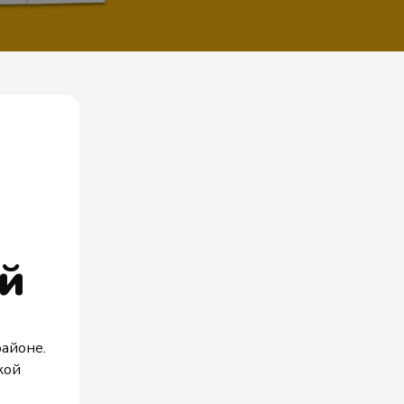
ей
айоне.
кой