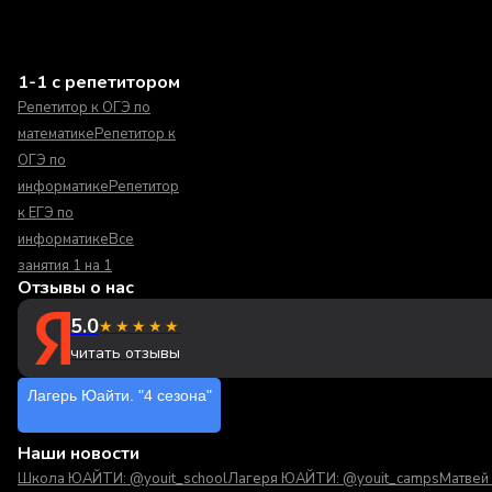
1-1 с репетитором
Репетитор к ОГЭ по
математике
Репетитор к
ОГЭ по
информатике
Репетитор
к ЕГЭ по
информатике
Все
занятия 1 на 1
Отзывы о нас
5.0
★★★★★
читать отзывы
Лагерь Юайти. "4 сезона"
Наши новости
Школа ЮАЙТИ: @youit_school
Лагеря ЮАЙТИ: @youit_camps
Матвей 