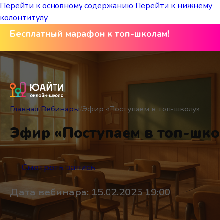
Перейти к основному содержанию
Перейти к нижнему
колонтитулу
Бесплатный марафон к топ-школам!
Главная
/
Вебинары
/
Эфир «Поступаем в топ-школу»
Эфир «Поступаем в топ-шко
Смотреть запись
Дата вебинара: 15.02.2025 19:00