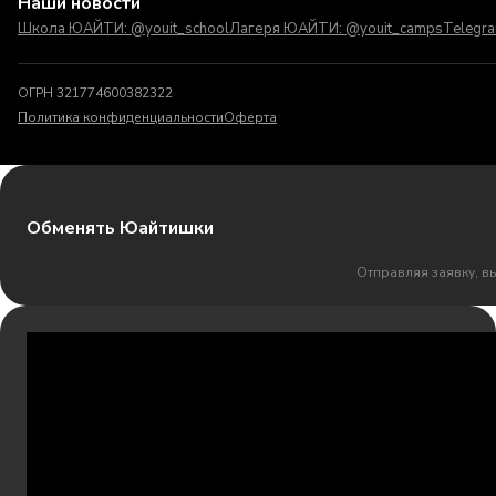
Наши новости
Школа ЮАЙТИ: @youit_school
Лагеря ЮАЙТИ: @youit_camps
Telegr
ОГРН 321774600382322
Политика конфиденциальности
Оферта
Обменять Юайтишки
Отправляя заявку, в