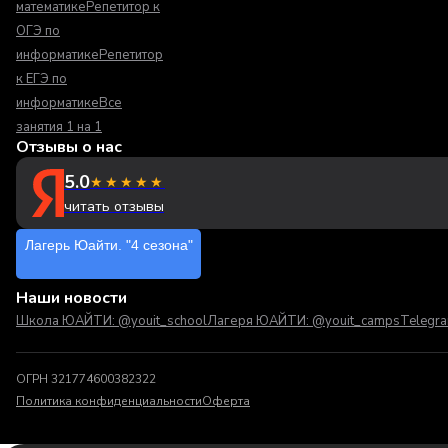
математике
Репетитор к
ОГЭ по
информатике
Репетитор
к ЕГЭ по
информатике
Все
занятия 1 на 1
Отзывы о нас
5.0
★★★★★
читать отзывы
Лагерь Юайти. "4 сезона"
Наши новости
Школа ЮАЙТИ: @youit_school
Лагеря ЮАЙТИ: @youit_camps
Telegr
ОГРН 321774600382322
Политика конфиденциальности
Оферта