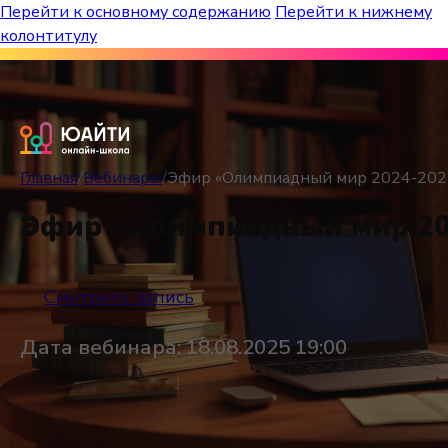
Перейти к основному содержанию
Перейти к нижнему
колонтитулу
Бесплатный марафон к топ-школам!
Главная
/
Вебинары
/
Эфир «Олимпиадный мир 2024-202
Эфир «Олимпиадный мир 20
Смотреть запись
Дата вебинара: 18.08.2025 19:00