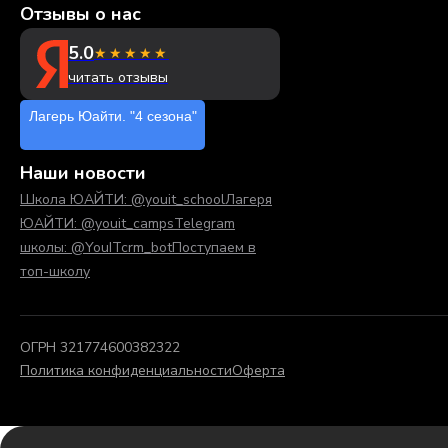
Отзывы о нас
5.0
★★★★★
читать отзывы
Лагерь Юайти. "4 сезона"
Наши новости
Школа ЮАЙТИ: @youit_school
Лагеря
ЮАЙТИ: @youit_camps
Telegram
школы: @YouITcrm_bot
Поступаем в
топ-школу
ОГРН 321774600382322
Политика конфиденциальности
Оферта