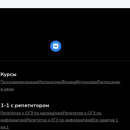
Курсы
Программирование
Математика
Физика
Интенсивы
Расписание
и цены
1-1 с репетитором
Репетитор к ОГЭ по математике
Репетитор к ОГЭ по
информатике
Репетитор к ЕГЭ по информатике
Все занятия 1
на 1