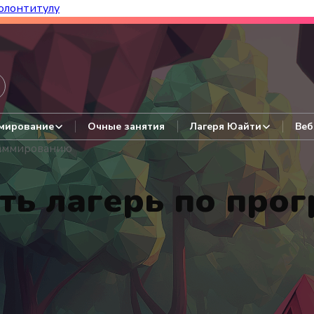
олонтитулу
азборы, гайды, авторские варианты.
мирование
Очные занятия
Лагеря Юайти
Веб
раммированию
ть лагерь по про