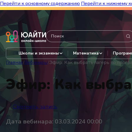
Перейти к основному содержанию
Перейти к нижнему к
Бесплатный марафон к топ-школам!
Видеор
Школы и экзамены
Математика
Програм
Главная
/
Вебинары
/
Эфир: Как выбрать лагерь по прог
Эфир: Как выбра
Смотреть запись
Дата вебинара: 03.03.2024 00:00