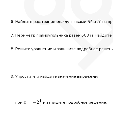
M
N
Найдите расстояние между точками
и
на пр
M
N
Периметр прямоугольника равен 600 м. Найдите д
Решите уравнение и запишите подробное решени
Упростите и найдите значение выражения
1
x=-2\frac{1}
=
−
2
при
и запишите подробное решение.
x
3
{3}