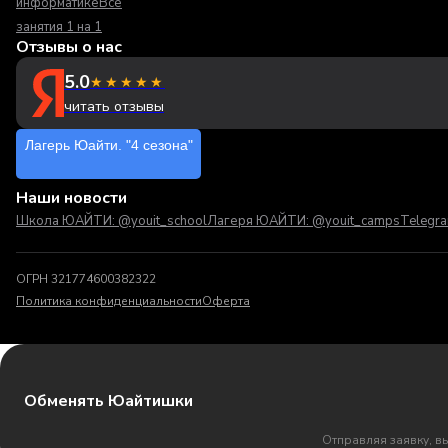
информатике
Все
занятия 1 на 1
Отзывы о нас
5.0
★★★★★
читать отзывы
Лагерь Юайти. "4 сезона"
Наши новости
Школа ЮАЙТИ: @youit_school
Лагеря ЮАЙТИ: @youit_camps
Telegr
ОГРН 321774600382322
Политика конфиденциальности
Оферта
Обменять Юайтишки
Отправляя заявку, в