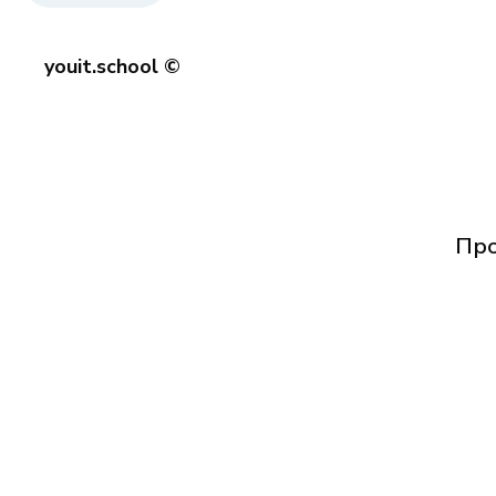
youit.school ©
Про