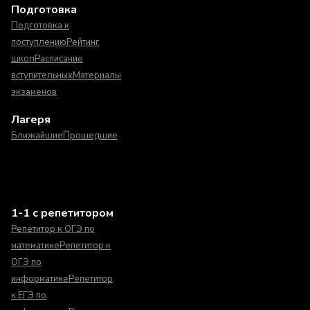
Подготовка
Подготовка к
поступлению
Рейтинг
школ
Расписание
вступительных
Материалы
экзаменов
Лагеря
Ближайшие
Прошедшие
1-1 с репетитором
Репетитор к ОГЭ по
математике
Репетитор к
ОГЭ по
информатике
Репетитор
к ЕГЭ по