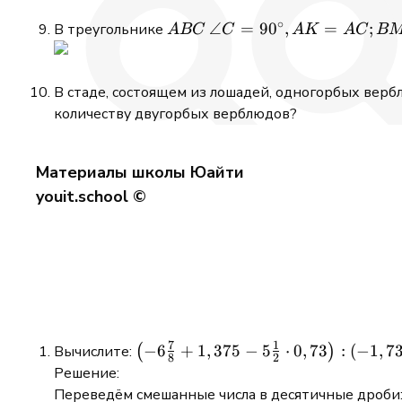
∘
A
\angle
∠
=
9
0
,
=
;
В треугольнике
A
BC
C
A
K
A
C
B
B
C=90^{\circ},
C
A K=A C ; B
M
В стаде, состоящем из лошадей, одногорбых верб
количеству двугорбых верблюдов?
Материалы школы Юайти
youit.school ©
7
1
\left(-6
−
6
+
1
,
375
−
5
⋅
0
,
73
:
(
−
1
,
7
Вычислите:
(
)
8
2
\frac{7}
Решение:
{8}+1,375-
Переведём смешанные числа в десятичные дроби