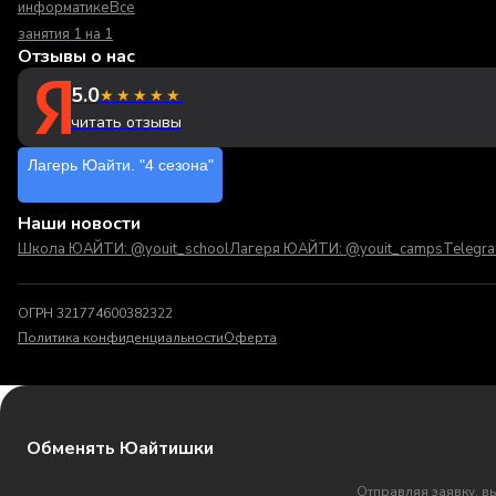
информатике
Все
занятия 1 на 1
Отзывы о нас
5.0
★★★★★
читать отзывы
Лагерь Юайти. "4 сезона"
Наши новости
Школа ЮАЙТИ: @youit_school
Лагеря ЮАЙТИ: @youit_camps
Telegr
ОГРН 321774600382322
Политика конфиденциальности
Оферта
Обменять Юайтишки
Отправляя заявку, в