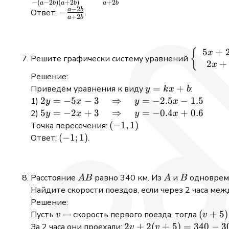
−
(
−
2
)
(
+
2
)
+
2
a
b
a
b
a
b
+
-
\frac{1}{81}
−
2
a
b
-
−
Ответ:
.
+
2
a)
a
b
2b)^2}
\frac{a
{-(a -
- 2b}
2b)(a +
{a +
5
+
\left\
{
x
2b)} =
Решите графически систему уравнений
2b}
2
+
{\begin{
x
-\frac{a
{c}5x + 
Решение:
- 2b}{a
2x + 5y 
y
=
+
Приведём уравнения к виду
:
+ 2b}
y
k
x
b
3\end{ar
=
2y = -5x - 3
2
=
−
5
−
3
⇒
=
−
2.5
−
1.5
1)
y
x
y
x
kx
\quad
5y = -2x +
5
=
−
2
+
3
⇒
=
−
0.4
+
0.6
2)
y
x
y
x
+
\Rightarrow
3 \quad
(-1,
(
−
1
,
1
)
Точка пересечения:
b
\quad y =
\Rightarrow
1)
(-1;
(
−
1
;
1
)
Ответ:
.
-2.5x - 1.5
\quad y =
1)
-0.4x + 0.6
AB
A
B
Расстояние
равно 340 км. Из
и
одновреме
A
B
A
B
Найдите скорости поездов, если через 2 часа меж
Решение:
v
(v
(
+
5
)
Пусть
— скорость первого поезда, тогда
v
v
+
2v
2
+
2
(
+
5
)
=
340
−
3
За 2 часа они проехали:
v
v