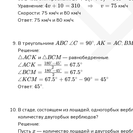
5)
+
4v + 10 =
4
+
10
=
310
⇒
=
75
Уравнение:
км/ч
v
v
2(v
310 \quad
Скорости: 75 км/ч и 80 км/ч
+
\Rightarrow
Ответ: 75 км/ч и 80 км/ч.
5)
\quad v =
=
75
340
∘
ABC
\angle C
∠
=
9
0
AK
=
BM
В треугольнике
,
;
A
BC
C
A
K
A
C
B
-
=
=
=
Решение:
30
90^{\circ}
AC
BC
\triangle
△
\triangle
△
и
— равнобедренные.
A
C
K
BCM
=
∘
∘
18
0
−
4
5
∘
ACK
BCM
\angle ACK =
∠
=
=
67.
5
A
C
K
310
2
∘
∘
\frac{180^\circ
18
0
−
4
5
∘
\angle BCM =
∠
=
=
67.
5
BCM
2
- 45^\circ}{2}
∘
∘
∘
∘
\frac{180^\circ
\angle
∠
=
67.
5
+
67.
5
−
9
0
=
4
5
K
CM
= 67.5^\circ
- 45^\circ}{2}
∘
KCM =
45^\circ
4
5
Ответ:
.
= 67.5^\circ
67.5^\circ
+
67.5^\circ
В стаде, состоящем из лошадей, одногорбых верб
- 90^\circ
количеству двугорбых верблюдов?
=
Решение:
45^\circ
x
Пусть
— количество лошадей и двугорбых верб
x