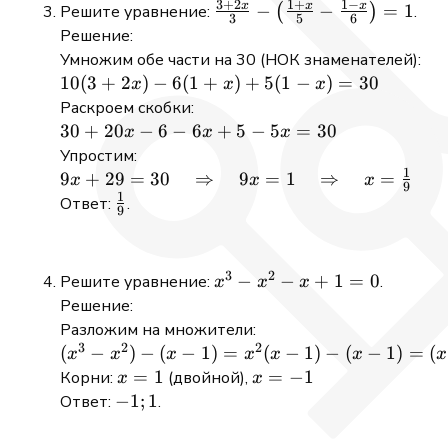
3
+
2
1
+
1
−
x
x
x
\frac{3 + 2x}
−
−
=
1
Решите уравнение:
(
)
.
3
5
6
24
{3} -
Решение:
\left(\frac{1+x}
Умножим обе части на 30 (НОК знаменателей):
{5} - \frac{1-x}
10(3
10
(
3
+
2
)
−
6
(
1
+
)
+
5
(
1
−
)
=
30
x
x
x
{6}\right) = 1
+
Раскроем скобки:
2x)
30
30
+
20
−
6
−
6
+
5
−
5
=
30
x
x
x
-
+
Упростим:
6(1
1
20x
9x + 29 =
9
+
29
=
30
⇒
9
=
1
⇒
=
x
x
x
9
+ x)
- 6
1
30 \quad
\frac{1}
Ответ:
.
9
+
-
\Rightarrow
{9}
5(1
6x
\quad 9x =
- x)
+ 5
1 \quad
3
2
x^{3}
−
−
+
1
=
0
Решите уравнение:
.
x
x
x
=
-
\Rightarrow
-
Решение:
30
5x
\quad x =
x^{2}
Разложим на множители:
=
\frac{1}{9}
- x +
3
2
2
(x^3 -
(
−
)
−
(
−
1
)
=
(
−
1
)
−
(
−
1
)
=
(
x
x
x
x
x
x
x
30
1 = 0
x^2) -
x
=
1
x
=
−
1
Корни:
(двойной),
x
x
(x - 1)
=
=
-1;
−
1
;
1
Ответ:
.
=
1
-1
1
x^2(x