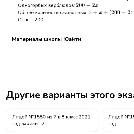
200
200
−
2
Одногорбых верблюдов:
x
-
x +
+
+
(
200
−
2
Общее количество животных:
x
x
x
2x
x +
Ответ: 200.
(200
-
Материалы школы Юайти
2x)
=
200
Другие варианты этого эк
Лицей №1580 из 7 в 8 класс 2021
Лицей №158
год вариант 2
год