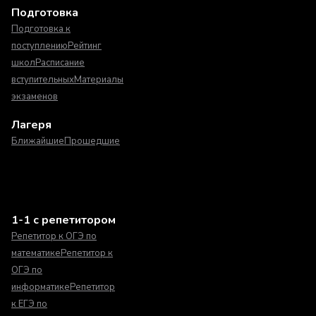
Подготовка
Подготовка к
поступлению
Рейтинг
школ
Расписание
вступительных
Материалы
экзаменов
Лагеря
Ближайшие
Прошедшие
1-1 с репетитором
Репетитор к ОГЭ по
математике
Репетитор к
ОГЭ по
информатике
Репетитор
к ЕГЭ по