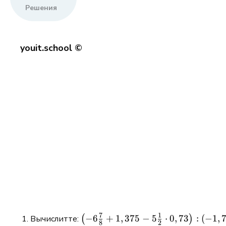
Решения
youit.school ©
7
1
\left(-6
−
6
+
1
,
375
−
5
⋅
0
,
73
:
(
−
1
,
Вычислитте:
(
)
8
2