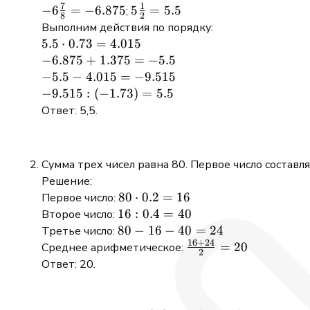
5 \frac{1}
7
1
-6\frac{7}
−
6
=
−
6.875
5\frac{1}
5
=
5.5
;
8
2
{2} \cdot
{8} =
{2} = 5.5
Выполним действия по порядку:
0,73\right):
-6.875
5.5
5.5
⋅
0.73
=
4.015
(-1,73)
\cdot
-6.875
−
6.875
+
1.375
=
−
5.5
0.73
+
-5.5 -
−
5.5
−
4.015
=
−
9.515
=
1.375
4.015
-9.515
−
9.515
:
(
−
1.73
)
=
5.5
4.015
= -5.5
=
:
Ответ: 5,5.
-9.515
(-1.73)
= 5.5
Сумма трех чисел равна 80. Первое число составл
Решение:
80
80
⋅
0.2
=
16
Первое число:
\cdot
16
16
:
0.4
=
40
Второе число:
0.2 =
:
80
80
−
16
−
40
=
24
Третье число:
16
16
+
24
0.4
-
\frac{16
=
20
Среднее арифметическое:
2
=
16
+ 24}
Ответ: 20.
40
-
{2} =
40
20
=