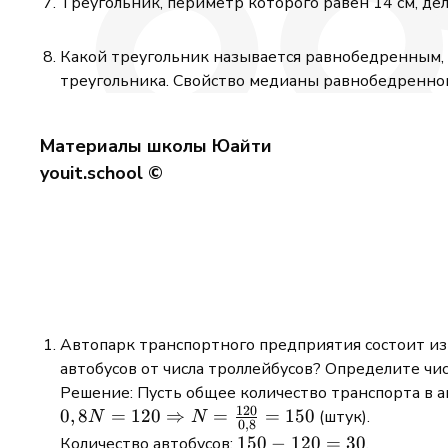
Треугольник, периметр которого равен 14 см, дел
Какой треугольник называется равнобедренным, 
треугольника. Свойство медианы равнобедренног
Материалы школы Юайти
youit.school ©
Автопарк транспортного предприятия состоит из
автобусов от числа троллейбусов? Определите чи
Решение: Пусть общее количество транспорта в 
120
0,8N = 120
0
,
8
=
120
⇒
=
=
150
(штук).
N
N
0
,
8
\Rightarrow
150
150
−
120
=
30
Количество автобусов:
.