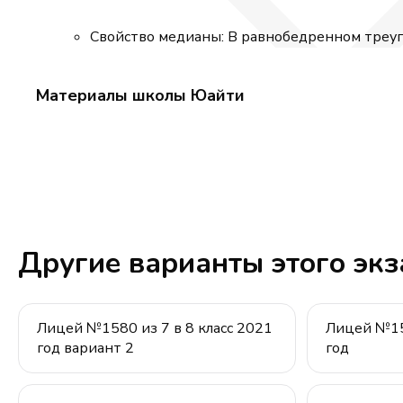
Свойство медианы: В равнобедренном треуго
Материалы школы Юайти
Другие варианты этого эк
Лицей №1580 из 7 в 8 класс 2021
Лицей №158
год вариант 2
год