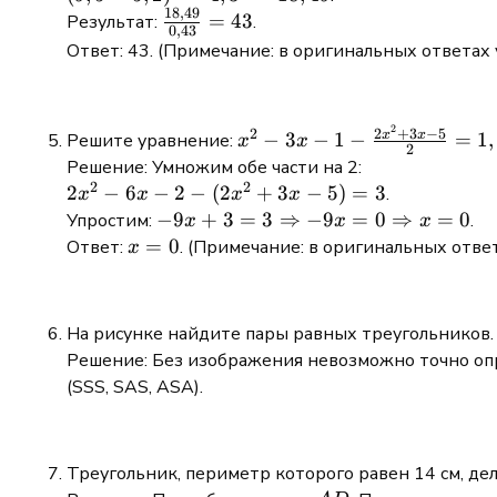
{0,43}
18
,
49
5,2)^2
\frac{18,49}
=
43
Результат:
.
0
,
43
=
{0,43} = 43
Ответ: 43. (Примечание: в оригинальных ответах у
4,3^2
=
18,49
2
x^{2}-3
2
+
3
−
5
2
x
x
−
3
−
1
−
=
1
,
Решите уравнение:
x
x
2
x-1-
Решение: Умножим обе части на 2:
\frac{2
2
2
2x^2
2
−
6
−
2
−
(
2
+
3
−
5
)
=
3
.
x
x
x
x
x^{2}+3
- 6x -
-9x + 3 = 3
−
9
+
3
=
3
⇒
−
9
=
0
⇒
=
0
Упростим:
.
x
x
x
x-5}
2 -
\Rightarrow
x
=
0
Ответ:
. (Примечание: в оригинальных ответа
x
{2}=1,5
(2x^2
-9x = 0
=
+ 3x
\Rightarrow
0
- 5)
x = 0
На рисунке найдите пары равных треугольников.
= 3
Решение: Без изображения невозможно точно опр
(SSS, SAS, ASA).
Треугольник, периметр которого равен 14 см, дел