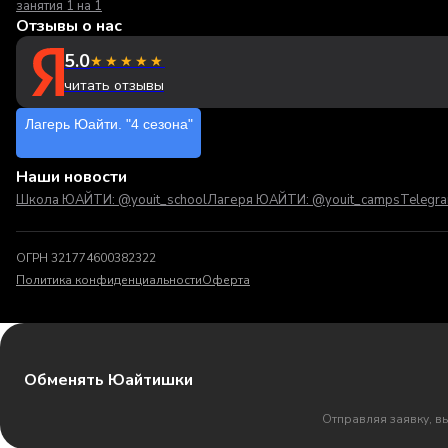
занятия 1 на 1
Отзывы о нас
5.0
★★★★★
читать отзывы
Лагерь Юайти. "4 сезона"
Наши новости
Школа ЮАЙТИ: @youit_school
Лагеря ЮАЙТИ: @youit_camps
Telegr
ОГРН 321774600382322
Политика конфиденциальности
Оферта
Обменять Юайтишки
Отправляя заявку, в