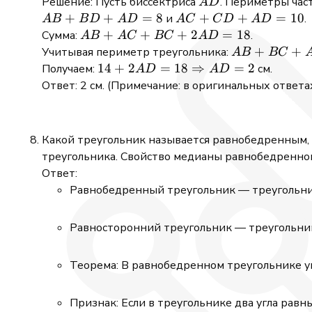
AD
Решение: Пусть биссектриса
. Периметры част
A
D
AB
+
+
=
8
AC
+
+
=
10
и
.
A
B
B
D
A
D
A
C
C
D
A
D
+
+
AB
+
+
+
2
=
18
Сумма:
.
A
B
A
C
BC
A
D
BD
CD
+
AB
+
+
Учитывая периметр треугольника:
A
B
BC
+
+
AC
+
14 + 2AD =
14
+
2
=
18
⇒
=
2
Получаем:
см.
A
D
A
D
AD
AD
+
BC
18
Ответ: 2 см. (Примечание: в оригинальных ответах
=
=
BC
+
\Rightarrow
8
10
+
AC
AD = 2
2AD
=
Какой треугольник называется равнобедренным, 
=
14
треугольника. Свойство медианы равнобедренног
18
Ответ:
Равнобедренный треугольник — треугольни
Равносторонний треугольник — треугольник
Теорема: В равнобедренном треугольнике у
Признак: Если в треугольнике два угла равн