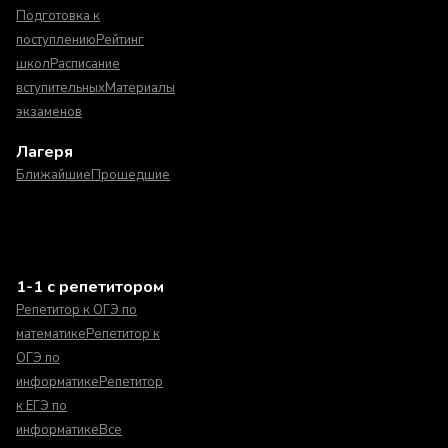
Подготовка к
поступлению
Рейтинг
школ
Расписание
вступительных
Материалы
экзаменов
Лагеря
Ближайшие
Прошедшие
1-1 с репетитором
Репетитор к ОГЭ по
математике
Репетитор к
ОГЭ по
информатике
Репетитор
к ЕГЭ по
информатике
Все