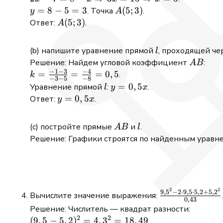
x
y
=
8
−
5
=
3
A(5;
(
5
;
3
)
. Точка
.
y
A
\Rightarrow
=
3)
A(5;
(
5
;
3
)
Ответ:
.
A
3x = 15
8
3)
\Rightarrow
-
l
напишите уравнение прямой
, проходящей че
l
x = 5
5
AB
Решение: Найдем угловой коэффициент
:
A
B
=
−
1
−
3
−
4
k =
=
=
=
0
,
5
.
k
3
−
3
−
5
−
8
\frac{-1
l
y =
=
0
,
5
Уравнение прямой
:
.
l
y
x
- 3}{-3 -
0,5x
y =
=
0
,
5
Ответ:
.
y
x
5} =
0,5x
\frac{-4}
A
l
постройте прямые
и
.
A
B
l
{-8} =
B
Решение: Графики строятся по найденным уравн
0,5
2
2
\frac{9,5^{2}-
9
,
5
−
2
⋅
9
,
5
⋅
5
,
2
+
5
,
2
Вычислите значение выражения:
0
,
43
\cdot 9,5 \cdot
Решение: Числитель — квадрат разности:
5,2+5,2^{2}}
2
2
(9,5 -
(
9
,
5
−
5
,
2
)
=
4
,
3
=
18
,
49
.