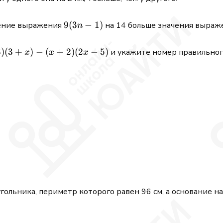
9(3
9
(
3
−
1
)
ение выражения
на 14 больше значения выра
n
n-
1)
3
)
(
3
+
)
−
(
+
2
)
(
2
−
5
)
и укажите номер правильного
x
x
x
ольника, периметр которого равен 96 см, а основание на