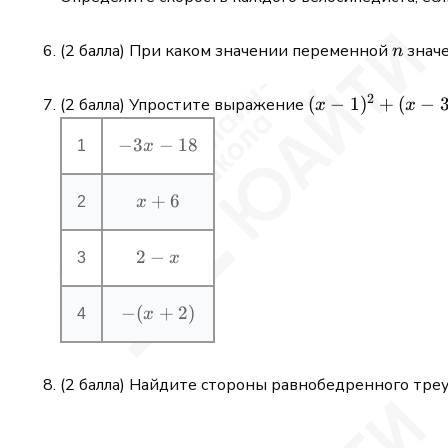
n
(2 балла) При каком значении переменной
знач
n
2
(x-
(
−
1
)
+
(
−
(2 балла) Упростите выражение
x
x
1)^{2}+
−
-3
3
−
18
1
x
(x-3)
x-
(3+x)-
18
(x+2)(2
x+6
+
6
2
x
x-5)
2-
2
−
3
x
x
−
(
-
+
2
)
4
x
(x+2)
(2 балла) Найдите стороны равнобедренного треуг