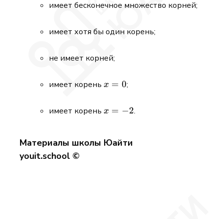
имеет бесконечное множество корней;
имеет хотя бы один корень;
не имеет корней;
x=0
=
0
имеет корень
;
x
x=-2
=
−
2
имеет корень
.
x
Материалы школы Юайти
youit.school ©