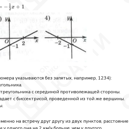
1
-
=
−
+
1
x
2
rac{1}
} x+1
омера указываются без запятых, например, 1234):
угольника.
 треугольника с серединой противолежащей стороны.
адает с биссектрисой, проведенной из той же вершины.
ы.
менно на встречу друг другу из двух пунктов, расстояние
у одного она на 2 км/ч больше, чем у другого.