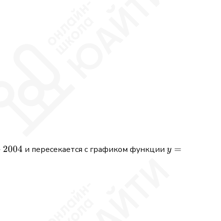
+
2004
y=5
=
и пересекается с графиком функции
y
x+1