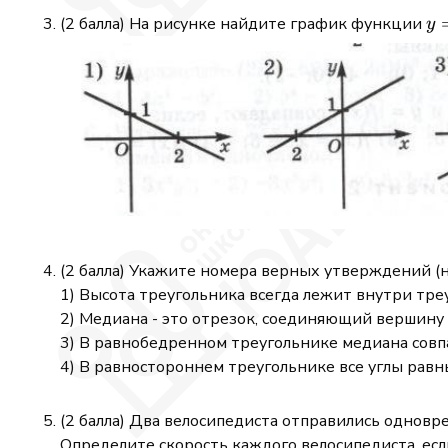
\frac{x}
y=
(2 балла) На рисунке найдите график функции
y
{2}=-1
\f
{2
(2 балла) Укажите номера верных утверждений (н
1) Высота треугольника всегда лежит внутри тре
2) Медиана - это отрезок, соединяющий вершину
3) В равнобедренном треугольнике медиана совп
4) В равностороннем треугольнике все углы равн
(2 балла) Два велосипедиста отправились одновре
Определите скорость каждого велосипедиста, если 