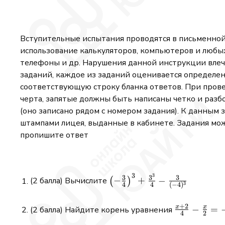
Вступительные испытания проводятся в письменной
использование калькуляторов, компьютеров и любы
телефоны и др. Нарушения данной инструкции влечет
заданий, каждое из заданий оценивается определен
соответствующую строку бланка ответов. При провер
черта, запятые должны быть написаны четко и разбо
(оно записано рядом с номером задания). К данным
штампами лицея, выданные в кабинете. Задания мож
пропишите ответ
3
3
\left(-\frac{3}
3
3
3
−
+
−
(2 балла) Вычислите
(
)
3
4
4
(
−
4
)
{4}\right)^{3}+\frac{3^{
{4}-\frac{3}{(-4)^{3}}
+
2
x
x
\frac{x+2}
−
=
(2 балла) Найдите корень уравнения
4
2
{4}-