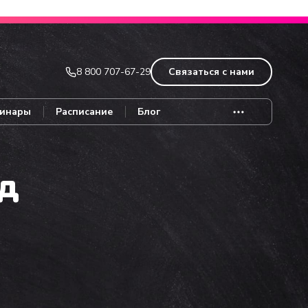
Записаться
8 800 707-67-29
Связаться с нами
инары
Расписание
Блог
од