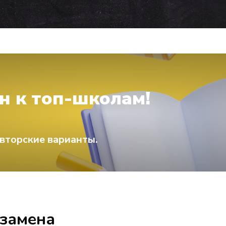
н к топ-школам!
вторские варианты.
кзамена