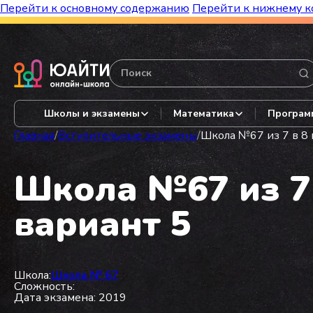
Перейти к основному содержанию
Перейти к нижнему к
Бесплатный марафон к топ-школам!
Видеор
Школы и экзамены
Математика
Програм
Главная
/
Вступительные экзамены
/
Школа №67 из 7 в 8 
Школа №67 из 7 
вариант 5
Школа:
Школа № 67
Сложность:
Дата экзамена: 2019