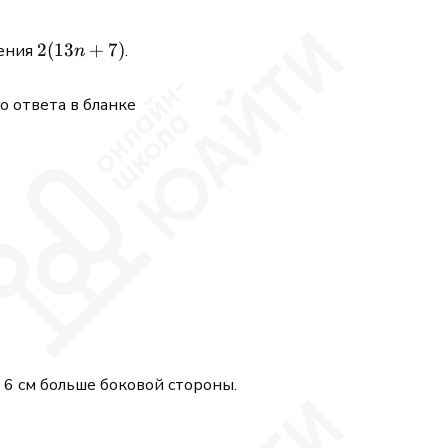
2(13
2
(
13
+
7
)
жения
.
n
n+7)
 ответа в бланке
 6 см больше боковой стороны.