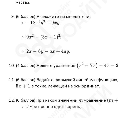
Часть2.
(6 баллов) Разложите на множители:
3
3
-18
−
18
−
9
;
x
y
x
y
x^{3}
y^{3}-9
2
2
9
9
−
(
3
−
1
)
;
x
x
x y
x^{2}-
(3 x-
2 x-
2
−
8
−
+
4
.
x
y
a
x
a
y
1)^{2}
8 y-
a
2
\left(x^{2}+7
+
7
−
4
−
(4 баллов) Решите уравнение
(
)
x
x
x
x+4
x\right)-4 x-
a y
28=0
(6 баллов) Задайте формулой линейную функцию
5
+
1
в точке, лежащей на оси ординат.
x
m
(m+
(
(6 баллов)При каком значении
уравнение
m
m
x=m
Имеет ровно один корень;