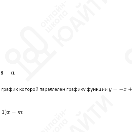
28
=
0
.
y=-
=
−
, график которой параллелен графику функции
y
x
x+2004
1)
+
1
)
=
:
x
m