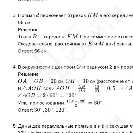
AD
\Rightarrow
AC
=
AB +
=
d
KM
Прямая
пересекает отрезок
в его середин
d
K
M
18
\frac{AC}
2AB
56 см.
{2} = 11
+
Решение:
2(11
B
KM
Точка
— середина
. При симметрии относ
B
K
M
-
K
M
d
Следовательно, расстояния от
и
до
равны.
K
M
d
AB)
Ответ: 56 см.
=
22
O
В окружности с центром
и радиусом 2 дм пров
O
Решение:
OA
=
=
20
OH
=
10
см,
см (расстояние от 
O
A
OB
O
H
10
=
=
O
H
\triangle
△
\cos \angle
c
o
s
∠
=
=
=
0
,
5
⇒
∠
В
:
A
O
H
A
O
H
A
20
O
A
∘
∘
OB
10
AOH
AOH =
\angle
∠
=
2
⋅
6
0
=
12
0
.
A
OB
∘
∘
=
\frac{OH}
18
0
−
12
0
∘
AOB = 2
\frac{180^{\circ}
=
3
0
Углы при основании:
.
2
20
{OA} =
\cdot
∘
∘
∘
- 120^{\circ}}{2}
30^{\circ},
3
0
,
3
0
,
12
0
Ответ:
.
\frac{10}
60^{\circ}
= 30^{\circ}
30^{\circ},
{20} = 0,5
=
120^{\circ}
d
b
Даны две параллельные прямые
и
и секущая
d
b
\Rightarrow
120^{\circ}
∘