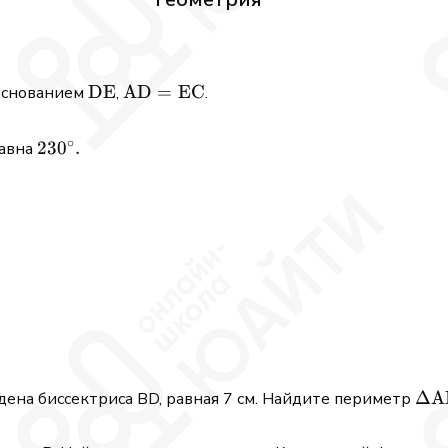
\mathrm{DE}
DE
\mathrm{AD}=\mathrm{EC}
AD
=
EC
основанием
,
.
∘
230^{\circ}
23
0
.
авна
m{BEC}
.
\De
Δ
A
ена биссектриса ВD, равная 7 см. Найдите периметр
\m