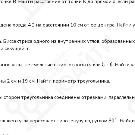
очке В. Найти расстояние от точки К до прямой d, если р
дена хорда АВ на расстоянии 10 см от ее центра. Найти 
m. Биссектриса одного из внутренних углов, образованны
 и секущей m.
5:
5
:
6
енние углы, не смежные с ним, относятся как
. Найти у
6
ы 2 см и 19 см. Найти периметр треугольника.
 сторон треугольника соединены отрезками, параллель
∘
80^{\circ}
8
0
.
льшего угла пересекает гипотенузу под углом
Найдит
.