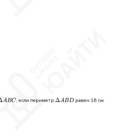
\Delta
Δ
\Delta
Δ
, если периметр
равен 18 см.
A
BC
A
B
D
ABC
ABD