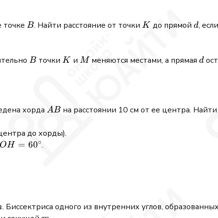
B
K
d
е точке
. Найти расстояние от точки
до прямой
, есл
B
K
d
B
K
M
d
ительно
точки
и
меняются местами, а прямая
ост
B
K
M
d
AB
едена хорда
на расстоянии 10 см от ее центра. Найт
A
B
центра до хорды).
∘
=
6
0
.
O
H
m
. Биссектриса одного из внутренних углов, образованн
m