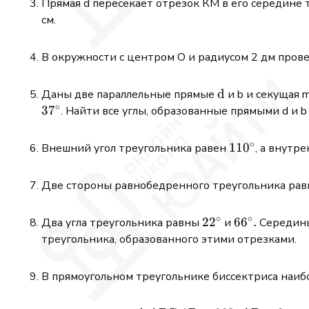
Прямая d пересекает отрезок КМ в его середине т
см.
В окружности с центром О и радиусом 2 дм прове
\mathrm{d}
d
Даны две параллельные прямые
и b и секущая 
∘
3
7
. Найти все углы, образованные прямыми d и b
∘
110^{\circ}
11
0
Внешний угол треугольника равен
, а внутр
Две стороны равнобедренного треугольника равн
∘
∘
22^{\circ}
2
2
66^{\circ}
6
6
.
Два угла треугольника равны
и
Середины
.
треугольника, образованного этими отрезками.
В прямоугольном треугольнике биссектриса наибо