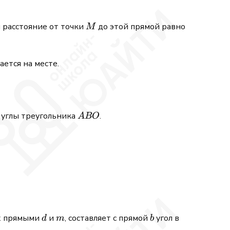
M
и расстояние от точки
до этой прямой равно
M
ается на месте.
ABO
и углы треугольника
.
A
BO
d
m
b
37^{\circ}
ых прямыми
и
, составляет с прямой
угол в
d
m
b