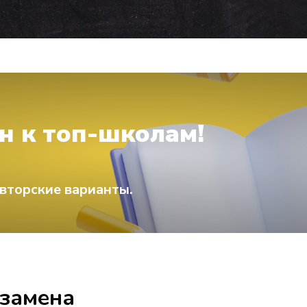
н к топ-школам!
вторские варианты.
кзамена