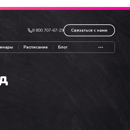
Записаться
8 800 707-67-29
Связаться с нами
инары
Расписание
Блог
од