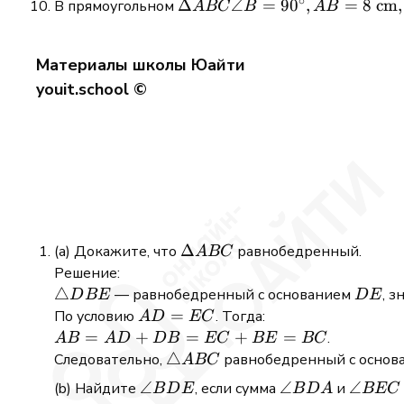
∘
\Delta A B C
Δ
∠
=
9
0
,
=
8
cm
,
В прямоугольном
A
BC
B
A
B
\angle
B=90^{\circ},
Материалы школы Юайти
A B=8
youit.school ©
\mathrm{~cm},
A C=16
\mathrm{~cm}
\Delta
Δ
Докажите, что
равнобедренный.
A
BC
ABC
Решение:
\triangle
△
DE
— равнобедренный с основанием
, 
D
BE
D
E
DBE
AD
=
По условию
. Тогда:
A
D
EC
=
AB
=
+
=
+
=
.
A
B
A
D
D
B
EC
BE
BC
EC
=
\triangle
△
Следовательно,
равнобедренный с осно
A
BC
AD
ABC
\angle
∠
\angle
∠
\angle
∠
Найдите
, если сумма
и
B
D
E
B
D
A
BEC
+