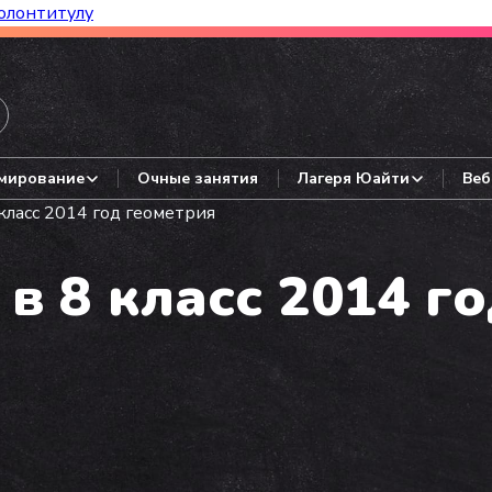
олонтитулу
азборы, гайды, авторские варианты.
мирование
Очные занятия
Лагеря Юайти
Веб
класс 2014 год геометрия
в 8 класс 2014 г