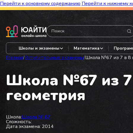
Перейти к основному содержанию
Перейти к нижнему к
Бесплатный марафон к топ-школам!
Видеор
Школы и экзамены
Математика
Програм
Главная
/
Вступительные экзамены
/
Школа №67 из 7 в 8 
Школа №67 из 7 
геометрия
Школа:
Школа № 67
Сложность:
Дата экзамена: 2014