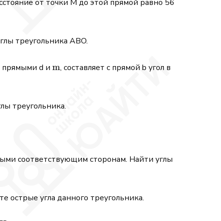
асстояние от точки М до этой прямой равно 56
углы треугольника ABO.
\mathrm{m}
m
37^{\circ}
х прямыми d и
, составляет с прямой b угол в
глы треугольника.
ными соответствующим сторонам. Найти углы
е острые угла данного треугольника.