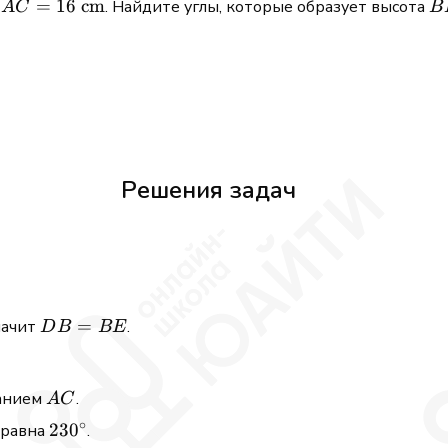
=
16
cm
B
. Найдите углы, которые образует высота
A
C
B
H
Решения задач
DB
=
значит
.
D
B
BE
=
BE
AC
ванием
.
A
C
∘
230^{\circ}
23
0
равна
.