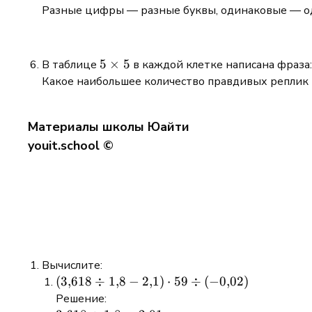
Разные цифры — разные буквы, одинаковые — оди
5
5
×
5
В таблице
в каждой клетке написана фраза:
\times
Какое наибольшее количество правдивых реплик
5
Материалы школы Юайти
youit.school ©
Вычислите:
\left(3{,}618
(
3
,
618
÷
1
,
8
−
2
,
1
)
⋅
59
÷
(
−
0
,
02
)
\div 1{,}8 -
Решение: