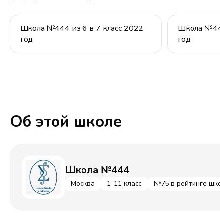
Школа №444 из 6 в 7 класс 2022
Школа №444
год
год
Об этой школе
Школа №444
Москва
1–11 класс
№75 в рейтинге шк