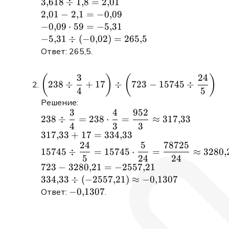
2{,}1\right)
3{,}618
3
,
618
÷
1
,
8
=
2
,
01
\cdot 59
\div
2{,}01
2
,
01
−
2
,
1
=
−
0
,
09
\div
1{,}8 =
- 2{,}1
-0{,}09
−
0
,
09
⋅
59
=
−
5
,
31
(-0{,}02)
2{,}01
=
\cdot
-5{,}31
−
5
,
31
÷
(
−
0
,
02
)
=
265
,
5
-0{,}09
59 =
\div
Ответ: 265,5.
-5{,}31
(-0{,}02)
=
3
24
\left(238
(
)
(
)
238
÷
+
17
÷
723
−
15745
÷
265{,}5
\div
4
5
\dfrac{3}
Решение:
3
4
952
{4} +
238 \div
238
÷
=
238
⋅
=
≈
317
,
33
17\right)
4
3
3
\dfrac{3}
317{,}33
317
,
33
+
17
=
334
,
33
\div
{4} = 238
24
5
78725
+ 17 =
15745 \div
\left(723 -
\cdot
15745
÷
=
15745
⋅
=
≈
3280
,
334{,}33
5
24
24
\dfrac{24}{5}
15745 \div
\dfrac{4}
723 -
723
−
3280
,
21
=
−
2557
,
21
= 15745 \cdot
\dfrac{24}
{3} =
3280{,}21
334{,}33
334
,
33
÷
(
−
2557
,
21
)
≈
−
0
,
1307
\dfrac{5}{24}
{5}\right)
\dfrac{952}
=
\div
-0{,}1307
−
0
,
1307
Ответ:
.
=
{3}
-2557{,}21
(-2557{,}21)
\dfrac{78725}
\approx
\approx
{24} \approx
317{,}33
-0{,}1307