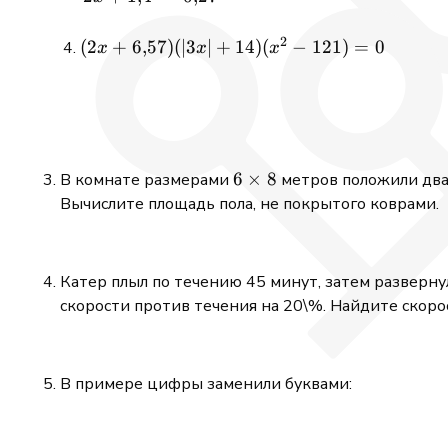
1{,}4} =
\dfrac{0{,}09}
2
(2x +
(
2
+
6
,
57
)
(
∣3
∣
+
14
)
(
−
121
)
=
0
x
x
x
{0{,}27}
6{,}57)
(|3x| +
14)
(x^2 -
121) =
6
6
×
8
В комнате размерами
метров положили два
0
\times
Вычислите площадь пола, не покрытого коврами.
8
Катер плыл по течению 45 минут, затем развернул
скорости против течения на 20\%. Найдите скоро
В примере цифры заменили буквами: