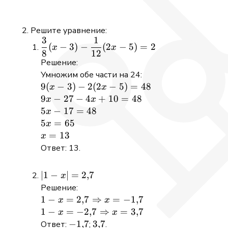
3280{,}21
Решите уравнение:
3
1
\dfrac{3}
(
−
3
)
−
(
2
−
5
)
=
2
x
x
8
12
{8}(x - 3)
Решение:
-
Умножим обе части на 24:
\dfrac{1}
9(x
9
(
−
3
)
−
2
(
2
−
5
)
=
48
x
x
{12}(2x -
- 3)
9x
9
−
27
−
4
+
10
=
48
x
x
5) = 2
-
-
5x
5
−
17
=
48
x
2(2x
27
-
5x
5
=
65
x
- 5)
-
17
=
x
=
13
x
=
4x
=
65
=
Ответ: 13.
48
+
48
13
10
|1 -
∣1
−
∣
=
2
,
7
x
=
x| =
Решение:
48
2{,}7
1 - x =
1
−
=
2
,
7
⇒
=
−
1
,
7
x
x
2{,}7
1 - x =
1
−
=
−
2
,
7
⇒
=
3
,
7
x
x
\Rightarrow
-2{,}7
-1{,}7
−
1
,
7
3{,}7
3
,
7
Ответ:
;
.