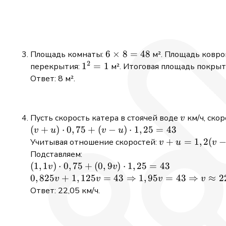
x = \pm11
6
6
×
8
=
48
Площадь комнаты:
м². Площадь ковро
2
\times
1^2
1
=
1
перекрытия:
м². Итоговая площадь покрыт
8 =
= 1
Ответ: 8 м².
48
v
Пусть скорость катера в стоячей воде
км/ч, ско
v
(v +
(
+
)
⋅
0
,
75
+
(
−
)
⋅
1
,
25
=
43
v
u
v
u
u)
v + u =
+
=
1
,
2
(
Учитывая отношение скоростей:
v
u
v
\cdot
1,2(v - u)
Подставляем:
0,75
\Rightarrow
(1,1v)
(
1
,
1
)
⋅
0
,
75
+
(
0
,
9
)
⋅
1
,
25
=
43
v
v
+ (v
u = 0,1v
\cdot
0,825v +
0
,
825
+
1
,
125
=
43
⇒
1
,
95
=
43
⇒
≈
2
v
v
v
v
- u)
0,75
1,125v = 43
Ответ: 22,05 км/ч.
\cdot
+
\Rightarrow
1,25
(0,9v)
1,95v = 43
= 43
\cdot
\Rightarrow