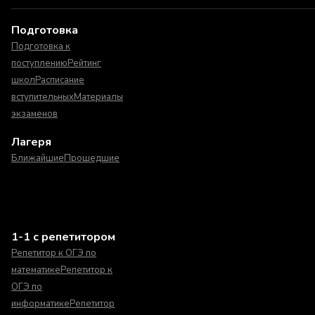
Подготовка
Подготовка к
поступлению
Рейтинг
школ
Расписание
вступительных
Материалы
экзаменов
Лагеря
Ближайшие
Прошедшие
1-1 с репетитором
Репетитор к ОГЭ по
математике
Репетитор к
ОГЭ по
информатике
Репетитор