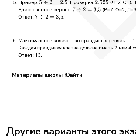
5
5
÷
2
=
2
,
5
2{,}525
2
,
525
Пример:
. Проверка:
(Л=2, О=5,
1,25
v \approx
\div
7
7
÷
2
=
3
,
5
Единственное верное:
(Р=7, О=2, Л=3
= 43
22,05
2 =
\div
7
7
÷
2
=
3
,
5
Ответ:
.
2{,}5
2 =
\div
3{,}5
2 =
3{,}5
Максимальное количество правдивых реплик — 13
Каждая правдивая клетка должна иметь 2 или 4 с
Ответ: 13.
Материалы школы Юайти
Другие варианты этого эк