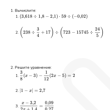
Вычислите:
\left(3{,}618
(
3
,
618
÷
1
,
8
−
2
,
1
)
⋅
59
÷
(
−
0
,
02
)
\div 1{,}8 -
2{,}1\right)
3
24
\left(238
(
)
(
)
238
÷
+
17
÷
723
−
15745
÷
\cdot 59
\div
4
5
\div
\dfrac{3}
(-0{,}02)
{4} +
17\right)
\div
\left(723 -
Решите уравнение:
15745 \div
3
1
\dfrac{3}
\dfrac{24}
(
−
3
)
−
(
2
−
5
)
=
2
x
x
8
12
{8}(x - 3)
{5}\right)
-
\dfrac{1}
|1 -
∣1
−
∣
=
2
,
7
x
{12}(2x -
x| =
5) = 2
2{,}7
−
3
,
2
0
,
09
x
\dfrac{x -
=
2
+
1
,
4
0
,
27
3{,}2}{2x +
x