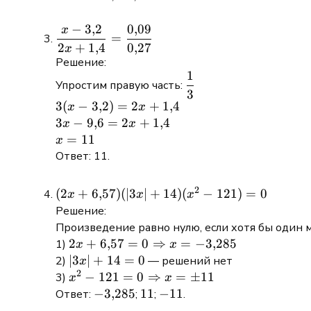
x = -1{,}7
\Rightarrow
x = 3{,}7
−
3
,
2
0
,
09
x
\dfrac{x -
=
2
+
1
,
4
0
,
27
3{,}2}{2x +
x
Решение:
1{,}4} =
1
\dfrac{1}
\dfrac{0{,}09}
Упростим правую часть:
3
{3}
{0{,}27}
3(x -
3
(
−
3
,
2
)
=
2
+
1
,
4
x
x
3{,}2)
3x -
3
−
9
,
6
=
2
+
1
,
4
x
x
= 2x
9{,}6
x
=
11
x
+
= 2x
=
Ответ: 11.
1{,}4
+
11
1{,}4
2
(2x +
(
2
+
6
,
57
)
(
∣3
∣
+
14
)
(
−
121
)
=
0
x
x
x
6{,}57)
Решение:
(|3x| +
Произведение равно нулю, если хотя бы один 
14)
2x + 6{,}57
2
+
6
,
57
=
0
⇒
=
−
3
,
285
1)
x
x
(x^2 -
= 0
|3x|
∣3
∣
+
14
=
0
2)
— решений нет
x
121) =
2
\Rightarrow
+
x^2 - 121 =
−
121
=
0
⇒
=
±
11
3)
x
x
0
x =
14
0
-3{,}285
−
3
,
285
11
11
-11
−
11
Ответ:
;
;
.
-3{,}285
= 0
\Rightarrow