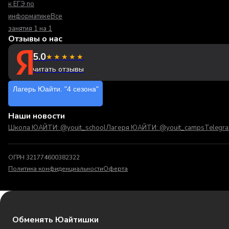
к ЕГЭ по
информатике
Все
занятия 1 на 1
Отзывы о нас
5.0
★★★★★
читать отзывы
Лагерь Юайти. "4 сезона"
Наши новости
Школа ЮАЙТИ: @youit_school
Лагеря ЮАЙТИ: @youit_camps
Telegr
ОГРН 321774600382322
Политика конфиденциальности
Оферта
Обменять Юайтишки