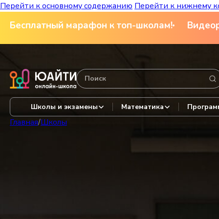
Перейти к основному содержанию
Перейти к нижнему к
Бесплатный марафон к топ-школам!
Видеор
Школы и экзамены
Математика
Програм
Главная
/
Школы