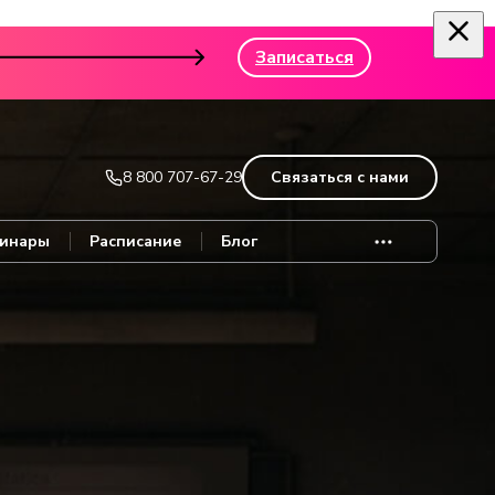
Записаться
8 800 707-67-29
Связаться с нами
инары
Расписание
Блог