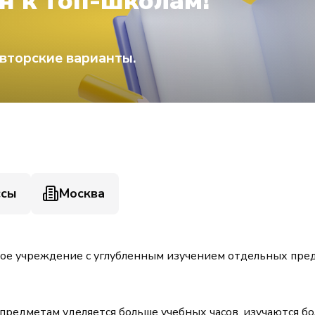
н к топ-школам!
вторские варианты.
ссы
Москва
ое учреждение с углубленным изучением отдельных пре
предметам уделяется больше учебных часов, изучаются б