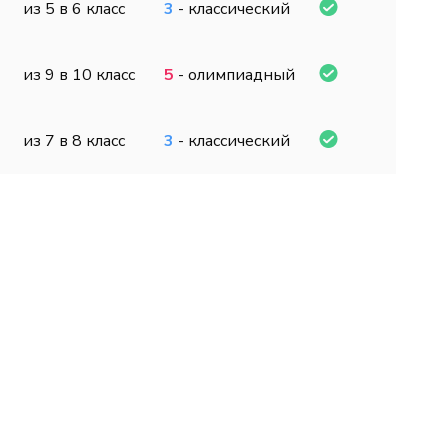
из 5 в 6 класс
3
- классический
из 9 в 10 класс
5
- олимпиадный
из 7 в 8 класс
3
- классический