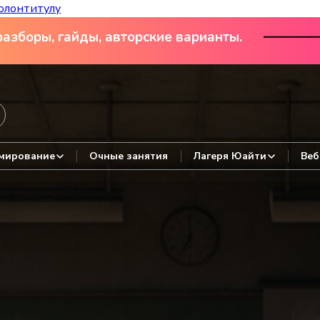
олонтитулу
азборы, гайды, авторские варианты.
мирование
Очные занятия
Лагеря Юайти
Веб