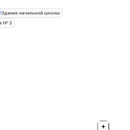
Здание начальной школы
а № 2
+