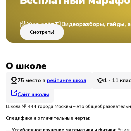
Бесплатный марафо
Уже идёт
Видеоразборы, гайды, а
Смотреть!
О школе
75 место в
рейтинге школ
1 - 11 кла
Сайт школы
Школа № 444 города Москвы – это общеобразовательн
Специфика и отличительные черты:
—
Углубленное изучение математики и физики:
Этим 