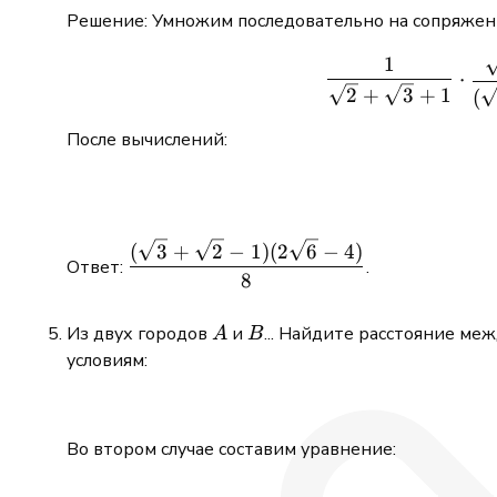
Решение: Умножим последовательно на сопряже
1
⋅
2
+
3
+
1
(
После вычислений:
\dfrac{(\sqrt{3}
(
3
+
2
−
1
)
(
2
6
−
4
)
Ответ:
.
+ \sqrt{2} - 1)
8
(2\sqrt{6} - 4)}
{8}
A
B
Из двух городов
и
... Найдите расстояние ме
A
B
условиям:
Во втором случае составим уравнение: