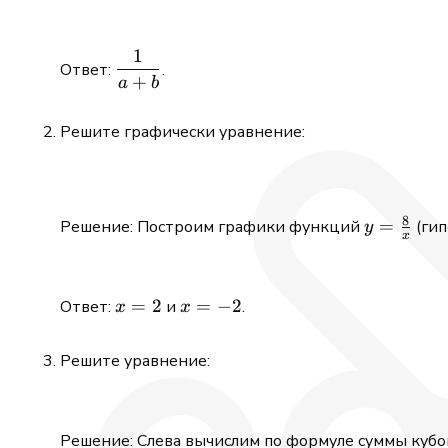
1
\dfrac{1}
Ответ:
.
+
{a + b}
a
b
Решите графически уравнение:
8
y =
=
Решение: Построим графики функций
(гип
y
x
\frac{8}
{x}
x
=
2
x
=
−
2
Ответ:
и
.
x
x
=
=
2
-2
Решите уравнение:
Решение: Слева вычислим по формуле суммы кубо