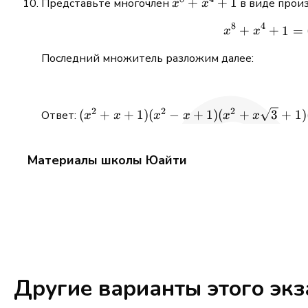
x^8
+
+
1
Представьте многочлен
в виде произ
x
x
4,
+
8
4
5
+
+
1
=
x
x
x^4
+ 1
Последний множитель разложим далее:
2
2
2
(x^2 + x
(
+
+
1
)
(
−
+
1
)
(
+
3
+
1
)
Ответ:
x
x
x
x
x
x
+ 1)(x^2
- x + 1)
Материалы школы Юайти
(x^2 +
x\sqrt{3}
+ 1)(x^2
-
x\sqrt{3}
+ 1)
Другие варианты этого эк