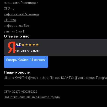
математике
Репетитор к
ОГЭ по
информатике
Репетитор
к ЕГЭ по
информатике
Все
занятия 1 на 1
Отзывы о нас
5.0
★★★★★
читать отзывы
Лагерь Юайти. "4 сезона"
Наши новости
Школа ЮАЙТИ: @youit_school
Лагеря ЮАЙТИ: @youit_camps
Telegr
ОГРН 321774600382322
Политика конфиденциальности
Оферта