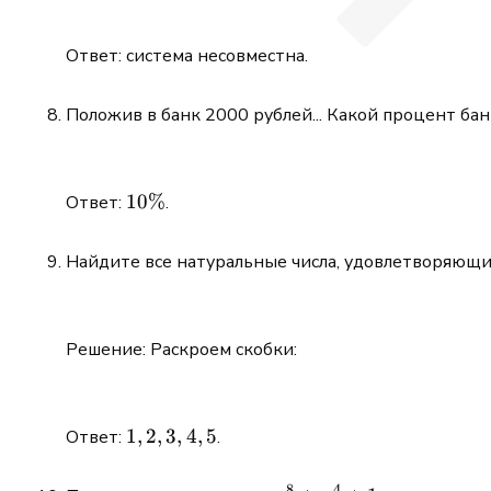
Ответ: система несовместна.
Положив в банк 2000 рублей... Какой процент ба
10\%
10%
Ответ:
.
Найдите все натуральные числа, удовлетворяющи
Решение: Раскроем скобки:
1,
1
,
2
,
3
,
4
,
5
Ответ:
.
2,
3,
8
4