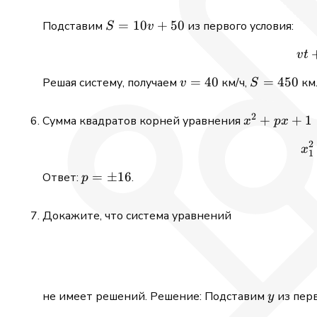
S
=
10
+
50
Подставим
из первого условия:
S
v
=
v
t
10v
+
v
=
40
S
=
450
Решая систему, получаем
км/ч,
км.
v
S
50
=
=
40
450
2
x^2
+
+
1
Сумма квадратов корней уравнения
x
p
x
+
2
x
px
1
+ 1
p =
=
±
16
Ответ:
.
p
= 0
\pm
16
Докажите, что система уравнений
y
не имеет решений. Решение: Подставим
из перв
y