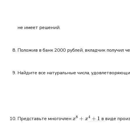
не имеет решений.
Положив в банк 2000 рублей, вкладчик получил ч
Найдите все натуральные числа, удовлетворяющи
8
4
x^8
+
+
1
Представьте многочлен
в виде прои
x
x
+