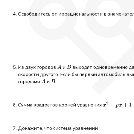
Освободитесь от иррациональности в знаменател
A
B
Из двух городов
и
выходят одновременно два
A
B
скорости другого. Если бы первый автомобиль в
A
B
городами
и
.
A
B
2
x^2
+
+
1
Сумма квадратов корней уравнения
x
p
x
+
px
+ 1
Докажите, что система уравнений
= 0