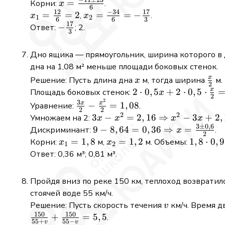
−
11
±
23
\frac{12}
11^2
x =
=
Корни:
.
x
6
{\sqrt{3}} -
12
−
34
17
+ 4
\frac{-11
x_1 =
=
=
2
x_2 =
=
=
−
,
.
x
x
1
2
6
6
3
3\sqrt{3} =
\cdot
17
\pm 23}
\frac{12}
\frac{-34}
-
−
Ответ:
; 2.
3
4\sqrt{3} -
3
{6}
{6} = 2
{6} = -
\frac{17}
3\sqrt{3} =
\cdot
\frac{17}
{3}
Дно ящика — прямоугольник, ширина которого в д
\sqrt{3}
34 =
{3}
дна на 1,08 м² меньше площади боковых стенок.
121
x
\fra
x
Решение: Пусть длина дна
м, тогда ширина
м.
x
+
2
{2}
x
2 \cdot
2
⋅
0
,
5
+
2
⋅
0
,
5
⋅
Площадь боковых стенок:
x
408
2
2
0,5x + 2
\frac{3x}
3
x
x
−
=
1
,
08
Уравнение:
.
=
2
2
\cdot 0,5
{2} -
2
2
3x - x^2 =
3
−
=
2
,
16
⇒
−
3
+
2
,
529
Умножаем на 2:
x
x
x
x
\cdot
\frac{x^2}
3
±
0
,
6
2,16
=
9 - 8,64 =
9
−
8
,
64
=
0
,
36
⇒
=
Дискриминант:
.
x
2
\frac{x}
{2} = 1,08
\Rightarrow
23^2
0,36
x_1
=
1
,
8
x_2
=
1
,
2
1,8
1
,
8
⋅
0
,
9
Корни:
м,
м. Объемы:
x
x
1
2
{2} = x
x^2 - 3x +
\Rightarrow
=
=
\cdot
Ответ: 0,36 м³; 0,81 м³.
+
2,16 = 0
x = \frac{3
1,8
1,2
0,9
\frac{x}
\pm 0,6}
\cdot
Пройдя вниз по реке 150 км, теплоход возвратился
{2} =
{2}
0,5 =
стоячей воде 55 км/ч.
\frac{3x}
0,81
v
Решение: Пусть скорость течения
км/ч. Время д
v
{2}
150
150
\frac{150}
+
=
5
,
5
.
55
+
55
−
v
v