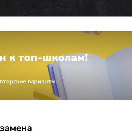
н к топ-школам!
вторские варианты.
кзамена