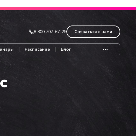
Записаться
8 800 707-67-29
Связаться с нами
инары
Расписание
Блог
с