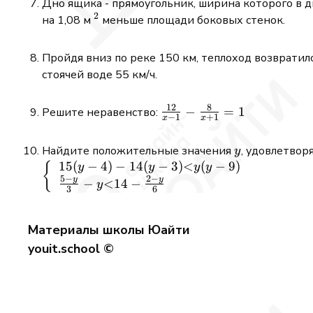
Дно ящика - прямоугольник, ширина которого в дв
2
^{2}
на 1,08 м
меньше площади боковых стенок.
Пройдя вниз по реке 150 км, теплоход возвратился
стоячей воде 55 км/ч.
12
8
\frac{12}
−
=
1
Решите неравенство:
−
1
+
1
x
x
{x-1}-
\frac{8}
y
Найдите положительные значения
, удовлетвор
y
{x+1}=1
15
(
−
4
)
−
14
(
−
3
)
<
(
−
9
)
\left\
{
y
y
y
y
5
−
2
−
y
y
{\begin{array}{l}
−
<
14
−
y
3
6
15(y-4)-14(y-3)
\text{<} y(y-9) \\
Материалы школы Юайти
\frac{5-y}{3}-y
\text{<} 14-
youit.school ©
\frac{2-y}{6}
\end{array}\right.