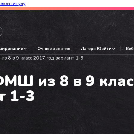
олонтитулу
азборы, гайды, авторские варианты.
мирование
Очные занятия
Лагеря Юайти
Веб
 8 в 9 класс 2017 год вариант 1-3
МШ из 8 в 9 клас
т 1-3