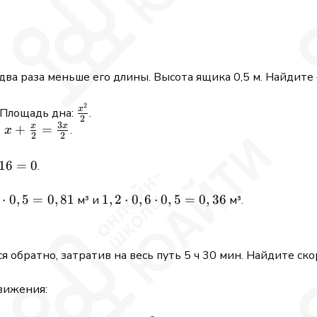
ва раза меньше его длины. Высота ящика 0,5 м. Найдите 
2
c{x}
\frac{x^2}
x
 Площадь дна:
.
2
{2}
3
x
x
=
+
=
.
x
2
2
16
=
0
.
⋅
0
,
5
=
0
,
81
1,2
1
,
2
⋅
0
,
6
⋅
0
,
5
=
0
,
36
м³ и
м³.
\cdot
0,6
\cdot
 обратно, затратив на весь путь 5 ч 30 мин. Найдите ско
0,5 =
0,36
вижения: