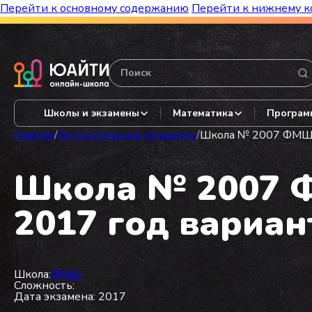
Перейти к основному содержанию
Перейти к нижнему к
Бесплатный марафон к топ-школам!
Видеор
Школы и экзамены
Математика
Програм
Главная
/
Вступительные экзамены
/
Школа № 2007 ФМШ из
Школа № 2007 Ф
2017 год вариан
Школа:
ФМШ
Сложность:
Дата экзамена: 2017