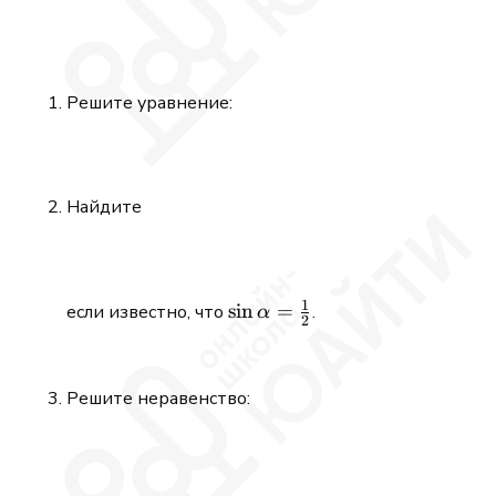
Решите уравнение:
Найдите
1
\sin\alpha
s
i
n
=
если известно, что
.
α
2
= \tfrac12
Решите неравенство: