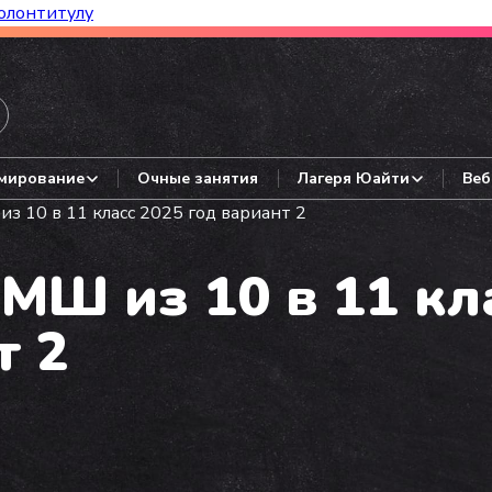
олонтитулу
азборы, гайды, авторские варианты.
мирование
Очные занятия
Лагеря Юайти
Веб
 10 в 11 класс 2025 год вариант 2
Ш из 10 в 11 кл
т 2