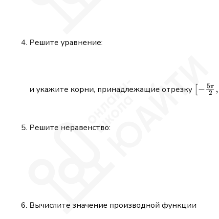
Решите уравнение:
5
π
\bigl[
−
,
и укажите корни, принадлежащие отрезку
[
2
\tfra
{2},\,
\pi\bi
Решите неравенство:
Вычислите значение производной функции