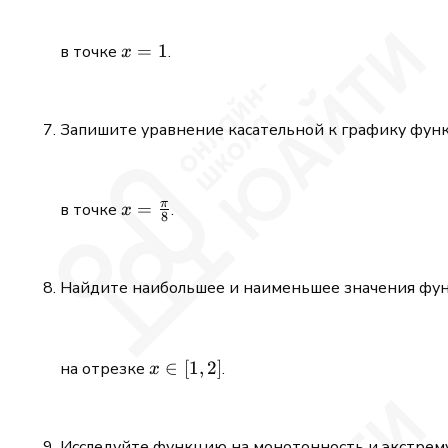
x
=
1
в точке
.
x
=
1
Запишите уравнение касательной к графику фун
π
x =
=
в точке
.
x
8
\tfrac{\pi}
{8}
Найдите наибольшее и наименьшее значения фу
x\in[1,2]
∈
[
1
,
2
]
на отрезке
.
x
Исследуйте функцию на монотонность и экстрему