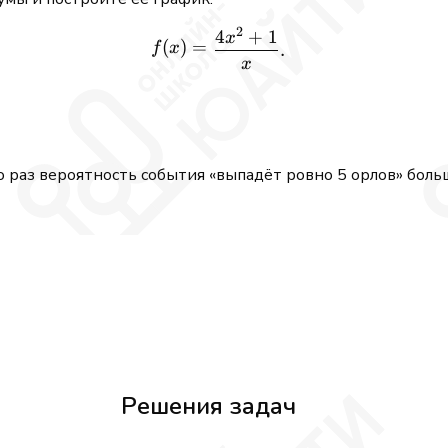
2
4
+
1
f(x) = \frac{4x^2 + 1}{x}.
x
(
)
=
.
f
x
x
 раз вероятность события «выпадёт ровно 5 орлов» боль
Решения задач