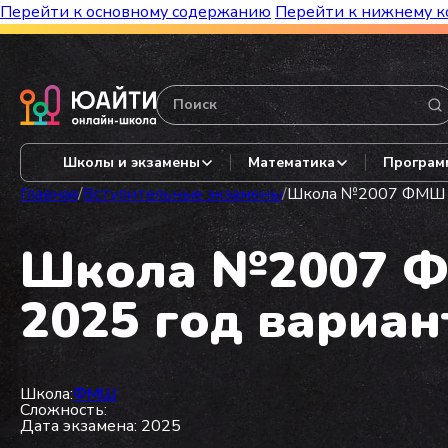
Перейти к основному содержанию
Перейти к нижнему к
Бесплатный марафон к топ-школам!
Видеор
Школы и экзамены
Математика
Програм
Главная
/
Вступительные экзамены
/
Школа №2007 ФМШ из
Школа №2007 ФМ
2025 год вариан
Школа:
ФМШ
Сложность:
Дата экзамена: 2025