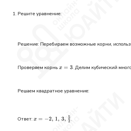
Решите уравнение:
Решение: Перебираем возможные корни, использ
x
=
3
Проверяем корнь
. Делим кубический мног
x
=
3
Решаем квадратное уравнение:
5
x = -2,\,
=
−
2
,
1
,
3
,
Ответ:
.
x
2
1,\, 3,\,