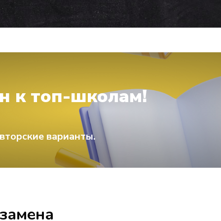
н к топ-школам!
вторские варианты.
кзамена