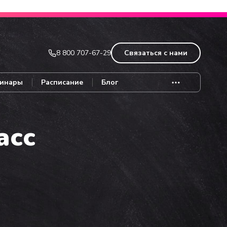
Записаться
8 800 707-67-29
Связаться с нами
инары
Расписание
Блог
асс