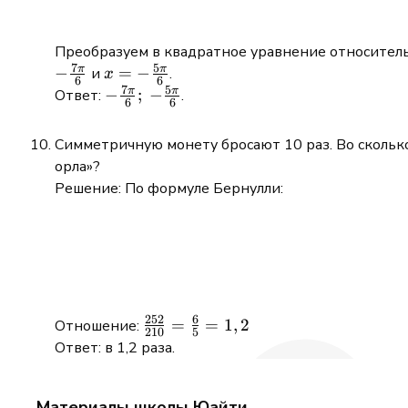
{\sin x}
x}{\sin
+ 1 = 0
x}
Преобразуем в квадратное уравнение относител
7
5
π
π
−
x = -
=
−
и
.
x
6
6
7
5
\frac{5\pi}
π
π
-
−
;
−
Ответ:
.
6
6
{6}
\frac{7\pi}
{6};\ -
Симметричную монету бросают 10 раз. Во сколько
\frac{5\pi}
орла»?
{6}
Решение: По формуле Бернулли:
252
6
\frac{252}
=
=
1
,
2
Отношение:
210
5
{210} =
Ответ: в 1,2 раза.
\frac{6}
{5} = 1,2
Материалы школы Юайти