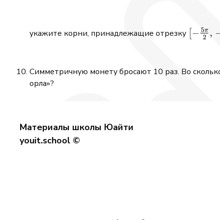
5
π
\bigl[-
−
,
укажите корни, принадлежащие отрезку
[
2
\tfrac{
{2},\,-
\pi\big
Симметричную монету бросают 10 раз. Во сколько
орла»?
Материалы школы Юайти
youit.school ©