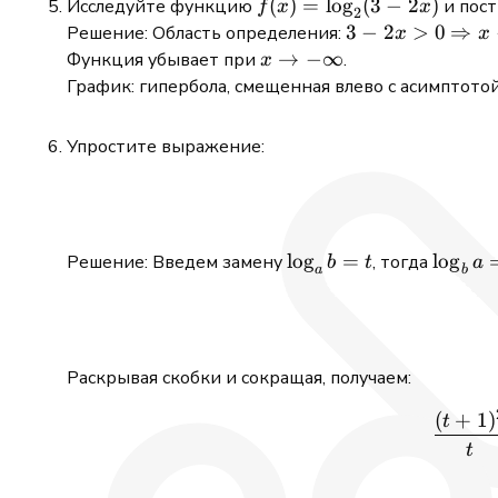
f(x) =
(
)
=
l
o
g
(
3
−
2
)
Исследуйте функцию
и пост
f
x
x
=
2
\log_{2}
3
3
−
2
>
0
\Rig
⇒
Решение: Область определения:
x
x
\frac{1}
(3 - 2x)
-
x < 
x \to
→
−
∞
Функция убывает при
.
x
{8}
2x
-
График: гипербола, смещенная влево с асимптото
>
\infty
0
Упростите выражение:
\log_ab
l
o
g
=
\log_b
l
o
g
Решение: Введем замену
, тогда
b
t
a
a
b
= t
= 1/t
Раскрывая скобки и сокращая, получаем:
(
+
1
)
t
t