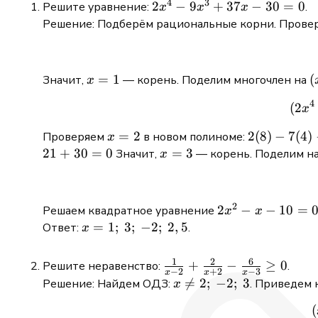
4
3
2x^4
2
−
9
+
37
−
30
=
0
Решите уравнение:
.
x
x
x
-
Решение: Подберём рациональные корни. Прове
9x^3
+
37x
x
=
1
(
(
Значит,
— корень. Поделим многочлен на
x
- 30
=
-
= 0
4
(
2
x
1
1
x
=
2
2(8)
2
(
8
)
−
7
(
4
)
Проверяем
в новом полиноме:
x
=
-
21
+
30
=
0
x
=
3
Значит,
— корень. Поделим н
x
2
7(4)
=
-
3
7(2)
2
2x^2
2
−
−
10
=
Решаем квадратное уравнение
x
x
+
- x -
x =
=
1
;
3
;
−
2
;
2
,
5
Ответ:
.
x
30
10 =
1;\
=
0
3;\
1
2
6
\frac{1}
+
−
≥
0
Решите неравенство:
.
16 -
−
2
+
2
−
3
x
x
x
-2;\
{x - 2}
x

=
2
;
−
2
;
3
28 -
Решение: Найдем ОДЗ:
. Приведем
x
2,5
+
\neq
14
(
\frac{2}
2;\
+