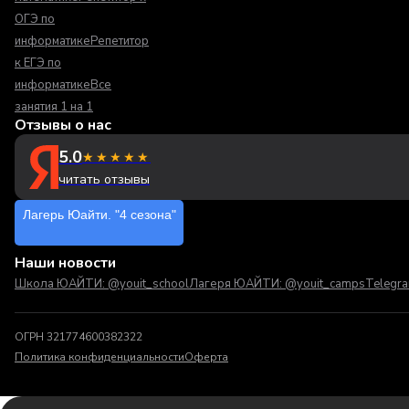
ОГЭ по
информатике
Репетитор
к ЕГЭ по
информатике
Все
занятия 1 на 1
Отзывы о нас
5.0
★★★★★
читать отзывы
Лагерь Юайти. "4 сезона"
Наши новости
Школа ЮАЙТИ: @youit_school
Лагеря ЮАЙТИ: @youit_camps
Telegr
ОГРН 321774600382322
Политика конфиденциальности
Оферта