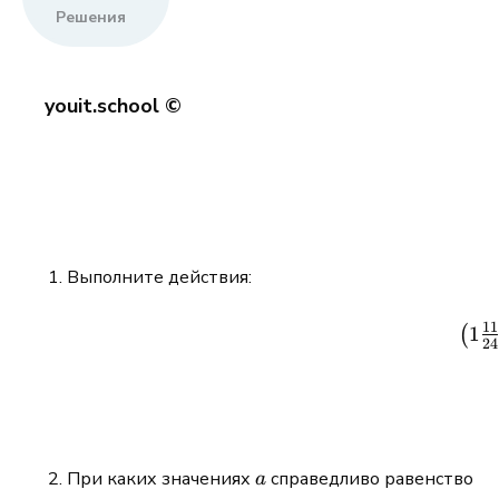
Решения
youit.school ©
Выполните действия:
11
1
(
24
a
При каких значениях
справедливо равенство
a