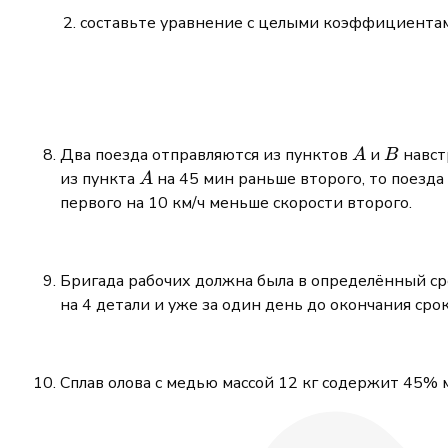
0
x_2^2
составьте уравнение с целыми коэффициентам
A
B
Два поезда отправляются из пунктов
и
навст
A
B
A
из пункта
на 45 мин раньше второго, то поезда
A
первого на 10 км/ч меньше скорости второго.
Бригада рабочих должна была в определённый сро
на 4 детали и уже за один день до окончания сро
Сплав олова с медью массой 12 кг содержит 45% 