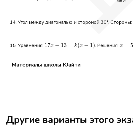
s
i
n
α
\frac{8}
2\sqrt{15}
{\sin
\cdot
\alpha}
\cos(90^\circ)}
Угол между диагональю и стороной 30°. Стороны:
= 13
17x
17
−
13
=
(
−
1
)
x
=
Уравнения:
. Решения:
x
k
x
x
-13
=
=
5,
Материалы школы Юайти
k(x-
9,
1)
17
Другие варианты этого эк