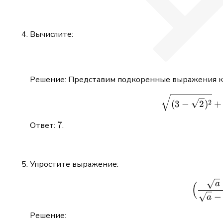
Вычислите:
Решение: Представим подкоренные выражения ка
2
(
3
−
2
)
+
7
7
Ответ:
.
Упростите выражение:
a
(
−
a
Решение: