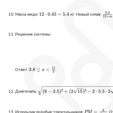
+
(x
(t
5.4
12
12
⋅
0.45
=
5.4
\fra
Масса меди:
кг. Новый сплав:
12
+
m
=
\cdot
{12 
28
0.45
= 0.
= 5.4
\impl
Решение системы:
m = 
11
3.8 \le x
3.8
≤
<
Ответ:
.
x
3
<
\frac{11}
{3}
\sqrt{(8-2.5)^2
2
2
(
8
−
2.5
)
+
(
2
15
)
−
2
⋅
5.5
⋅
2
Диагональ:
+
(2\sqrt{15})^2
-2 \cdot 5.5
8
PM =
=
Используя подобие треугольников:
. 
\cdot
PM