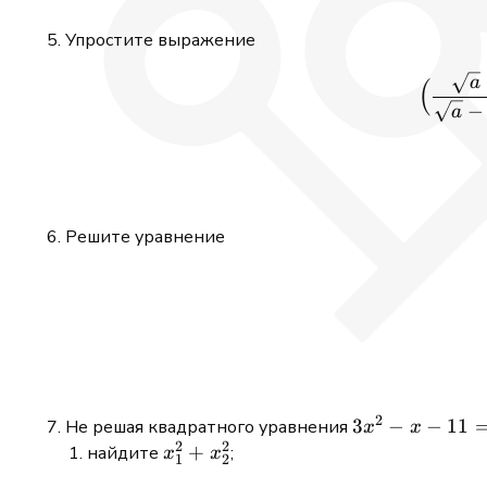
Упростите выражение
a
(
−
a
Решите уравнение
2
3x^2
3
−
−
11
Не решая квадратного уравнения
x
x
2
2
- x -
x_1^2
+
найдите
;
x
x
1
2
11 =
+