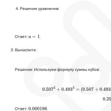
Решение уравнения:
a
=
1
Ответ:
.
a
=
1
Вычислите:
Решение: Используем формулу суммы кубов:
3
3
0.50
7
+
0.49
3
=
(
0.507
+
0.493
0.2
0.000196
0.000196
Ответ:
.