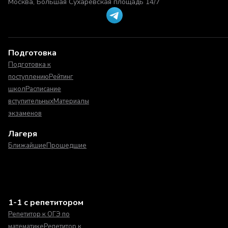
Москва, Большая Сухаревская площадь 14/7
Подготовка
Подготовка к
поступлению
Рейтинг
школ
Расписание
вступительных
Материалы
экзаменов
Лагеря
Ближайшие
Прошедшие
1-1 с репетитором
Репетитор к ОГЭ по
математике
Репетитор к