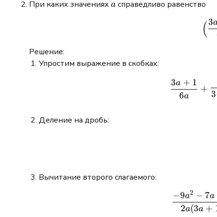
a
При каких значениях
справедливо равенство
a
3
(
Решение:
Упростим выражение в скобках:
3
+
1
a
+
3
6
a
Деление на дробь:
Вычитание второго слагаемого:
2
−
9
−
7
a
a
2
(
3
+
a
a