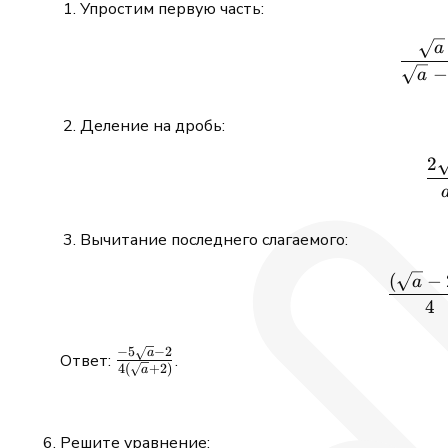
Упростим первую часть:
a
−
a
Деление на дробь:
2
Вычитание последнего слагаемого:
(
−
a
4
−
5
−
2
\frac{-5\sqrt
a
Ответ:
.
4
(
+
2
)
a
a -2}
{4(\sqrt a
+2)}
Решите уравнение: