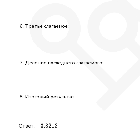
Третье слагаемое:
Деление последнего слагаемого:
Итоговый результат:
-3.8213
−
3.8213
Ответ: