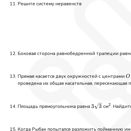
Решите систему неравенств
Боковая сторона равнобедренной трапеции рав
O
Прямая касается двух окружностей с центрами
O
проведена их общая касательная, пересекающая
2
3\sqrt3
^2
3
3
Площадь прямоугольника равна
см
. Найдит
Когда Рыбак попытался разложить пойманную им