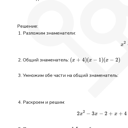
Решение:
Разложим знаменатели:
2
x
(x+4)
(
+
4
)
(
−
1
)
(
−
2
)
Общий знаменатель:
x
x
x
(x-1)
(x-2)
Умножим обе части на общий знаменатель:
Раскроем и решим:
2
2
−
3
−
+
2
+
4
x
x
x