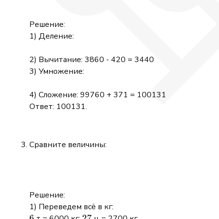
Решение:
1) Деление:
2) Вычитание: 3860 - 420 = 3440
3) Умножение:
4) Сложение: 99760 + 371 = 100131
Ответ: 100131.
Сравните величины:
Решение:
1) Переведем всё в кг:
6
6
27
27
т = 6000 кг;
ц = 2700 кг