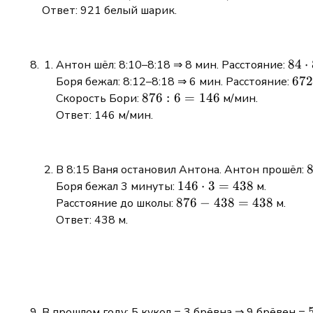
150
-
Ответ: 921 белый шарик.
=
(612
762
+
765
84
84
⋅
Антон шёл: 8:10–8:18 ⇒ 8 мин. Расстояние:
+
\cd
672
672
Боря бежал: 8:12–8:18 ⇒ 6 мин. Расстояние:
762)
8 =
+
876
876
:
6
=
146
Скорость Бори:
м/мин.
=
672
204
: 6
Ответ: 146 м/мин.
3060
=
=
-
876
146
2139
В 8:15 Ваня остановил Антона. Антон прошёл:
=
921
146
146
⋅
3
=
438
Боря бежал 3 минуты:
м.
\cdot
876
876
−
438
=
438
Расстояние до школы:
м.
3 =
-
Ответ: 438 м.
438
438
=
438
В прошлом году: 5 кукол = 3 брёвна ⇒ 9 брёвен =