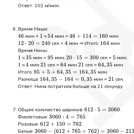
1088
272
: 8
Ответ: 102 м/мин.
=
=
816
102
Время Маши:
46
46
1
1
54
54
46
46
+
114
=
160
мин +
ч
мин =
мин
+
12
12
⋅
20
=
240
4
4
164
164
сек =
мин ⇒ Итого:
мин.
114
\cdot
Время Нины:
=
20 =
1
1
35
35
95
95
20
20
⋅
15
=
300
5
5
ч
мин =
мин;
сек =
мин;
160
240
\cdot
1
1
4
4
21
21
64
64
21
21
64,35
64
,
35
ч
мин
сек =
мин
сек =
мин.
15 =
95 + 5
95
+
5
+
64
,
35
=
164
,
35
Итого:
мин.
300
+
164,35
164
,
35
−
164
=
0
,
35
21
21
Разница:
мин =
сек.
64,35
- 164
Ответ: Нина потратила больше на 21 секунду.
=
= 0,35
164,35
612
612
⋅
5
=
3060
Общее количество шариков:
.
\cdot
3060
3060
:
4
=
765
Фиолетовые:
.
5 =
: 4 =
612
612
+
150
=
762
Розовые:
.
3060
765
+
3060
3060
−
(
612
+
765
+
762
)
=
3060
−
21
Белые: