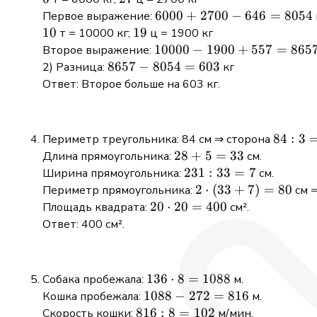
6000
6000
+
2700
−
646
=
8054
Первое выражение:
+
10
10
19
19
т = 10000 кг;
ц = 1900 кг
2700
10000
10000
−
1900
+
557
=
865
Второе выражение:
-
-
8657
8657
−
8054
=
603
2) Разница:
кг
646
1900
-
Ответ: Второе больше на 603 кг.
=
+ 557
8054
8054
=
=
8657
603
84
84
:
3
Периметр треугольника: 84 см ⇒ сторона
: 3
28
28
+
5
=
33
Длина прямоугольника:
см.
=
+
231
231
:
33
=
7
Ширина прямоугольника:
см.
28
5
: 33
2
2
⋅
(
33
+
7
)
=
80
Периметр прямоугольника:
см ⇒
=
= 7
\cdot
20
20
⋅
20
=
400
Площадь квадрата:
см².
33
(33
\cdot
Ответ: 400 см².
+ 7)
20 =
= 80
400
136
136
⋅
8
=
1088
Собака пробежала:
м.
\cdot
1088
1088
−
272
=
816
Кошка пробежала:
м.
8 =
-
816
816
:
8
=
102
Скорость кошки:
м/мин.