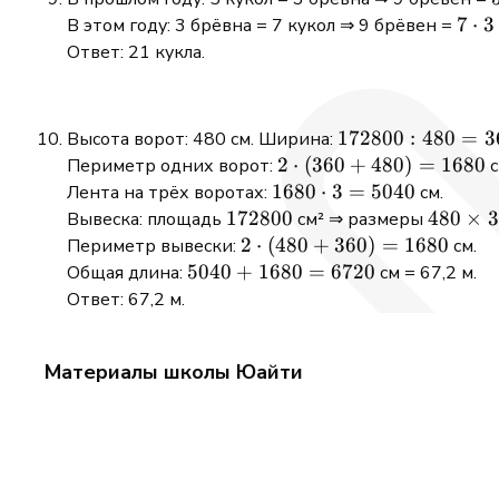
7
7
⋅
3
В этом году: 3 брёвна = 7 кукол ⇒ 9 брёвен =
\cdo
Ответ: 21 кукла.
3 =
21
172800
172800
:
480
=
3
Высота ворот: 480 см. Ширина:
: 480 =
2
2
⋅
(
360
+
480
)
=
1680
Периметр одних ворот:
с
360
\cdot
1680
1680
⋅
3
=
5040
Лента на трёх воротах:
см.
(360
\cdot
172800
172800
480
480
×
3
Вывеска: площадь
см² ⇒ размеры
+
3 =
\times
2
2
⋅
(
480
+
360
)
=
1680
Периметр вывески:
см.
480)
5040
360
\cdot
5040
5040
+
1680
=
6720
Общая длина:
см = 67,2 м.
=
(480
+
Ответ: 67,2 м.
1680
+
1680
360)
=
Материалы школы Юайти
=
6720
1680