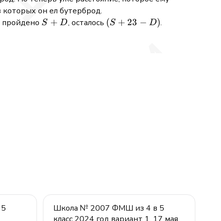
в которых он ел бутерброд.
S
+
(S
(
+
23
−
)
а: пройдено
, осталось
.
S
D
S
D
+
+
D
23
-
D)
 5
Школа № 2007 ФМШ из 4 в 5
класс 2024 год вариант 1, 17 мая