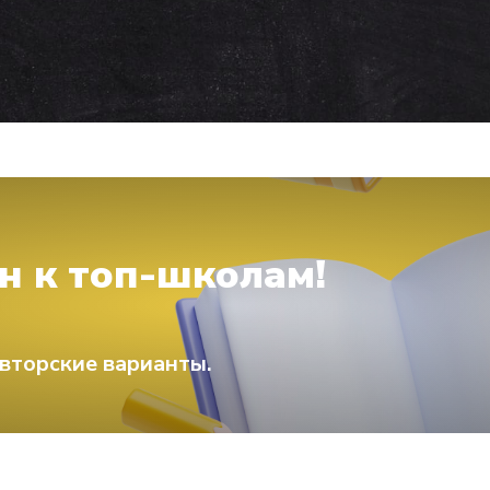
н к топ-школам!
вторские варианты.