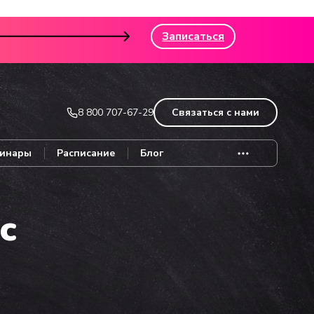
Записаться
8 800 707-67-29
Связаться с нами
инары
Расписание
Блог
с