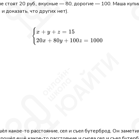
е стоят 20 руб., вкусные — 80, дорогие — 100. Маша купи
 доказать, что других нет).
{
\begin{cases} x + y + z = 
+
+
=
15
x
y
z
20
+
80
+
100
=
1000
x
y
z
ёл какое-то расстояние, сел и съел бутерброд. Он заметил
прошёл ещё какое-то расстояние и снова сел и съел бутер