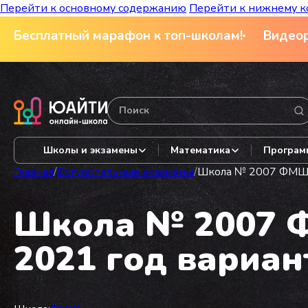
Перейти к основному содержанию
Перейти к нижнему к
Бесплатный марафон к топ-школам!
Видеор
Школы и экзамены
Математика
Програм
Главная
/
Вступительные экзамены
/
Школа № 2007 ФМШ и
Школа № 2007 Ф
2021 год вариан