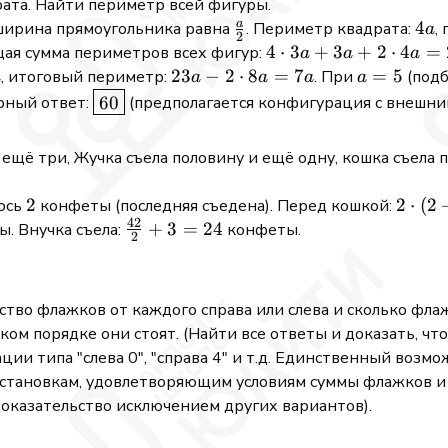
рата. Найти периметр всей фигуры.
a
\frac{a}
4a
4
 ширина прямоугольника равна
. Периметр квадрата:
,
a
2
{2}
4
4
⋅
3
+
3
+
2
⋅
4
=
щая сумма периметров всех фигур:
a
a
a
\cdot
a
23a -
23
−
2
⋅
8
=
7
a
=
5
, итоговый периметр:
. При
(подб
a
a
a
a
a
3a +
2
=
\boxed{60}
60
ерный ответ:
(предполагается конфигурация с внешни
3a +
\cdot
5
2
8a =
 ещё три, Жучка съела половину и ещё одну, кошка съела 
\cdot
7a
4a =
2
2
2
2
⋅
(
2
лось
конфеты (последняя съедена). Перед кошкой:
23a
42
\cdot
\frac{42}
+
3
=
24
. Внучка съела:
конфеты.
2
(2 +
{2} + 3
2) =
= 24
8
ство флажков от каждого справа или слева и сколько флажк
ом порядке они стоят. (Найти все ответы и доказать, что
ии типа "слева 0", "справа 4" и т.д. Единственный возм
рестановкам, удовлетворяющим условиям суммы флажков и
оказательство исключением других вариантов).