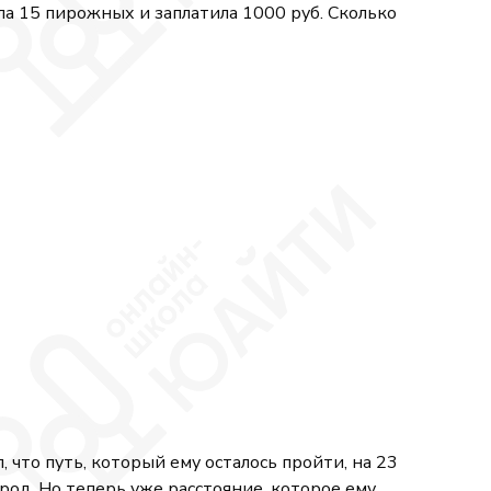
5
4
ла 15 пирожных и заплатила 1000 руб. Сколько
15 \\ 20x + 80y + 100z = 1000 \end{cases}
, что путь, который ему осталось пройти, на 23
брод. Но теперь уже расстояние, которое ему