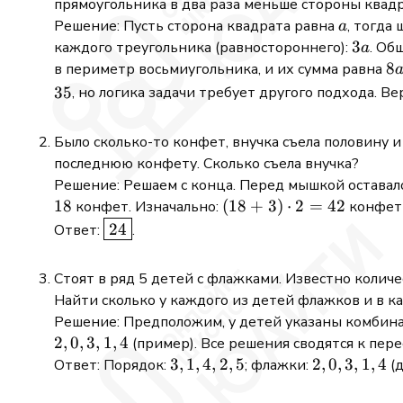
прямоугольника в два раза меньше стороны квад
a
Решение: Пусть сторона квадрата равна
, тогда
a
3a
3
каждого треугольника (равностороннего):
. Об
a
8
8
в периметр восьмиугольника, и их сумма равна
35
, но логика задачи требует другого подхода. В
Было сколько-то конфет, внучка съела половину и
последнюю конфету. Сколько съела внучка?
Решение: Решаем с конца. Перед мышкой остава
18
(18
(
18
+
3
)
⋅
2
=
42
конфет. Изначально:
конфеты
+ 3)
\boxed{24}
24
Ответ:
.
\cdot
2 =
Стоят в ряд 5 детей с флажками. Известно количе
42
Найти сколько у каждого из детей флажков и в как
Решение: Предположим, у детей указаны комбинац
2
,
0
,
3
,
1
,
4
(пример). Все решения сводятся к пе
3,
3
,
1
,
4
,
2
,
5
2,
2
,
0
,
3
,
1
,
4
Ответ: Порядок:
; флажки:
(д
1,
0,