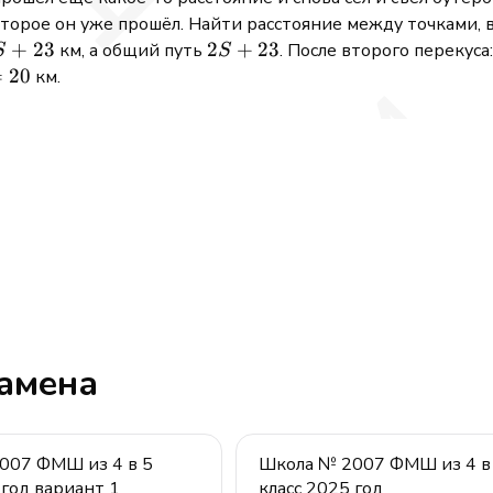
которое он уже прошёл. Найти расстояние между точками, 
S
+
23
2S
2
+
23
км, а общий путь
. После второго перекус
S
S
+
+
=
20
км.
23
23
замена
007 ФМШ из 4 в 5
Школа № 2007 ФМШ из 4 в
 год вариант 1
класс 2025 год