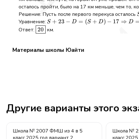
осталось пройти, было на 17 км меньше, чем то, 
Решение: Пусть после первого перекуса осталось
S + 23 - D
+
23
−
=
(
+
)
−
17
⇒
Уравнение:
S
D
S
D
D
= (S + D) -
\boxed{20}
20
Ответ:
км.
17
\Rightarrow
Материалы школы Юайти
D = 20
Другие варианты этого эк
Школа № 2007 ФМШ из 4 в 5
Школа № 2
класс 2025 год вариант 2
класс 2025