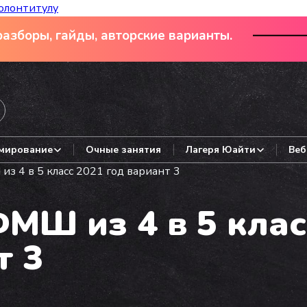
олонтитулу
азборы, гайды, авторские варианты.
мирование
Очные занятия
Лагеря Юайти
Веб
з 4 в 5 класс 2021 год вариант 3
МШ из 4 в 5 клас
т 3