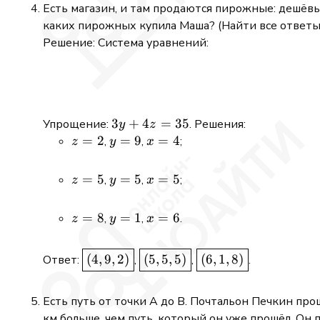
4,
3,
Есть магазин, и там продаются пирожные: дешёвы
2,
1,
каких пирожных купила Маша? (Найти все ответы и
5
4
Решение: Система уравнений:
3y
3
+
4
=
35
Упрощение:
. Решения:
y
z
+
z
=
2
y
=
9
x
=
4
,
,
;
z
y
x
4z
=
=
=
=
2
9
4
z
=
5
y
=
5
x
=
5
,
,
;
z
y
x
35
=
=
=
5
5
5
z
=
8
y
=
1
x
=
6
,
,
.
z
y
x
=
=
=
8
1
6
\boxed{(4,
\boxed{(5,
\boxed{(6,
(
4
,
9
,
2
)
(
5
,
5
,
5
)
(
6
,
1
,
8
)
Ответ:
,
,
.
9, 2)}
5, 5)}
1, 8)}
Есть путь от точки А до В. Почтальон Печкин прош
км больше, чем путь, который он уже прошёл. Он 