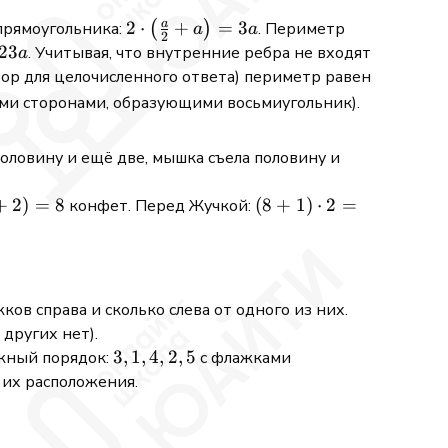
a
2 \cdot
2
⋅
+
=
3
 прямоугольника:
(
)
. Периметр
a
a
2
\left(\frac{a}
23
. Учитывая, что внутренние ребра не входят
a
{2} +
35
ор для целочисленного ответа) периметр равен
a\right) = 3a
ми сторонами, образующими восьмиугольник).
половину и ещё две, мышка съела половину и
+
2
)
=
8
(8 +
(
8
+
1
)
⋅
2
=
конфет. Перед Жучкой:
1)
\cdot
2 =
18
ов справа и сколько слева от одного из них.
 других нет).
3,
3
,
1
,
4
,
2
,
5
2,
ожный порядок:
с флажками
1,
0,
 их расположения.
4,
3,
2,
1,