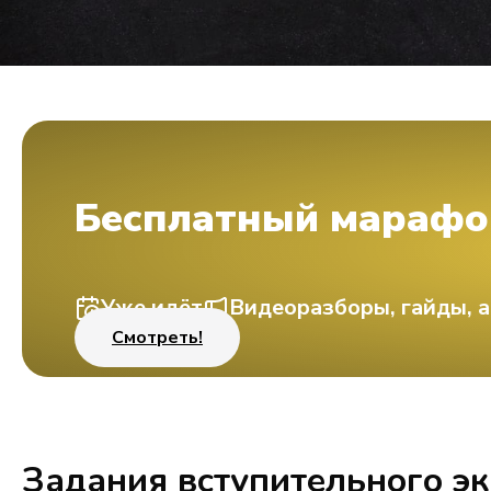
Бесплатный марафо
Уже идёт
Видеоразборы, гайды, а
Смотреть!
Задания вступительного э