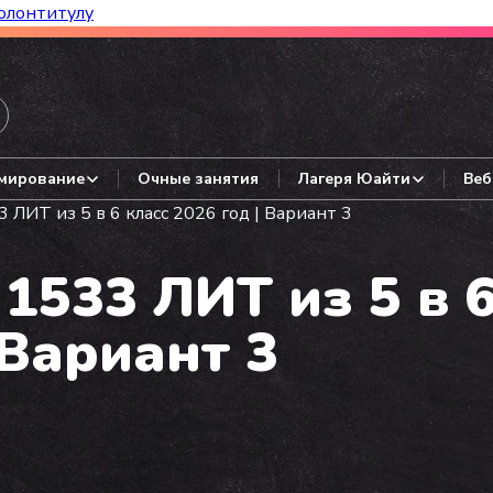
олонтитулу
азборы, гайды, авторские варианты.
мирование
Очные занятия
Лагеря Юайти
Веб
ЛИТ из 5 в 6 класс 2026 год | Вариант 3
533 ЛИТ из 5 в 
 Вариант 3