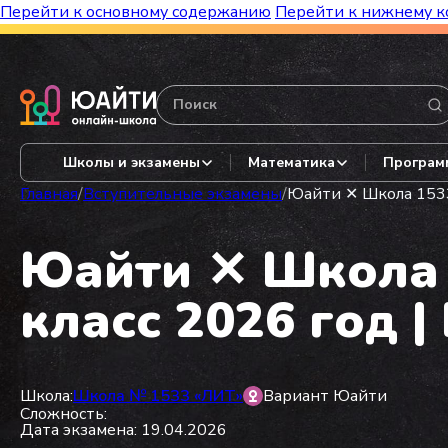
Перейти к основному содержанию
Перейти к нижнему к
Бесплатный марафон к топ-школам!
Видеор
Школы и экзамены
Математика
Програм
Главная
/
Вступительные экзамены
/
Юайти ✕ Школа 1533 
Юайти ✕ Школа 1
класс 2026 год |
Школа:
Школа № 1533 «ЛИТ»
Вариант Юайти
Сложность:
Дата экзамена: 19.04.2026