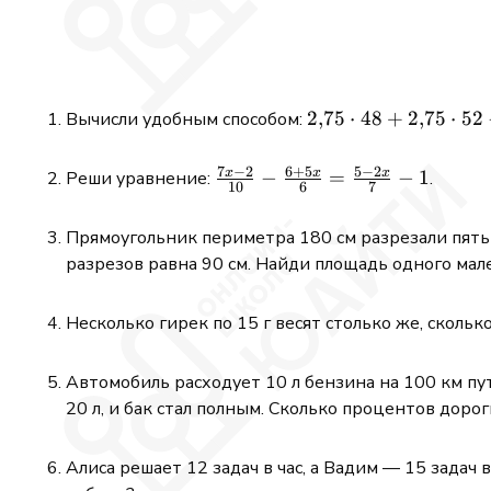
2{,}75\cdot48+2{,
2
,
75
⋅
48
+
2
,
75
⋅
52
Вычисли удобным способом:
1{,}5\cdot20
7
−
2
6
+
5
5
−
2
x
x
x
\frac{7x-2}
−
=
−
1
Реши уравнение:
.
10
6
7
{10}-
\frac{6+5x}
Прямоугольник периметра 180 см разрезали пять
{6}=\frac{5-
разрезов равна 90 см. Найди площадь одного мал
2x}{7}-1
Несколько гирек по 15 г весят столько же, сколько
Автомобиль расходует 10 л бензина на 100 км пут
20 л, и бак стал полным. Сколько процентов доро
Алиса решает 12 задач в час, а Вадим — 15 задач 