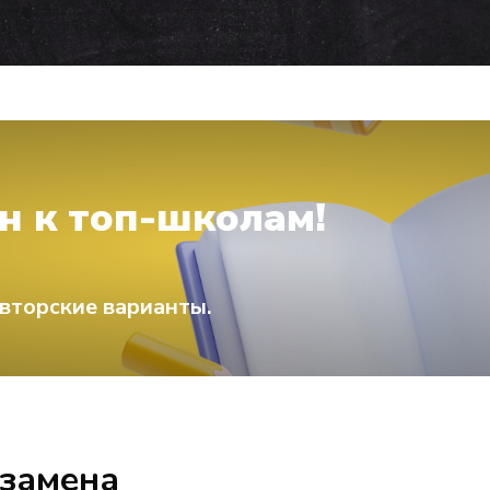
н к топ-школам!
вторские варианты.
кзамена