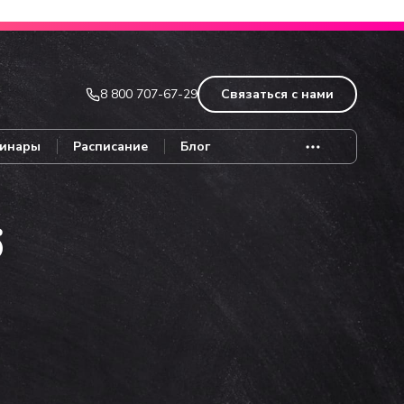
Записаться
8 800 707-67-29
Связаться с нами
инары
Расписание
Блог
6