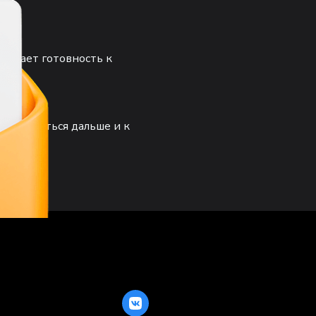
нивает готовность к
ак двигаться дальше и к