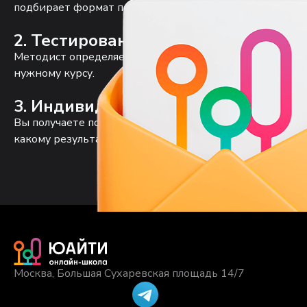
подбирает формат подготовки.
2. Тестирование с методистом
Методист определяет уровень, находит пробелы и оце
нужному курсу.
3. Индивидуальный учебный план
Вы получаете понятные рекомендации: с чего начать, к
какому результату придём.
Москва, Большая Сухаревская площадь 14/7