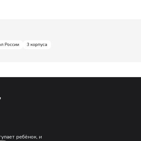
ол России
3 корпуса
у
тупает ребёнок, и