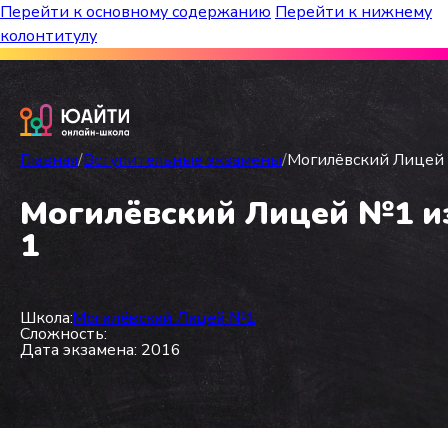
Перейти к основному содержанию
Перейти к нижнему
колонтитулу
Бесплатный марафон к топ-школам!
Главная
/
Вступительные экзамены
/
Могилёвский Лицей №
Могилёвский Лицей №1 из 
1
Школа:
Могилёвский Лицей №1
Сложность:
Дата экзамена: 2016