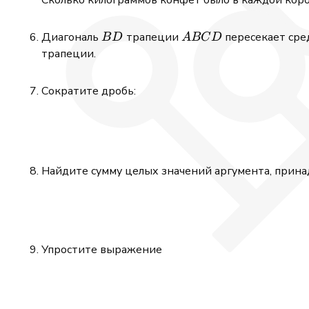
BD
ABCD
Диагональ
трапеции
пересекает ср
B
D
A
BC
D
трапеции.
Сократите дробь:
Найдите сумму целых значений аргумента, прин
Упростите выражение