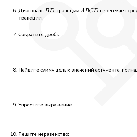
BD
ABCD
Диагональ
трапеции
пересекает ср
B
D
A
BC
D
трапеции.
Сократите дробь:
Найдите сумму целых значений аргумента, прин
Упростите выражение
Решите неравенство: