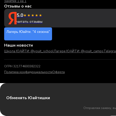
занятия 1 на 1
Отзывы о нас
5.0
★★★★★
читать отзывы
Лагерь Юайти. "4 сезона"
Наши новости
Школа ЮАЙТИ: @youit_school
Лагеря ЮАЙТИ: @youit_camps
Telegr
ОГРН 321774600382322
Политика конфиденциальности
Оферта
Обменять Юайтишки
Отправляя заявку, в