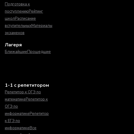
Подготовка к
поступлению
Рейтинг
школ
Расписание
вступительных
Материалы
экзаменов
Лагеря
Ближайшие
Прошедшие
1-1 с репетитором
Репетитор к ОГЭ по
математике
Репетитор к
ОГЭ по
информатике
Репетитор
к ЕГЭ по
информатике
Все