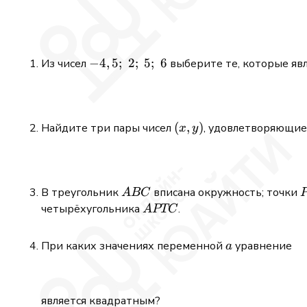
-4,5;\;2;\;5;\;6
−
4
,
5
;
2
;
5
;
6
Из чисел
выберите те, которые яв
(x,y)
(
,
)
Найдите три пары чисел
, удовлетворяющи
x
y
ABC
В треугольник
вписана окружность; точки
A
BC
APTC
четырёхугольника
.
A
PTC
a
При каких значениях переменной
уравнение
a
является квадратным?