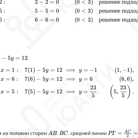
2
:
2
−
2
=
0
(
0
<
3
)
решение
подхо
5
:
5
−
5
=
0
(
0
<
3
)
решение
подхо
6
:
6
−
6
=
0
(
0
<
3
)
решение
подхо
−
5
=
12
:
x
y
=
1
:
7
(
1
)
−
5
=
12
⟹
=
−
1
(
1
,
−
1
)
,
\begin{aligned} &x = 1: & 
x
y
y
=
6
:
7
(
6
)
−
5
=
12
⟹
=
6
(
6
,
6
)
,
x
y
y
23
23
(
)
=
5
:
7
(
5
)
−
5
=
12
⟹
=
5
,
.
x
y
y
5
5
A
C
AB
BC
PT =
=
я из половин сторон
,
, средней линии
A
B
BC
PT
2