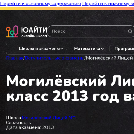
Перейти к основному содержанию
Перейти к нижнему к
Бесплатный марафон к топ-школам!
Видеор
Школы и экзамены
Математика
Програм
Главная
/
Вступительные экзамены
/
Могилёвский Лицей №
Могилёвский Лиц
класс 2013 год 
Школа:
Могилёвский Лицей №1
Сложность:
Дата экзамена: 2013