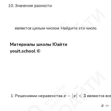
Значение разности
является целым числом. Найдите это число.
Материалы школы Юайти
youit.school ©
x -
−
∣
∣
<
3
Решениями неравенства
являются вс
x
x
\lvert
=
x
x