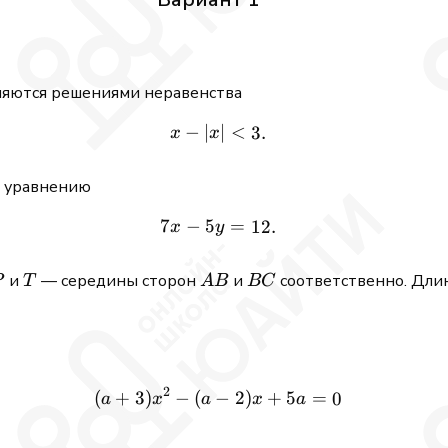
ляются решениями неравенства
−
∣
x - \lvert x \rvert < 3.
∣
<
3.
x
x
е уравнению
7
−
5
7x - 5y = 12.
=
12.
x
y
P
T
AB
BC
и
— середины сторон
и
соответственно. Дли
P
T
A
B
BC
2
(
+
3
)
−
(
−
(a + 3)x^2 - (a - 2)x + 5a =
2
)
+
5
=
0
a
x
a
x
a