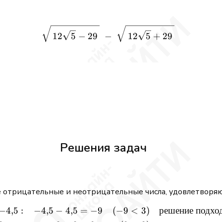
\sqrt{\,12\sqrt{5} - 29\,} 
12
5
−
29
−
12
5
+
29
Решения задач
е отрицательные и неотрицательные числа, удовлетворя
−
4
,
5
:
−
4
,
5
−
4
,
5
=
−
9
(
−
9
<
3
)
решение
подхо
\begin{aligned} x &= -4{,}