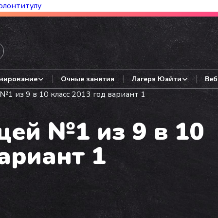
олонтитулу
азборы, гайды, авторские варианты.
мирование
Очные занятия
Лагеря Юайти
Веб
1 из 9 в 10 класс 2013 год вариант 1
ей №1 из 9 в 10
вариант 1