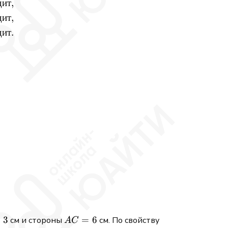
дит
,
дит
,
дит
.
7(1) - 5y = 12 &\implies y = -1 &\quad (1, -1), \\ &x
=
3
AC
=
6
см и стороны
см. По свойству
A
C