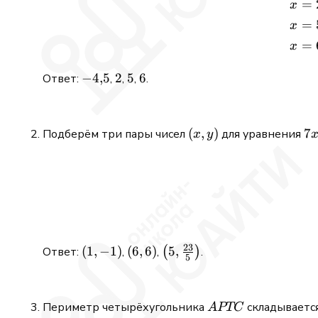
=
\rvert
x
< 3
=
x
=
x
-4{,}5
−
4
,
5
2
2
5
5
6
6
Ответ:
,
,
,
.
(x,
(
,
)
7x
7
Подберём три пары чисел
для уравнения
x
y
y)
-
5y
=
12
23
(1,
(
1
,
−
1
)
(6,
(
6
,
6
)
\left(5,
5
,
Ответ:
,
,
(
)
.
5
-1)
6)
\frac{23}
{5}\right)
APTC
Периметр четырёхугольника
складываетс
A
PTC