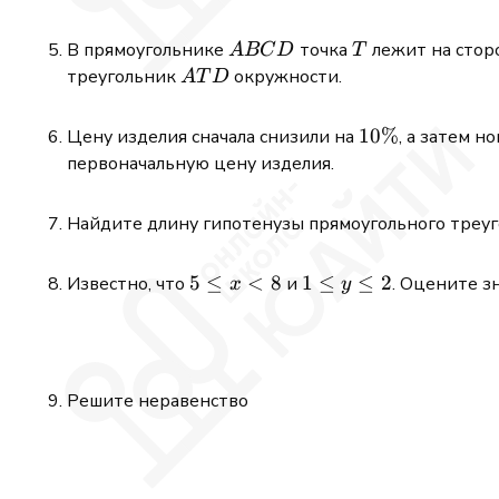
ABCD
T
В прямоугольнике
точка
лежит на сто
A
BC
D
T
ATD
треугольник
окружности.
A
T
D
10\%
10%
Цену изделия сначала снизили на
, а затем 
первоначальную цену изделия.
Найдите длину гипотенузы прямоугольного треуго
5
5
≤
<
8
1
1
≤
≤
2
Известно, что
и
. Оцените 
x
y
\le
\le
x
y
<
\le
8
2
Решите неравенство