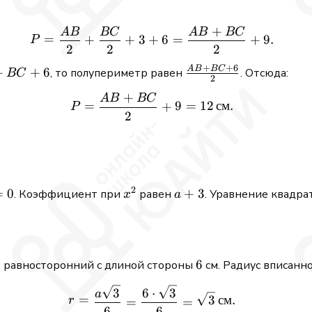
\frac{AC}
{2} = 3
+
A
B
BC
A
B
BC
P = \frac{AB}{2} + \frac
=
3
+
6
=
9.
+
+
+
P
2
2
2
+
+
6
A
B
BC
+
+
6
\frac{AB
, то полупериметр равен
. Отсюда:
BC
2
+ BC +
+
A
B
BC
P = \frac{AB + BC}{2} + 9
6}{2}
=
9
=
12
см
.
+
P
2
2
=
0
x^2
a
+
3
. Коэффициент при
равен
. Уравнение квадра
x
a
+
3
6
6
равносторонний с длиной стороны
см. Радиус вписанн
D
r = \frac{a\sqrt{3}}{6} = 
3
6
⋅
3
a
=
3
см
.
r
=
=
6
6