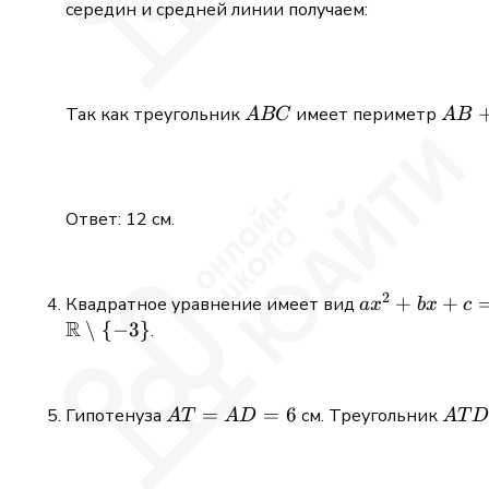
середин и средней линии получаем:
ABC
AB
Так как треугольник
имеет периметр
A
BC
A
B
+
BC
+
6
Ответ: 12 см.
2
ax^2
+
+
Квадратное уравнение имеет вид
a
x
b
x
c
R
+
∖
{
−
3
}
.
bx
+ c
= 0
AT
=
=
6
ATD
Гипотенуза
см. Треугольник
A
T
A
D
A
T
=
AD