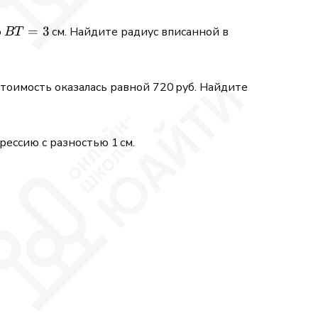
BT
=
3
о
см. Найдите радиус вписанной в
BT
=
3
стоимость оказалась равной 720 руб. Найдите
ессию с разностью 1 см.
; \sqrt{x^2}.