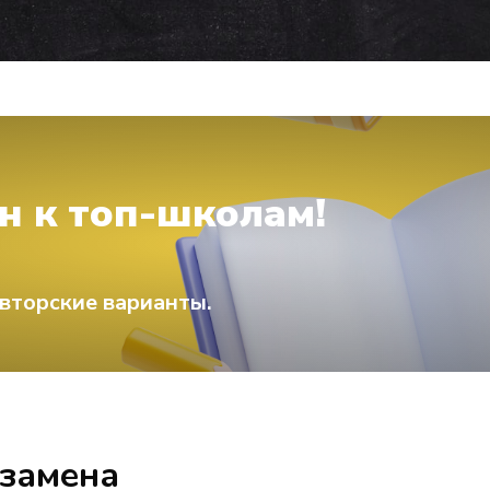
н к топ-школам!
вторские варианты.
кзамена