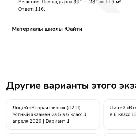
2
2
30^2
3
0
−
2
8
=
116
Решение: Площадь рва
м².
-
Ответ: 116.
28^2
=
Материалы школы Юайти
116
Другие варианты этого эк
Лицей «Вторая школа» (Л2Ш)
Лицей «Вто
Устный экзамен из 5 в 6 класс 3
в 6 класс 
апреля 2026 | Вариант 1