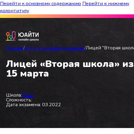
Перейти к основному содержанию
Перейти к нижнему
колонтитулу
Бесплатный марафон к топ-школам!
Главная
/
Вступительные экзамены
/
Лицей "Вторая школа"
Лицей «Вторая школа» из 5
15 марта
Школа:
Л2Ш
Сложность:
Дата экзамена: 03.2022