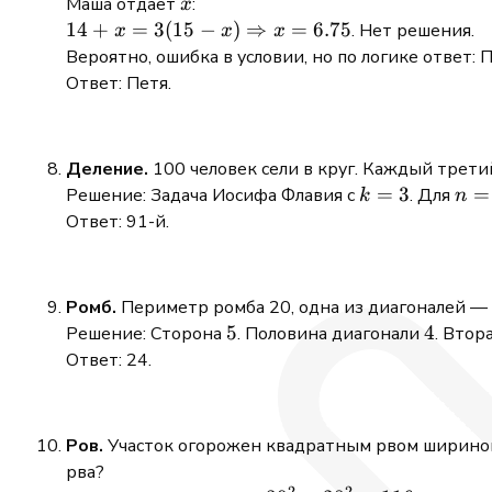
3(14 - x)
x
Маша отдаёт
:
x
\Rightarrow
14 + x =
14
+
=
3
(
15
−
)
⇒
=
6.75
. Нет решения.
x
x
x
x = 6.75
3(15 - x)
Вероятно, ошибка в условии, но по логике ответ: П
\Rightarrow
Ответ: Петя.
x = 6.75
Деление.
100 человек сели в круг. Каждый трети
k=3
=
3
n=1
=
Решение: Задача Иосифа Флавия с
. Для
k
n
Ответ: 91-й.
Ромб.
Периметр ромба 20, одна из диагоналей — 
5
5
4
4
Решение: Сторона
. Половина диагонали
. Втор
Ответ: 24.
Ров.
Участок огорожен квадратным рвом шириной 
рва?