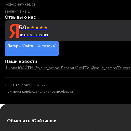
информатике
Все
занятия 1 на 1
Отзывы о нас
5.0
★★★★★
читать отзывы
Лагерь Юайти. "4 сезона"
Наши новости
Школа ЮАЙТИ: @youit_school
Лагеря ЮАЙТИ: @youit_camps
Telegr
ОГРН 321774600382322
Политика конфиденциальности
Оферта
Обменять Юайтишки