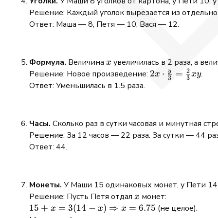
Уголки.
У Маши 8 уголков от картона, у Пети 10, у
x_3(y_1 -
Решение: Каждый уголок вырезается из отдельног
y_2)|
Ответ: Маша — 8, Петя — 10, Вася — 12.
x
Формула.
Величина
увеличилась в 2 раза, а вел
x
2
y
2x \cdot
2
⋅
=
Решение: Новое произведение:
.
x
x
y
3
3
\frac{y}
Ответ: Уменьшилась в 1.5 раза.
{3} =
\frac{2}
{3}xy
Часы.
Сколько раз в сутки часовая и минутная стр
Решение: За 12 часов — 22 раза. За сутки — 44 раз
Ответ: 44.
Монеты.
У Маши 15 одинаковых монет, у Пети 14. 
x
Решение: Пусть Петя отдал
монет:
x
15 + x =
15
+
=
3
(
14
−
)
⇒
=
6.75
(не целое).
x
x
x