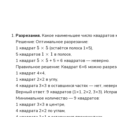
Разрезания.
Какое наименьшее число квадратов 
Решение: Оптимальное разрезание:
5
5
×
5
1 квадрат
(остаётся полоса 1×5),
\times
1
1
×
1
5 квадратов
в полосе,
5
\times
5
5
×
5
1 квадрат
+ 5 = 6 квадратов — неверно.
1
\times
Правильное решение: Квадрат 6×6 можно разреза
5
1 квадрат 4×4,
1 квадрат 2×2 в углу,
4 квадрата 3×3 в оставшихся частях — нет, невер
Верный ответ: 9 квадратов (1×1, 2×2, 3×3). Испра
Минимальное количество — 9 квадратов:
1 квадрат 3×3 в центре,
4 квадрата 2×2 по углам,