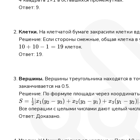
4 квадрата 1×1 в оставшихся промежутках.
Ответ: 9.
Клетки.
На клетчатой бумаге закрасили клетки вд
Решение: Если стороны смежные, общая клетка в у
10
10
+
10
−
1
=
19
клеток.
+
Ответ: 19.
10
-
1
Вершины.
Вершины треугольника находятся в точ
=
заканчивается на 0.5.
19
Решение: По формуле площади через координаты
1
S =
=
∣
(
−
)
+
(
−
)
+
(
−
)
∣
.
S
x
y
y
x
y
y
x
y
y
1
2
3
2
3
1
3
1
2
2
\frac{1}
Все операции с целыми числами дают целый числит
{2}|x_1(y_2
Ответ: Доказано.
- y_3) +
x_2(y_3 -
y_1) +