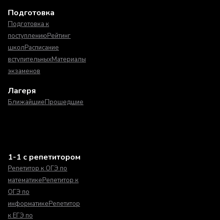
Подготовка
Подготовка к
поступлению
Рейтинг
школ
Расписание
вступительных
Материалы
экзаменов
Лагеря
Ближайшие
Прошедшие
1-1 с репетитором
Репетитор к ОГЭ по
математике
Репетитор к
ОГЭ по
информатике
Репетитор
к ЕГЭ по