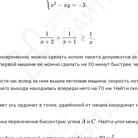
{
2
−
=
−
3.
x
x
y
1
1
1
\frac{1}{x + 2} + \frac{1}
+
≥
.
+
2
+
1
x
x
x
овременно, можно сделать копию пакета документов за 
 первой машине её можно сделать на 30 минут быстрее, ч
стя час вслед за ним вышла легковая машина, скорость кот
оего выхода находилась впереди него на 70 км. Найти ско
ает ось ординат в точке, удалённой от начала координат 
A
C
ка пересечения биссектрис углов
и
. Найти угол меж
A
C
2
20
20
^2