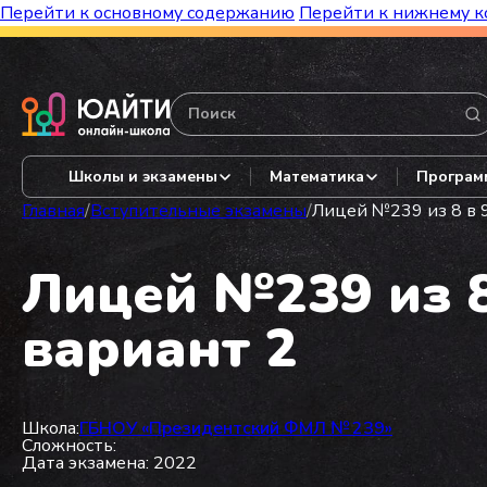
Перейти к основному содержанию
Перейти к нижнему к
Бесплатный марафон к топ-школам!
Видеор
Школы и экзамены
Математика
Програм
Главная
/
Вступительные экзамены
/
Лицей №239 из 8 в 9
Лицей №239 из 8
вариант 2
Школа:
ГБНОУ «Президентский ФМЛ № 239»
Сложность:
Дата экзамена: 2022