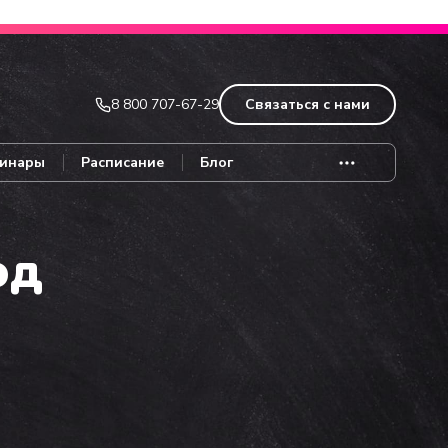
Записаться
8 800 707-67-29
Связаться с нами
инары
Расписание
Блог
од