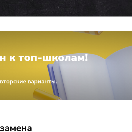
н к топ-школам!
вторские варианты.
кзамена