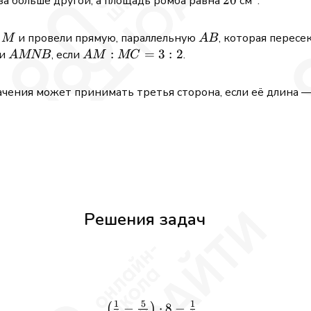
за больше другой, а площадь ромба равна
см
.
M
AB
у
и провели прямую, параллельную
, которая пересе
M
A
B
AMNB
AM:MC
:
=
3
:
2
ии
, если
.
A
MNB
A
M
MC
= 3:2
ачения может принимать третья сторона, если её длина —
Решения задач
1
5
1
−
⋅
8
−
\frac{\left(\frac{1}{4} - \
(
)