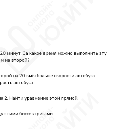
{x + 1} \;\ge\; \frac{1}{x}.
20 минут. За какое время можно выполнить эту
ем на второй?
орой на 20 км/ч больше скорости автобуса.
рость автобуса.
на 2. Найти уравнение этой прямой.
ду этими биссектрисами.