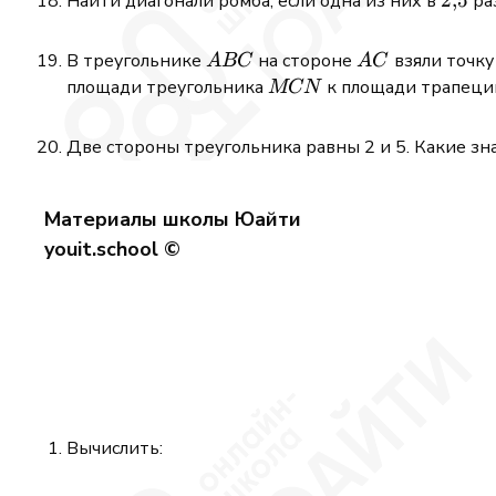
Найти диагонали ромба, если одна из них в
ра
ABC
AC
В треугольнике
на стороне
взяли точк
A
BC
A
C
MCN
площади треугольника
к площади трапец
MCN
Две стороны треугольника равны 2 и 5. Какие зн
Материалы школы Юайти
youit.school ©
Вычислить: