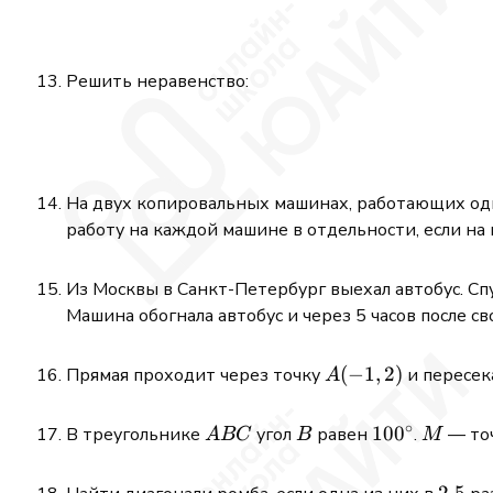
Решить неравенство:
На двух копировальных машинах, работающих одн
работу на каждой машине в отдельности, если на
Из Москвы в Санкт-Петербург выехал автобус. Спу
Машина обогнала автобус и через 5 часов после св
A(-1,2)
(
−
1
,
2
)
Прямая проходит через точку
и пересек
A
∘
ABC
B
100^\circ
10
0
M
В треугольнике
угол
равен
.
— точ
A
BC
B
M
2{,}5
2
,
5