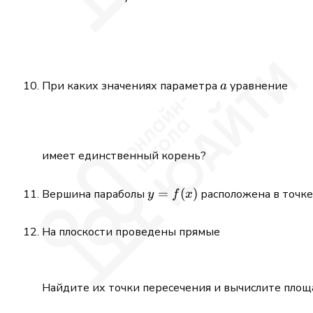
= 0
a
При каких значениях параметра
уравнение
a
имеет единственный корень?
y =
=
(
)
Вершина параболы
расположена в точк
y
f
x
f(x)
На плоскости проведены прямые
Найдите их точки пересечения и вычислите площ