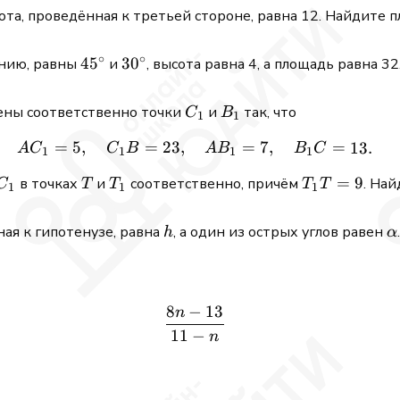
ота, проведённая к третьей стороне, равна 12. Найдите 
∘
∘
45^\circ
4
5
30^\circ
3
0
анию, равны
и
, высота равна 4, а площадь равна 3
C_1
B_1
ны соответственно точки
и
так, что
C
B
1
1
=
5
,
=
23
,
AC_1 = 5,\quad C_1B = 2
=
7
,
=
13.
A
C
C
B
A
B
B
C
1
1
1
1
1C_1
T
T_1
T_1T
=
9
в точках
и
соответственно, причём
. На
C
T
T
T
T
1
1
1
= 9
h
\
ая к гипотенузе, равна
, а один из острых углов равен
h
α
8
−
13
n
\frac{8n - 13}{\,11 - n\,}
11
−
n