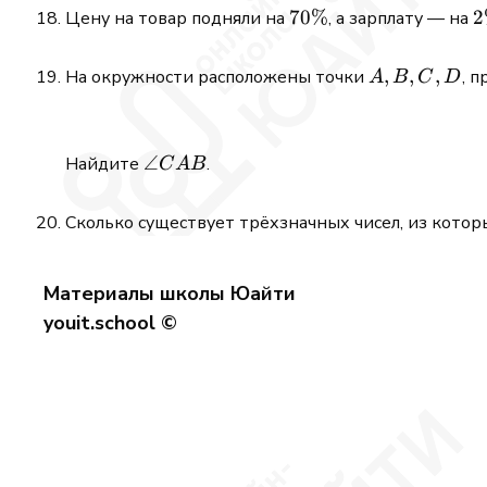
70\%
70%
2
2
Цену на товар подняли на
, а зарплату — на
A,B,C,D
,
,
,
На окружности расположены точки
, 
A
B
C
D
\angle
∠
Найдите
.
C
A
B
CAB
Сколько существует трёхзначных чисел, из кото
Материалы школы Юайти
youit.school ©