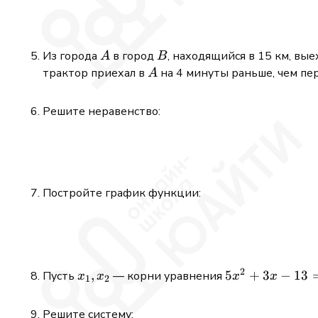
A
B
Из города
в город
, находящийся в 15 км, вые
A
B
A
трактор приехал в
на 4 минуты раньше, чем пе
A
Решите неравенство:
Постройте график функции:
2
x_1,x_2
,
5x^2
5
+
3
−
13
Пусть
— корни уравнения
x
x
x
x
1
2
+ 3x
- 13
Решите систему: