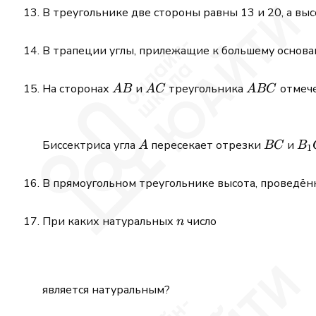
В треугольнике две стороны равны 13 и 20, а выс
В трапеции углы, прилежащие к большему основ
AB
AC
ABC
На сторонах
и
треугольника
отмече
A
B
A
C
A
BC
A
BC
B_
Биссектриса угла
пересекает отрезки
и
A
BC
B
1
В прямоугольном треугольнике высота, проведённ
n
При каких натуральных
число
n
является натуральным?