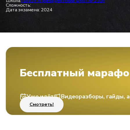
Школа:
ГБНОУ «Президентский ФМЛ № 239»
Сложность:
Дата экзамена: 2024
Бесплатный марафо
Уже идёт
Видеоразборы, гайды, а
Смотреть!