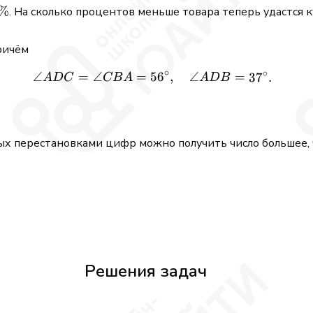
\%
%
. На сколько процентов меньше товара теперь удастся к
причём
∘
∘
∠
=
∠
=
5
\angle ADC = \angle CBA 
6
,
∠
=
3
7
.
A
D
C
CB
A
A
D
B
рых перестановками цифр можно получить число большее,
Решения задач