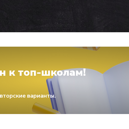
н к топ-школам!
вторские варианты.