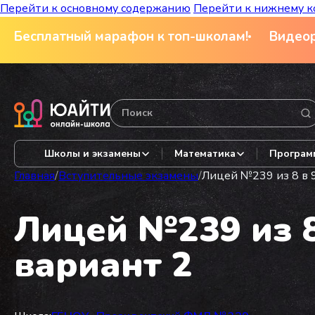
Перейти к основному содержанию
Перейти к нижнему к
Бесплатный марафон к топ-школам!
Видеор
Школы и экзамены
Математика
Програм
Главная
/
Вступительные экзамены
/
Лицей №239 из 8 в 9
Лицей №239 из 8
вариант 2