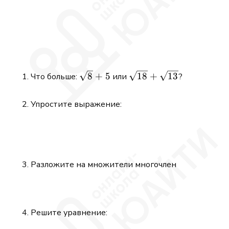
\sqrt{8}
\sqrt{18}
8
+
5
18
+
13
Что больше:
или
?
+ 5
+
\sqrt{13}
Упростите выражение:
Разложите на множители многочлен
Решите уравнение: