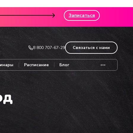
Записаться
8 800 707-67-29
Связаться с нами
инары
Расписание
Блог
од