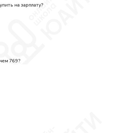
упить на зарплату?
= 56^\circ,\quad \angle ADB = 37^\circ.
 чем 769?