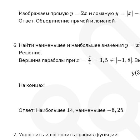
=|x|
-5
y=2x
=
2
y=|x|
=
∣
∣
−
Изображаем прямую
и ломаную
y
x
y
x
-5
Ответ: Объединение прямой и ломаной.
y =
=
Найти наименьшее и наибольшее значения
y
x
x^2
Решение:
7
-7x
x =
=
=
3
,
5
∈
[
−
1
,
8
]
Вершина параболы при
. В
x
2
+6
\frac{7}
(
3
y
{2} =
3,5 \in
На концах:
[-1,8]
-6,25
−
6
,
25
Ответ: Наибольшее 14, наименьшее
.
Упростить и построить график функции: