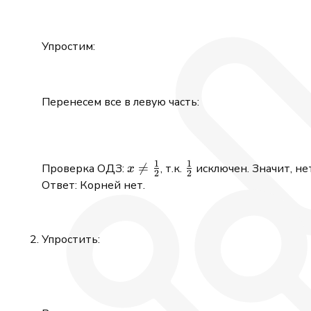
Упростим:
Перенесем все в левую часть:
1
1
x \neq

=
\frac{1}
Проверка ОДЗ:
, т.к.
исключен. Значит, не
x
2
2
\frac{1}
{2}
Ответ: Корней нет.
{2}
Упростить: