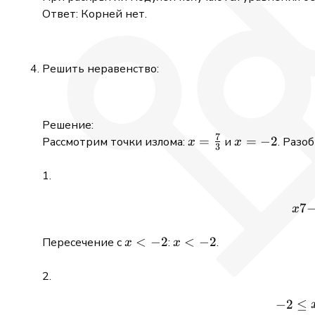
Ответ: Корней нет.
Решить неравенство:
Решение:
7
x =
=
x
=
−
2
Рассмотрим точки излома:
и
. Разо
x
x
3
\frac{7}
=
{3}
-2
1.
7
x
x
<
−
2
x
<
−
2
Пересечение с
:
.
x
x
<
<
-2
-2
2.
−
2
≤