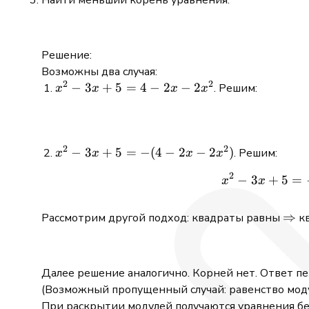
Решение:
Возможны два случая:
2
2
x^2
−
3
+
5
=
4
−
2
−
2
. Решим:
x
x
x
x
-3x
+5 =
4 -2x
2
2
-2x^2
x^2
−
3
+
5
=
−
(
4
−
2
−
2
)
. Решим:
x
x
x
x
-3x
2
−
3
+
5
=
x
x
+5 =
- (4
-2x
\Ri
⇒
Рассмотрим другой подход: квадраты равны
кв
-2x^2)
Далее решение аналогично. Корней нет. Ответ п
(Возможный пропущенный случай: равенство мод
При раскрытии модулей получаются уравнения бе