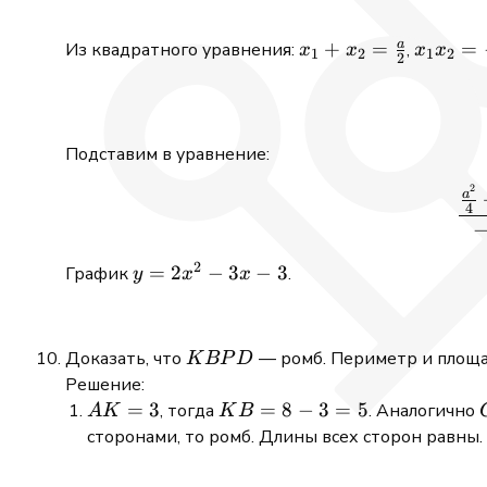
a
x_1
+
=
x_1x_2
=
Из квадратного уравнения:
,
x
x
x
x
1
2
1
2
2
+x_2 =
= -
\frac{a}
\frac{a
{2}
{2}
Подставим в уравнение:
2
a
4
2
y
=
2
−
3
−
3
График
.
y
x
x
=2x^2
-3x -3
KBPD
Доказать, что
— ромб. Периметр и площа
K
BP
D
Решение:
AK
=
3
KB
=
8
−
3
=
5
, тогда
. Аналогично
A
K
K
B
=
=8
сторонами, то ромб. Длины всех сторон равны.
3
-3=5