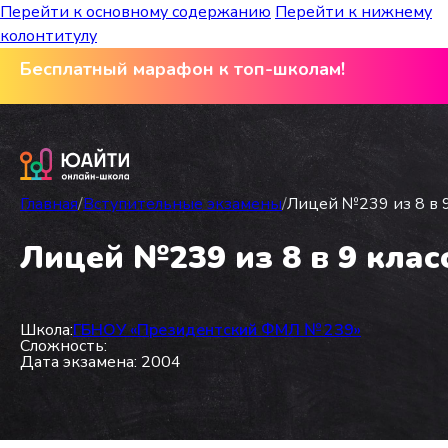
Перейти к основному содержанию
Перейти к нижнему
колонтитулу
Бесплатный марафон к топ-школам!
Главная
/
Вступительные экзамены
/
Лицей №239 из 8 в 9
Лицей №239 из 8 в 9 клас
Школа:
ГБНОУ «Президентский ФМЛ № 239»
Сложность:
Дата экзамена: 2004