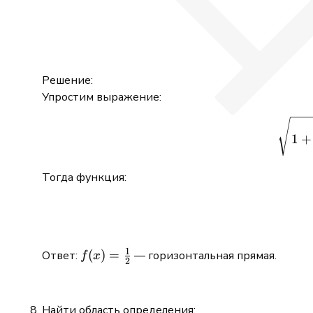
Решение:
Упростим выражение:
1
+
Тогда функция:
1
f(x) =
(
)
=
Ответ:
— горизонтальная прямая.
f
x
2
\frac{1}
{2}
Найти область определения: