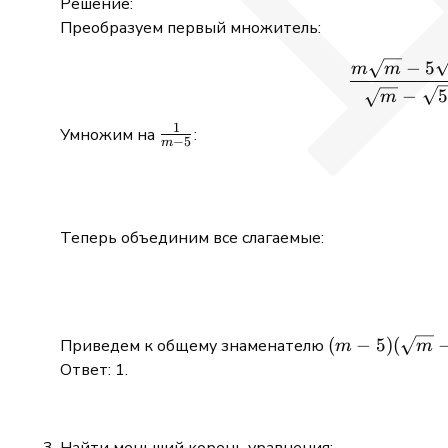
Решение:
Преобразуем первый множитель:
−
5
m
m
−
5
m
1
\frac{1}
Умножим на
:
−
5
m
{m -5}
Теперь объединим все слагаемые:
(m -5)
(
−
5
)
(
Приведем к общему знаменателю
m
m
(\sqrt{m}
Ответ: 1.
-
\sqrt{5})
Найти меньший корень уравнения: