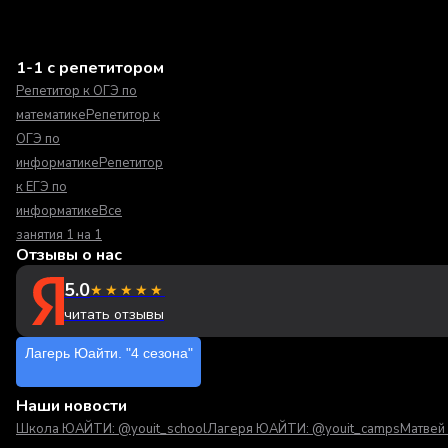
1-1 с репетитором
Репетитор к ОГЭ по
математике
Репетитор к
ОГЭ по
информатике
Репетитор
к ЕГЭ по
информатике
Все
занятия 1 на 1
Отзывы о нас
5.0
★★★★★
читать отзывы
Лагерь Юайти. "4 сезона"
Наши новости
Школа ЮАЙТИ: @youit_school
Лагеря ЮАЙТИ: @youit_camps
Матвей 