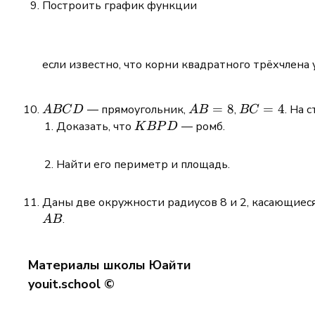
Построить график функции
если известно, что корни квадратного трёхчлен
ABCD
AB
=
8
BC
=
4
— прямоугольник,
,
. На 
A
BC
D
A
B
BC
=
=
KBPD
Доказать, что
— ромб.
K
BP
D
8
4
Найти его периметр и площадь.
Даны две окружности радиусов 8 и 2, касающиес
.
A
B
Материалы школы Юайти
youit.school ©