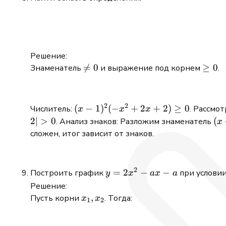
Решение:
\ne

=
0
\ge
≥
0
Знаменатель
и выражение под корнем
.
0
0
2
2
(x-
(
−
1
)
(
−
+
2
+
2
)
≥
0
Числитель:
. Рассмо
x
x
x
1)^2(
(x
2∣
>
0
(
. Анализ знаков: Разложим знаменатель
x
-x^2
(x-
сложен, итог зависит от знаков.
+2x
2)
+2)
\ge0
2
y
=
2
−
−
Построить график
при услови
y
x
a
x
a
=2x^2
Решение:
-ax -a
x_1,x_2
,
Пусть корни
. Тогда:
x
x
1
2