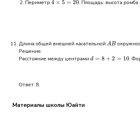
4
4
×
5
=
20
Периметр
. Площадь: высота ромба
\times5=20
AB
Длина общей внешней касательной
окружност
A
B
Решение:
d =8
=
8
+
2
=
10
Расстояние между центрами
. Фо
d
+2=10
Ответ: 8.
Материалы школы Юайти