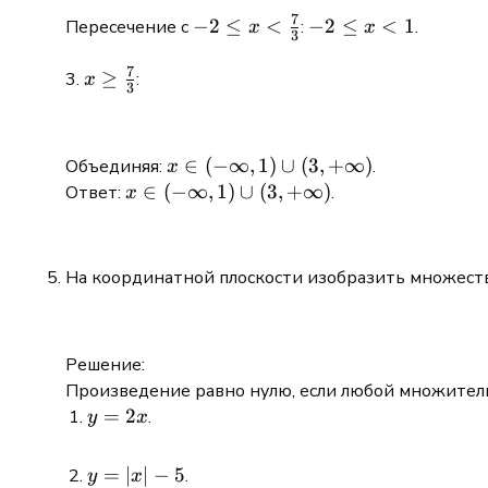
7
-2 \le x
−
2
≤
<
-2
−
2
≤
<
1
Пересечение с
:
.
x
x
3
<
\le
7
\frac{7}
x
x \ge
≥
3.
:
x
3
{3}
<1
\frac{7}
{3}
x \in (-
∈
(
−
∞
,
1
)
∪
(
3
,
+
∞
)
Объединяя:
.
x
\infty,1)
x \in (-
∈
(
−
∞
,
1
)
∪
(
3
,
+
∞
)
Ответ:
.
x
\cup (3,
\infty,1)
+\infty)
\cup (3,
+\infty)
На координатной плоскости изобразить множеств
Решение:
Произведение равно нулю, если любой множитель
y
=
2
.
y
x
=2x
y
=
∣
∣
−
5
.
y
x