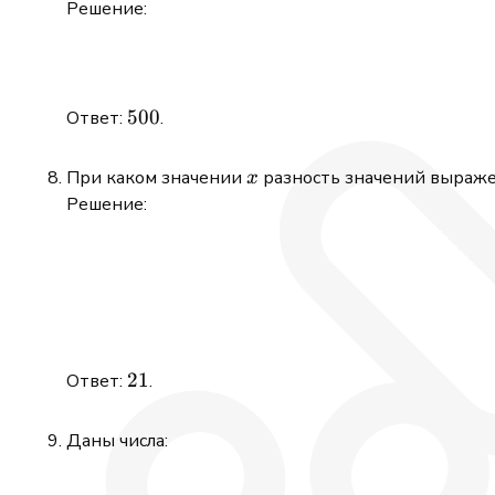
Решение:
500
500
Ответ:
.
x
При каком значении
разность значений выраж
x
Решение:
21
21
Ответ:
.
Даны числа: