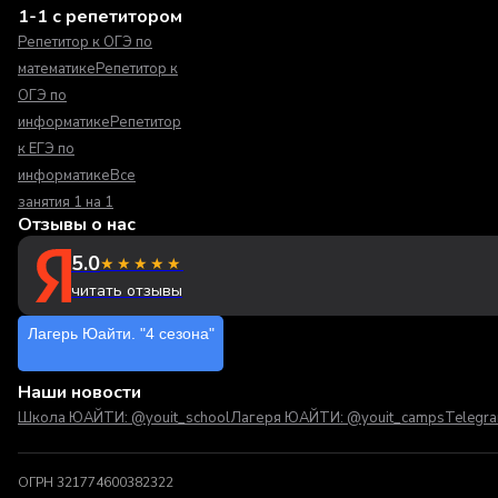
1-1 с репетитором
Репетитор к ОГЭ по
математике
Репетитор к
ОГЭ по
информатике
Репетитор
к ЕГЭ по
информатике
Все
занятия 1 на 1
Отзывы о нас
5.0
★★★★★
читать отзывы
Лагерь Юайти. "4 сезона"
Наши новости
Школа ЮАЙТИ: @youit_school
Лагеря ЮАЙТИ: @youit_camps
Telegr
ОГРН 321774600382322