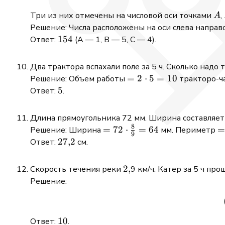
A
Три из них отмечены на числовой оси точками
,
A
Решение: Числа расположены на оси слева направ
154
154
Ответ:
(A — 1, B — 5, C — 4).
Два трактора вспахали поле за 5 ч. Сколько надо 
= 2
=
2
⋅
5
=
10
Решение: Объем работы
тракторо-ча
\cdot
5
5
Ответ:
.
5
=10
Длина прямоугольника 72 мм. Ширина составляе
8
=72
=
72
⋅
=
64
=
Решение: Ширина
мм. Периметр
9
\cdot
\
27{,}2
27
,
2
Ответ:
см.
\frac{8}
(
{9} =64
2{,}
2
,
Скорость течения реки
9 км/ч. Катер за 5 ч пр
6
Решение:
=
10
10
Ответ:
.