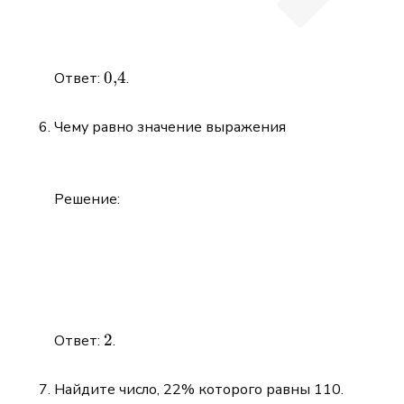
0{,}4
0
,
4
Ответ:
.
Чему равно значение выражения
Решение:
2
2
Ответ:
.
\newlin
Найдите число, 22% которого равны 110.