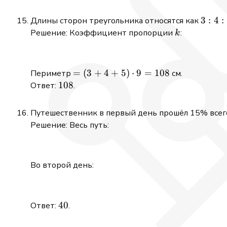
3:4:5
3
:
4
:
Длины сторон треугольника относятся как
k
Решение: Коэффициент пропорции
:
k
=
=
(
3
+
4
+
5
)
⋅
9
=
108
\newline
Периметр
см.
(3+4+5)
108
108
Ответ:
.
\cdot9
=108
Путешественник в первый день прошёл 15% всег
Решение: Весь путь:
Во второй день:
40
40
Ответ:
.