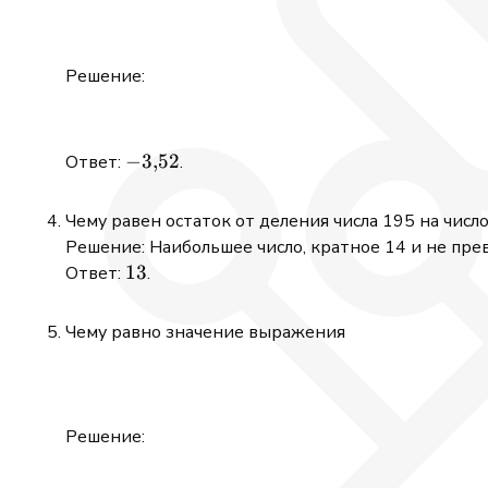
Решение:
-3{,}52
−
3
,
52
Ответ:
.
Чему равен остаток от деления числа 195 на числ
Решение: Наибольшее число, кратное 14 и не п
13
13
Ответ:
.
Чему равно значение выражения
Решение: