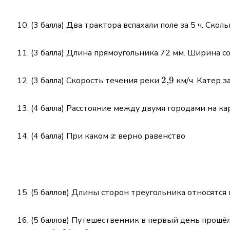
(3 балла) Два трактора вспахали поле за 5 ч. Скол
(3 балла) Длина прямоугольника 72 мм. Ширина с
2{,}9
2
,
9
(3 балла) Скорость течения реки
км/ч. Катер з
(4 балла) Расстояние между двумя городами на к
x
(4 балла) При каком
верно равенство
x
(5 баллов) Длины сторон треугольника относятся
(5 баллов) Путешественник в первый день прошёл