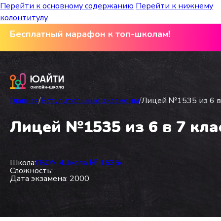
Перейти к основному содержанию
Перейти к нижнему
колонтитулу
Бесплатный марафон к топ-школам!
Главная
/
Вступительные экзамены
/
Лицей №1535 из 6 в 
Лицей №1535 из 6 в 7 кла
Школа:
ГБОУ «Школа № 1535»
Сложность:
Дата экзамена: 2000