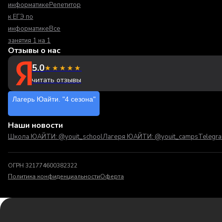
информатике
Репетитор
к ЕГЭ по
информатике
Все
занятия 1 на 1
Отзывы о нас
5.0
★★★★★
читать отзывы
Лагерь Юайти. "4 сезона"
Наши новости
Школа ЮАЙТИ: @youit_school
Лагеря ЮАЙТИ: @youit_camps
Telegr
ОГРН 321774600382322
Политика конфиденциальности
Оферта