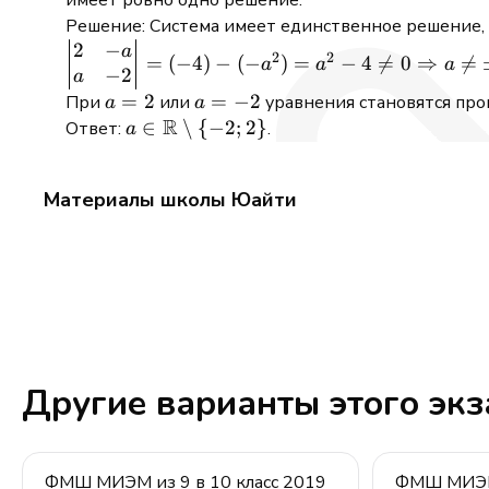
y=3
Решение: Система имеет единственное решение,
\end{array}\right.
2
−
\begin{vmatrix}
a
2
2
=
(
−
4
)
−
(
−
)
=
−
4

=
0
⇒

=
a
a
a
−
2
2 & -a \\ a & -2
a
\end{vmatrix}
a
=
2
a
=
−
2
При
или
уравнения становятся пр
a
a
R
= (-4) - (-a^2) =
=
=
a \in
∈
∖
{
−
2
;
2
}
Ответ:
.
a
a^2 - 4 \neq 0
2
-2
\mathbb{R}
\Rightarrow a
\setminus \
Материалы школы Юайти
\neq \pm 2
{-2; 2\}
Другие варианты этого эк
ФМШ МИЭМ из 9 в 10 класс 2019
ФМШ МИЭМ 