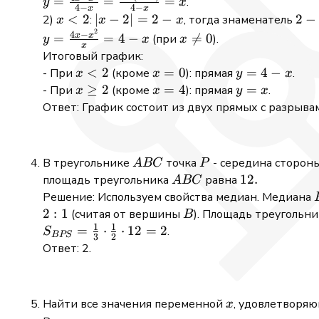
=
=
=
.
y
x
4
−
4
−
x
x
2
=
2)
\frac{4x
x
<
2
|x-
∣
−
2∣
=
2
−
2
2
−
2)
:
, тогда знаменатель
x
x
x
x-
=
- x^2}{4
2
<
2|
-
y =
x
4
−
x
x
=
=
4
−

=
0
(при
).
y
x
x
2
4 -
x
- x} =
2
=
(2
\frac{4x
\neq
Итоговый график:
x
\frac{-
2 -
-
- x^2}
0
x
<
2
x=0
=
0
y
=
4
−
- При
(кроме
): прямая
.
x
x
y
x
x(x-4)}
x
x)
{x} = 4
<
=
x
≥
2
x=4
=
4
y
=
- При
(кроме
): прямая
.
x
x
y
x
{4 - x}
=
- x
2
4
\geq
=
Ответ: График состоит из двух прямых с разрыва
= x
x
-
2
x
x
A
P
В треугольнике
точка
- середина сторон
A
BC
P
B
A
12
12.
площадь треугольника
равна
A
BC
C
B
.
Решение: Используем свойства медиан. Медиана
C
2
:
1
B
(считая от вершины
). Площадь треугольн
B
1
1
S_{BPS}
=
⋅
⋅
12
=
2
.
S
BPS
3
2
=
Ответ: 2.
\frac{1}
{3}
\cdot
x
Найти все значения переменной
, удовлетворяю
x
\frac{1}