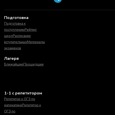
Подготовка
Подготовка к
поступлению
Рейтинг
школ
Расписание
вступительных
Материалы
экзаменов
Лагеря
Ближайшие
Прошедшие
1-1 с репетитором
Репетитор к ОГЭ по
математике
Репетитор к
ОГЭ по