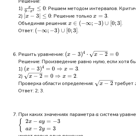
Решение:
{2}
x
\frac{x}
≤
0
1)
: Решаем методом интервалов. Крити
\cdot 12
2
9
−
x
{9-
|x-
∣
−
3∣
≤
0
x
=
3
2)
: Решение только
.
x
x
= 2
x^{2}}
3|
=
x \in
∈
(
−
∞
;
−
3
)
∪
[
0
;
3
]
Объединяя решения:
.
x
\leq 0
\leq
3
(-
(-
(
−
∞
;
−
3
)
∪
[
0
;
3
]
Ответ:
.
0
\infty;
\infty;
-3)
-3)
\cup
\cup
4
(x-
(
−
3
)
⋅
−
2
=
0
Решить уравнение:
x
x
[0; 3]
[0; 3]
3)^{4}
Решение: Произведение равно нулю, если хотя б
4
\cdot
(x-3)^4 = 0
(
−
3
)
=
0
⇒
=
3
1)
.
x
x
\sqrt{x-
\Rightarrow
\sqrt{x-2}
−
2
=
0
⇒
=
2
2)
.
x
x
2}=0
x = 3
= 0
\sqrt{x-
−
2
Проверка области определения:
требует
x
\Rightarrow
2}
Ответ: 2; 3.
x = 2
a
При каких значениях параметра
система уравн
a
2
−
=
−
3
\left\
\newline
{
x
a
y
−
2
=
3
{\begin{array}{l}
a
x
y
2 x-a y=-3 \\ a x-2
\newline
имеет ровно одно решение.