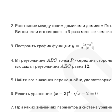
Расстояние между своим домиком и домиком Пята
Винни, если его скорость в 3 раза меньше, чем ск
2
y=\frac{4
4
−
x
x
=
Построить график функции:
y
2
−
∣
−
2∣
x
x-x^{2}}
{2-|x-2|}
A
P
В треугольнике
точка
- середина сторон
A
BC
P
B
A
12
12.
площадь треугольника
равна
A
BC
C
B
.
C
x
Найти все значения переменной
, удовлетворяю
x
4
(x-
(
−
3
)
⋅
−
2
=
0
Решить уравнение:
x
x
3)^{4}
\cdot
a
При каких значениях параметра
система уравн
a
\sqrt{x-