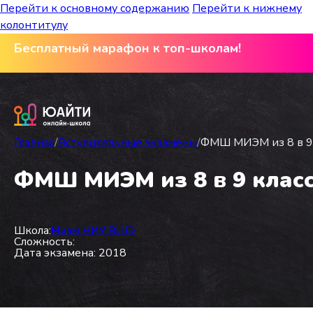
Перейти к основному содержанию
Перейти к нижнему
колонтитулу
Бесплатный марафон к топ-школам!
Главная
/
Вступительные экзамены
/
ФМШ МИЭМ из 8 в 9 
ФМШ МИЭМ из 8 в 9 класс
Школа:
Миэм НИУ ВШЭ
Сложность:
Дата экзамена: 2018