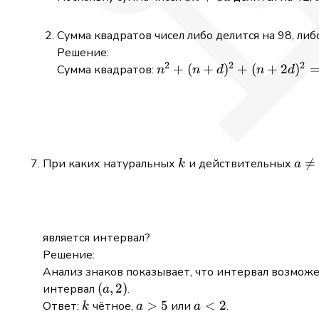
+
3d
Сумма квадратов чисел либо делится на 98, либо
Решение:
2
2
2
n^2
+
(
+
)
+
(
+
2
)
Сумма квадратов:
n
n
d
n
d
+ (n
+
d)^2
+ (n
+
k
a

=
При каких натуральных
и действительных
k
a
2d)^2
\ne
=
2, 5
3n^2
+
6nd
является интервал?
+
Решение:
5d^2
Анализ знаков показывает, что интервал возмож
(a,
(
,
2
)
интервал
.
a
2)
k
a
>
5
a
<
2
Ответ:
чётное,
или
.
k
a
a