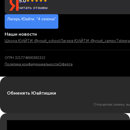
5.0
★★★★★
читать отзывы
Лагерь Юайти. "4 сезона"
Наши новости
Школа ЮАЙТИ: @youit_school
Лагеря ЮАЙТИ: @youit_camps
Telegr
ОГРН 321774600382322
Политика конфиденциальности
Оферта
Обменять Юайтишки
Отправляя заявку, в