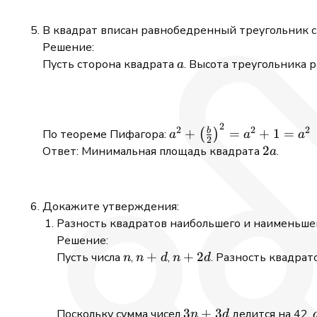
+ y
+ y
В квадрат вписан равнобедренный треугольник с
Решение:
a
Пусть сторона квадрата
. Высота треугольника 
a
2
a^2 +
2
2
2
b
+
=
+
1
=
По теореме Пифагора:
(
)
a
a
a
2
\left(\frac{b}
2a
2
Ответ: Минимальная площадь квадрата
.
a
{2}\right)^2
= a^2 + 1 =
a^2 \quad
Докажите утверждения:
\Rightarrow
Разность квадратов наибольшего и наименьшего
\quad a = 1
Решение:
n
n
+
n
+
2
Пусть числа
,
,
. Разность квадрат
n
n
d
n
d
+
+
d
2d
3n
3
+
3
Поскольку сумма чисел
делится на 42,
n
d