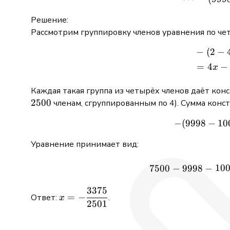
Решение:
Рассмотрим группировку членов уравнения по че
−
(
2
−
=
4
−
x
Каждая такая группа из четырёх членов даёт кон
2500
членам, сгруппированным по 4). Сумма конс
10
−
(
9998
−
Уравнение принимает вид:
10
7500
−
9998
−
3375
x = -
=
−
Ответ:
.
x
2501
\dfrac{3375}
{2501}