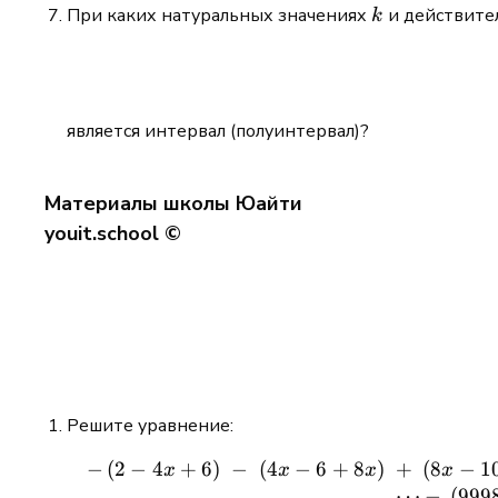
k
При каких натуральных значениях
и действите
k
является интервал (полуинтервал)?
Материалы школы Юайти
youit.school ©
Решите уравнение:
4
+
(
4
−
8
)
+
(
8
−
−
(
2
−
6
)
−
6
+
1
x
x
x
x
⋯
−
(
999