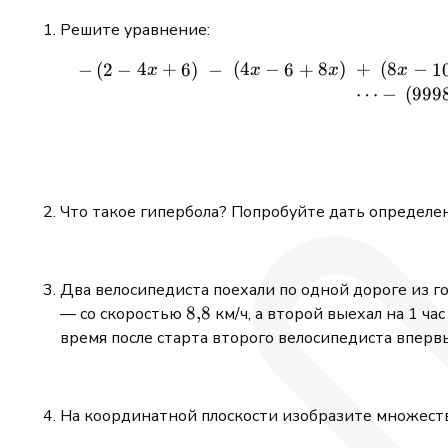
Решите уравнение:
4
+
(
4
−
8
)
+
(
8
−
−
(
2
−
6
)
−
6
+
1
x
x
x
x
⋯
−
(
999
Что такое гипербола? Попробуйте дать определен
Два велосипедиста поехали по одной дороге из г
8{,}8
8
,
8
— со скоростью
км/ч, а второй выехал на 1 ча
время после старта второго велосипедиста вперв
На координатной плоскости изобразите множест