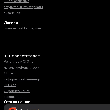
школ
Расписание
вступительных
Материалы
экзаменов
Лагеря
Ближайшие
Прошедшие
1-1 с репетитором
Репетитор к ОГЭ по
математике
Репетитор к
ОГЭ по
информатике
Репетитор
к ЕГЭ по
информатике
Все
занятия 1 на 1
Отзывы о нас