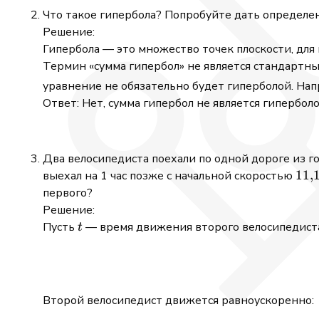
Что такое гипербола? Попробуйте дать определен
Решение:
Гипербола — это множество точек плоскости, для
Термин «сумма гипербол» не является стандартн
уравнение не обязательно будет гиперболой. На
Ответ: Нет, сумма гипербол не является гиперболо
Два велосипедиста поехали по одной дороге из г
11{
11
,
выехал на 1 час позже с начальной скоростью
первого?
Решение:
t
Пусть
— время движения второго велосипедиста
t
Второй велосипедист движется равноускоренно: