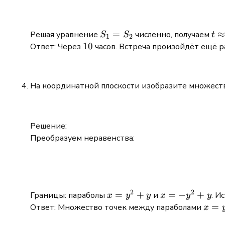
S_1
=
t
Решая уравнение
численно, получаем
S
S
t
1
2
=
\a
10
10
Ответ: Через
часов. Встреча произойдёт ещё р
S_2
10
На координатной плоскости изобразите множеств
Решение:
Преобразуем неравенства:
2
2
x =
=
+
x =
=
−
+
Границы: параболы
и
. И
x
y
y
x
y
y
y^2
-
x =
=
Ответ: Множество точек между параболами
x
+ y
y^2
y^2