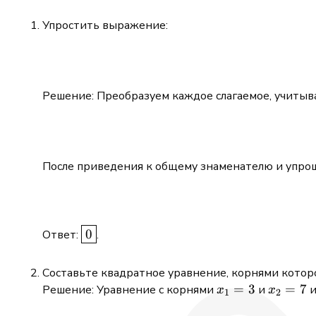
Упростить выражение:
Решение: Преобразуем каждое слагаемое, учитыва
После приведения к общему знаменателю и упро
\boxed{0}
0
Ответ:
.
Составьте квадратное уравнение, корнями котор
x_1
=
3
x_2
=
7
Решение: Уравнение с корнями
и
и
x
x
1
2
= 3
= 7