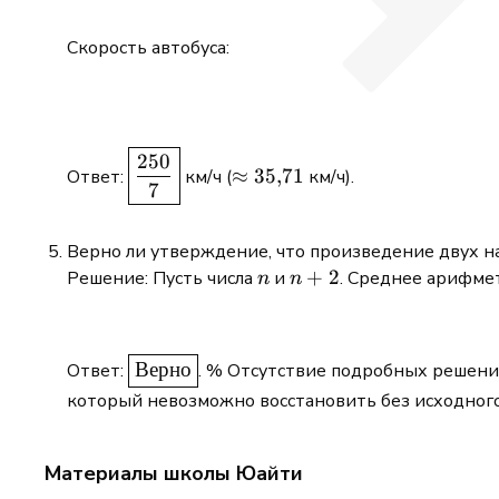
Скорость автобуса:
\boxed{\frac{250}
\approx
250
≈
35
,
71
Ответ:
км/ч (
км/ч).
{7}}
35{,}71
7
Верно ли утверждение, что произведение двух н
n
n+2
+
2
Решение: Пусть числа
и
. Среднее арифме
n
n
\boxed{\text{Верно}}
Верно
Ответ:
. % Отсутствие подробных решени
который невозможно восстановить без исходного
Материалы школы Юайти