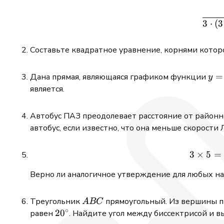
3
⋅
(
3
Составьте квадратное уравнение, корнями котор
y
=
Дана прямая, являющаяся графиком функции
y
=
является.
2x
+
Автобус ПАЗ преодолевает расстояние от районн
1
автобус, если известно, что она меньше скорости
3
×
5
=
Верно ли аналогичное утверждение для любых на
ABC
Треугольник
прямоугольный. Из вершины пр
A
BC
∘
20^\circ
2
0
равен
. Найдите угол между биссектрисой и в