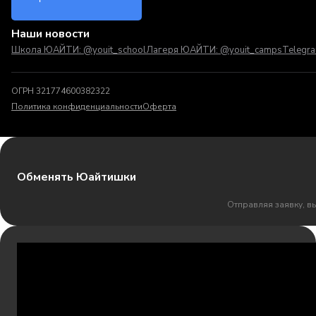
Наши новости
Школа ЮАЙТИ: @youit_school
Лагеря ЮАЙТИ: @youit_camps
Telegr
ОГРН 321774600382322
Политика конфиденциальности
Оферта
Обменять Юайтишки
Отправляя заявку, в