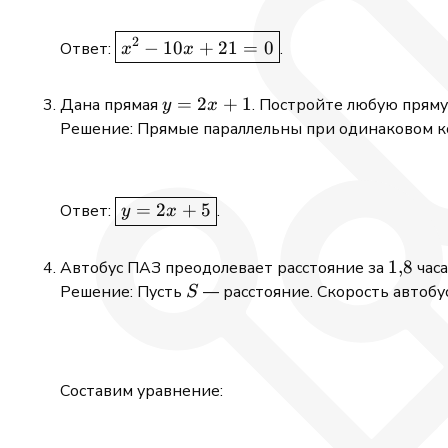
\boxed{x^2
2
−
10
+
21
=
0
Ответ:
.
x
x
- 10x + 21
= 0}
y
=
2
+
1
Дана прямая
. Постройте любую пряму
y
x
=
Решение: Прямые параллельны при одинаковом
2x
+
1
\boxed{y
=
2
+
5
Ответ:
.
y
x
= 2x +
5}
1{,}8
1
,
8
Автобус ПАЗ преодолевает расстояние за
часа
S
Решение: Пусть
— расстояние. Скорость автобус
S
Составим уравнение: