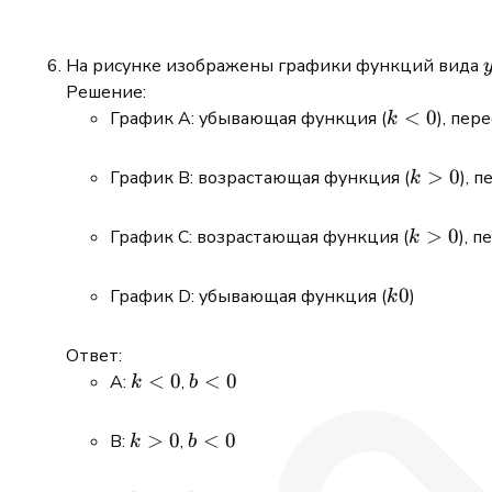
< 0
<
m^2
На рисунке изображены графики функций вида
Решение:
k
<
0
График A: убывающая функция (
), пер
k
<
0
k
>
0
График B: возрастающая функция (
), 
k
>
0
k
>
0
График C: возрастающая функция (
), 
k
>
0
k
0
График D: убывающая функция (
)
k
0
Ответ:
k
<
0
b
<
0
А:
,
k
b
<
<
0
0
k
>
0
b
<
0
B:
,
k
b
>
<
0
0