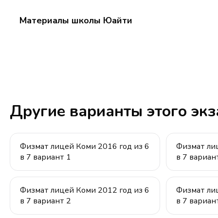
y = 3x - 4
3x
Материалы школы Юайти
-
4
Другие варианты этого эк
Физмат лицей Коми 2016 год из 6
Физмат лиц
в 7 вариант 1
в 7 вариан
Физмат лицей Коми 2012 год из 6
Физмат лиц
в 7 вариант 2
в 7 вариан