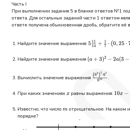
Часть I
При выполнении задания 5 в бланке ответов №1 по
ответа. Для остальных заданий части 1 ответом явля
ответе получена обыкновенная дробь, обратите её 
11
1
5 \frac{11}
5
+
⋅
0
,
25
⋅
Найдите значение выражения:
(
14
7
{14}+\frac{1}
{7}
2
(a+3)^{2}-2
(
+
3
)
−
2
(
3
−
Найдите значение выражения
a
a
\cdot\left(0,25
a(3-4 a)
\cdot 7-
2
(
)
\frac{\left(6^{
3
7
6
⋅
6
\frac{1}
Вычислить значение выражения
.
10
6
\cdot 6^{7}}{
{4}\right)
x
10
10
−
При каких значениях
равны выражения:
x
x
x-
3
m
Известно, что число
отрицательное. На каком и
m
порядке?