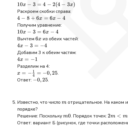
3
10x
10
−
3
=
4
−
2
(
4
−
3
)
x
x
- 3
Раскроем скобки справа:
= 4
4
4
−
8
+
6
=
6
−
4
x
x
-
-
Получим уравнение:
2(4
8
10x
10
−
3
=
6
−
4
x
x
-
+
- 3
6x
6
Вычтем
из обеих частей:
x
3x)
6x
=
4x
4
−
3
=
−
4
x
=
6x
-
Добавим 3 к обеим частям:
6x
- 4
3
4x
4
=
−
1
x
-
=
=
Разделим на 4:
4
-4
1
-1
x = -
=
−
=
−
0
,
25
.
x
4
\frac{1}
-0,25
−
0
,
25
Ответ:
.
{4} =
-0,25
m
Известно, что число
отрицательное. На каком и
m
порядке?
m
0
2m
2
<
Решение: Поскольку
. Порядок точек:
m
m
m
0
< m
Ответ: вариант Б (рисунок, где точки расположен