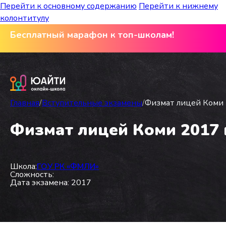
Перейти к основному содержанию
Перейти к нижнему
колонтитулу
Бесплатный марафон к топ-школам!
Главная
/
Вступительные экзамены
/
Физмат лицей Коми 2
Физмат лицей Коми 2017 г
Школа:
ГОУ РК «ФМЛИ»
Сложность:
Дата экзамена: 2017