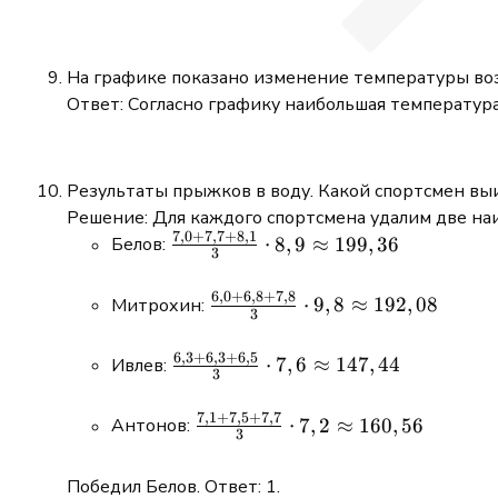
На графике показано изменение температуры воз
Ответ: Согласно графику наибольшая температура 
Результаты прыжков в воду. Какой спортсмен вы
Решение: Для каждого спортсмена удалим две н
7
,
0
+
7
,
7
+
8
,
1
\frac{7,0
⋅
8
,
9
≈
199
,
36
Белов:
3
+ 7,7 +
8,1}{3}
6
,
0
+
6
,
8
+
7
,
8
\frac{6,0
⋅
9
,
8
≈
192
,
08
Митрохин:
3
\cdot 8,9
+ 6,8 +
\approx
7,8}{3}
6
,
3
+
6
,
3
+
6
,
5
\frac{6,3
⋅
7
,
6
≈
147
,
44
Ивлев:
199,36
3
\cdot 9,8
+ 6,3 +
\approx
6,5}{3}
7
,
1
+
7
,
5
+
7
,
7
\frac{7,1
⋅
7
,
2
≈
160
,
56
Антонов:
192,08
3
\cdot 7,6
+ 7,5 +
\approx
7,7}{3}
Победил Белов. Ответ: 1.
147,44