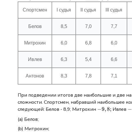
Спортсмен
І судья
ІІ судья
ІІІ судья
Белов
8,5
7,0
7,7
Митрохин
6,0
6,8
6,0
Ивлев
6,3
5,4
6,6
Антонов
8,3
7,8
7,1
При подведении итогов две наибольшие и две н
сложности. Спортсмен, набравший наибольшее кол
-9,8
−
9
,
8
;
-
следующей: Белов - 8,9; Митрохин
Ивлев
;
;
Белов;
Митрохин;