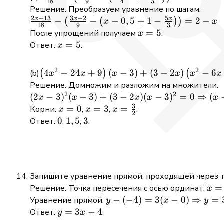
18
9
4
3
= 750 \,
\left(\frac{3 x-2}
Решение: Преобразуем уравнение по шагам:
\text{м}
2
+
13
3
−
2
5
{9}-\left(\frac{4 x-
x
x
x
\frac{2x + 13}
−
−
−
0
,
5
+
1
−
=
2
−
(
(
)
)
x
x
18
9
3
2}{4}+\frac{3-5 x}
{18} -
x
=
5
После упрощений получаем
.
x
{3}\right)\right)=2-
\left(\frac{3x -
=
x
=
5
Ответ:
.
x
x
2}{9} - \left(x -
5
=
0,5 + 1 -
5
2
2
\left(4
4
−
24
+
9
(
−
3
)
+
(
3
−
2
)
−
6
(
)
(
x
x
x
x
x
x
\frac{5x}
x^{2}-24
Решение: Домножим и разложим на множители:
{3}\right)\right)
2
2
x+9\right)(x-
(2x - 3)^2(x
(
2
−
3
)
(
−
3
)
+
(
3
−
2
)
(
−
3
)
=
0
⇒
(
x
x
x
x
x
= 2 - x
3)+(3-2
3
- 3) + (3 -
x
=
0
x
=
3
x =
=
Корни:
;
;
.
x
x
x
2
x)\left(x^{2}-6
2x)(x - 3)^2
=
=
\frac{3}
0
0
1,5
1
,
5
3
3
Ответ:
;
;
.
x+9\right)=0
= 0
0
3
{2}
\Rightarrow
(x - 3)(2x -
3)x = 0
Запишите уравнение прямой, проходящей через 
x
=
Решение: Точка пересечения с осью ординат:
x
=
y - (-4) =
−
(
−
4
)
=
3
(
−
0
)
⇒
=
Уравнение прямой:
y
x
y
0
3(x - 0)
y
=
3
−
4
Ответ:
.
y
x
\Rightarrow
=