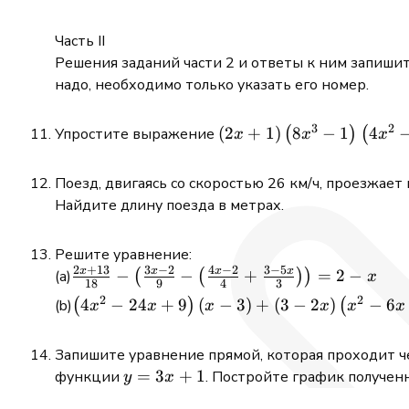
Часть II
Решения заданий части 2 и ответы к ним запишит
надо, необходимо только указать его номер.
3
2
(2 x+1)\left(8
(
2
+
1
)
8
−
1
4
Упростите выражение
(
)
(
x
x
x
x^{3}-1\right)\left(4
x^{2}-2 x+1\right)
Поезд, двигаясь со скоростью 26 км/ч, проезжает 
Найдите длину поезда в метрах.
Решите уравнение:
2
+
13
3
−
2
4
−
2
3
−
5
x
x
x
x
\frac{2 x+13}{18}-
−
−
+
=
2
−
(
(
)
)
x
18
9
4
3
\left(\frac{3 x-2}
2
2
\left(4
4
−
24
+
9
(
−
3
)
+
(
3
−
2
)
−
6
(
)
(
x
x
x
x
x
x
{9}-\left(\frac{4 x-
x^{2}-24
2}{4}+\frac{3-5 x}
x+9\right)(x-
Запишите уравнение прямой, которая проходит ч
{3}\right)\right)=2-
3)+(3-2
y=3
=
3
+
1
функции
. Постройте график получен
y
x
x
x)\left(x^{2}-6
x+1