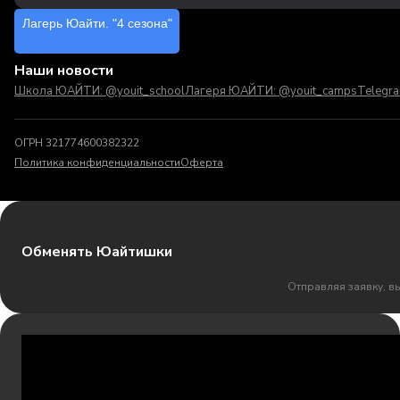
Лагерь Юайти. "4 сезона"
Наши новости
Школа ЮАЙТИ: @youit_school
Лагеря ЮАЙТИ: @youit_camps
Telegr
ОГРН 321774600382322
Политика конфиденциальности
Оферта
Обменять Юайтишки
Отправляя заявку, в