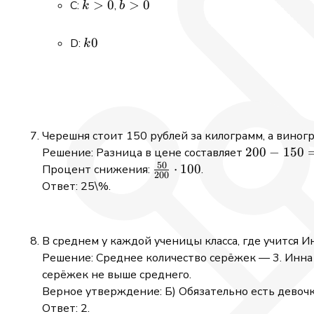
k
>
0
b
>
0
C:
,
k
b
>
>
0
0
k
0
D:
k
0
Черешня стоит 150 рублей за килограмм, а виног
200
200
−
150
Решение: Разница в цене составляет
50
-
\frac{50}
⋅
100
Процент снижения:
.
200
150
{200}
Ответ: 25\%.
=
\cdot
50
100% =
25\%
В среднем у каждой ученицы класса, где учится 
Решение: Среднее количество серёжек — 3. Инна 
серёжек не выше среднего.
Верное утверждение: Б) Обязательно есть девочка
Ответ: 2.