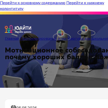
Перейти к основному содержанию
Перейти к нижнему
колонтитулу
Бесплатный марафон к топ-школам!
Главная
/
Программирование и математика для школьни
Мотивационное собеседован
почему хороших баллов мож