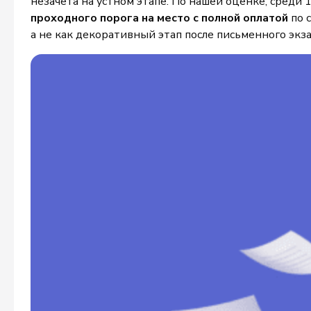
незачёта на устном этапе. По нашей оценке, среди
проходного порога на место с полной оплатой
по 
а не как декоративный этап после письменного экз