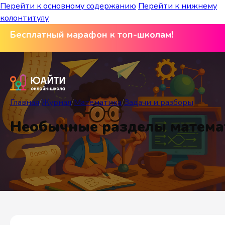
Перейти к основному содержанию
Перейти к нижнему
колонтитулу
Бесплатный марафон к топ-школам!
Главная
/
Журнал
/
Математика
/
Задачи и разборы
Необычные разделы матема