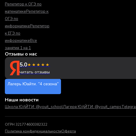
Репетитор к ОГЭ по
математике
Репетитор к
ОГЭ по
информатике
Репетитор
к ЕГЭ по
информатике
Все
занятия 1 на 1
Отзывы о нас
5.0
★★★★★
читать отзывы
Лагерь Юайти. "4 сезона"
Наши новости
Школа ЮАЙТИ: @youit_school
Лагеря ЮАЙТИ: @youit_camps
Telegr
ОГРН 321774600382322
Политика конфиденциальности
Оферта