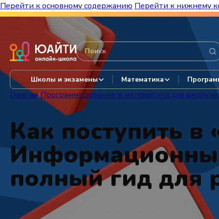
Перейти к основному содержанию
Перейти к нижнему к
Бесплатный марафон к топ-школам!
Видеор
Школы и экзамены
Математика
Програм
Главная
/
Программирование и математика для школьни
Как поступить в
Информационные 
полный гид для 