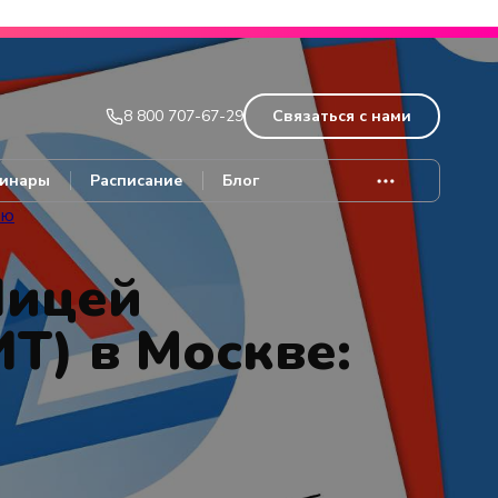
Записаться
8 800 707-67-29
Связаться с нами
инары
Расписание
Блог
ию
Лицей
Т) в Москве: