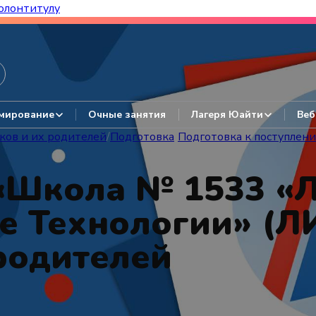
олонтитулу
азборы, гайды, авторские варианты.
мирование
Очные занятия
Лагеря Юайти
Веб
ков и их родителей
/
Подготовка
/
Подготовка к поступлен
 «Школа № 1533 «
Технологии» (ЛИ
родителей