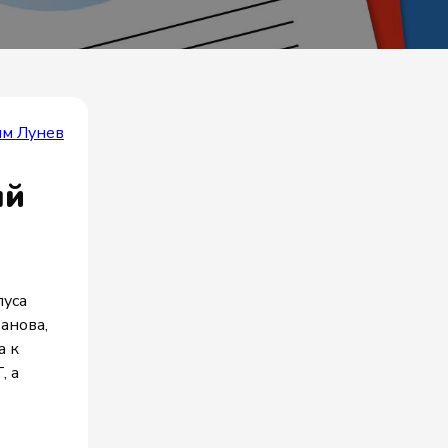
м Лунев
ый
пуса
анова,
а к
, а