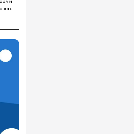
ора и
ервого