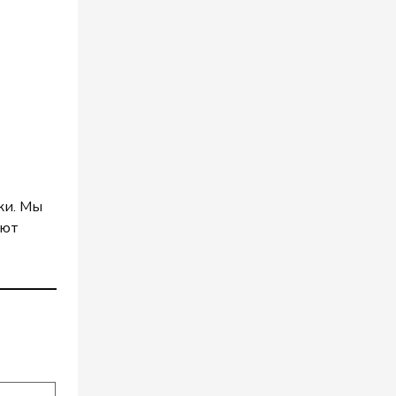
ки. Мы
уют