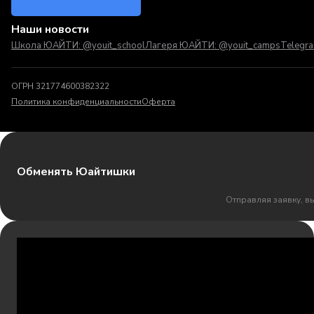
Наши новости
Школа ЮАЙТИ: @youit_school
Лагеря ЮАЙТИ: @youit_camps
Telegr
ОГРН 321774600382322
Политика конфиденциальности
Оферта
Обменять Юайтишки
Отправляя заявку, в