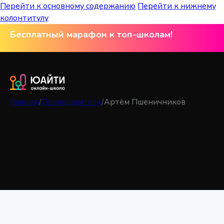
Перейти к основному содержанию
Перейти к нижнему
колонтитулу
Бесплатный марафон к топ-школам!
Главная
/
Преподаватели
/
Артём Пшеничников
Преподаватель математики